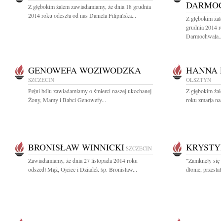
DARMO
Z głębokim żalem zawiadamiamy, że dnia 18 grudnia
2014 roku odeszła od nas Daniela Filipińska...
Z głębokim ża
grudnia 2014 
Darmochwała..
GENOWEFA WOZIWODZKA
HANNA 
SZCZECIN
OLSZTYN
Pełni bólu zawiadamiamy o śmierci naszej ukochanej
Z głębokim ża
Żony, Mamy i Babci Genowefy...
roku zmarła na
BRONISŁAW WINNICKI
KRYSTY
SZCZECIN
Zawiadamiamy, że dnia 27 listopada 2014 roku
"Zamknęły się 
odszedł Mąż, Ojciec i Dziadek śp. Bronisław...
dłonie, przesta