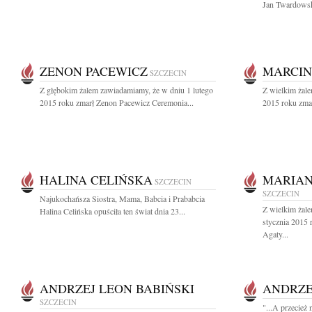
Jan Twardowsk
ZENON PACEWICZ
MARCIN
SZCZECIN
Z głębokim żalem zawiadamiamy, że w dniu 1 lutego
Z wielkim żale
2015 roku zmarł Zenon Pacewicz Ceremonia...
2015 roku zmar
HALINA CELIŃSKA
MARIAN
SZCZECIN
SZCZECIN
Najukochańsza Siostra, Mama, Babcia i Prababcia
Z wielkim żal
Halina Celińska opuściła ten świat dnia 23...
stycznia 2015 
Agaty...
ANDRZEJ LEON BABIŃSKI
ANDRZE
SZCZECIN
"...A przecież