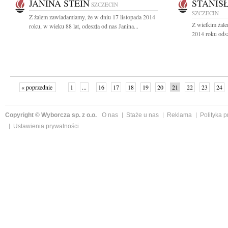
JANINA STEIN
STANIS
SZCZECIN
SZCZECIN
Z żalem zawiadamiamy, że w dniu 17 listopada 2014
Z wielkim żale
roku, w wieku 88 lat, odeszła od nas Janina...
2014 roku odsz
« poprzednie
1
...
16
17
18
19
20
21
22
23
24
»
Copyright © Wyborcza sp. z o.o.
O nas
Staże u nas
Reklama
Polityka 
Ustawienia prywatności