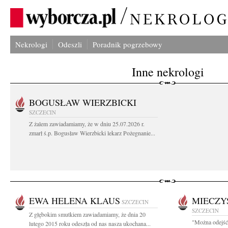
Nekrologi
Odeszli
Poradnik pogrzebowy
Inne nekrologi
BOGUSŁAW WIERZBICKI
SZCZECIN
Z żalem zawiadamiamy, że w dniu 25.07.2026 r.
zmarł ś.p. Bogusław Wierzbicki lekarz Pożegnanie...
EWA HELENA KLAUS
MIECZY
SZCZECIN
SZCZECIN
Z głębokim smutkiem zawiadamiamy, że dnia 20
"Można odejść 
lutego 2015 roku odeszła od nas nasza ukochana...