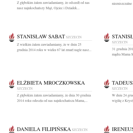
Z głębokim żalem zawiadamiamy, że odszedł od nas
niezniszczalne 
nasz najukochańszy Mąż, Ojciec i Dziadek...
STANISŁAW SABAT
STANIS
SZCZECIN
SZCZECIN
Z wielkim żalem zawiadamiamy, że w dniu 25
31 grudnia 201
grudnia 2014 roku w wieku 67 lat zmarł nagle nasz...
mądra Mama St
ELŻBIETA MROCZKOWSKA
TADEUS
SZCZECIN
SZCZECIN
Z głębokim żalem zawiadamiamy, że dnia 30 grudnia
W dniu 24 grud
2014 roku odeszła od nas najukochańsza Mama,...
wigilię z Krys
DANIELA FILIPIŃSKA
IRENEU
SZCZECIN