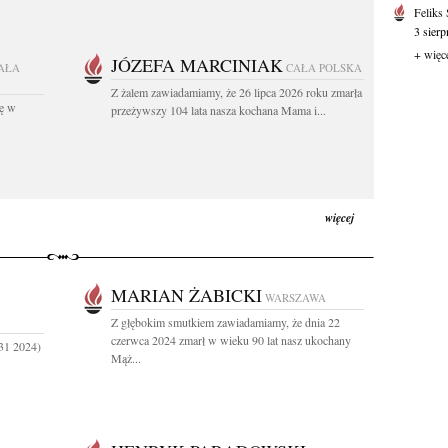
Feliks
3 sierp
+ więc
JÓZEFA MARCINIAK
AŁA
CAŁA POLSKA
Z żalem zawiadamiamy, że 26 lipca 2026 roku zmarła
kę w
przeżywszy 104 lata nasza kochana Mama i...
więcej
MARIAN ŻABICKI
WARSZAWA
Z głębokim smutkiem zawiadamiamy, że dnia 22
czerwca 2024 zmarł w wieku 90 lat nasz ukochany
31 2024)
Mąż...