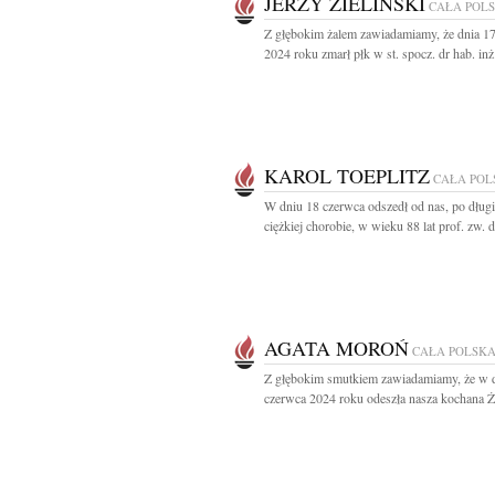
JERZY ZIELIŃSKI
CAŁA POL
Z głębokim żalem zawiadamiamy, że dnia 1
2024 roku zmarł płk w st. spocz. dr hab. inż.
KAROL TOEPLITZ
CAŁA POL
W dniu 18 czerwca odszedł od nas, po długie
ciężkiej chorobie, w wieku 88 lat prof. zw. dr
AGATA MOROŃ
CAŁA POLSK
Z głębokim smutkiem zawiadamiamy, że w 
czerwca 2024 roku odeszła nasza kochana Żo