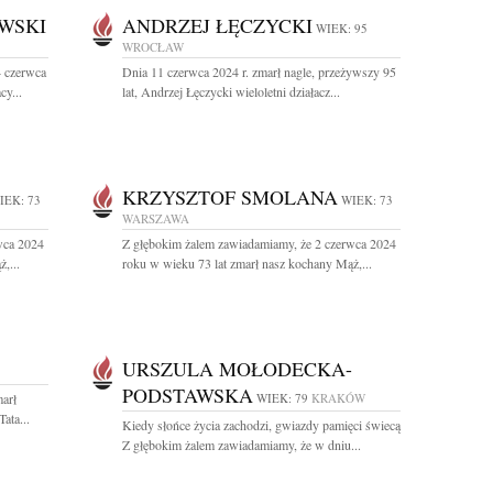
WSKI
ANDRZEJ ŁĘCZYCKI
WIEK: 95
WROCŁAW
4 czerwca
Dnia 11 czerwca 2024 r. zmarł nagle, przeżywszy 95
cy...
lat, Andrzej Łęczycki wieloletni działacz...
KRZYSZTOF SMOLANA
IEK: 73
WIEK: 73
WARSZAWA
wca 2024
Z głębokim żalem zawiadamiamy, że 2 czerwca 2024
,...
roku w wieku 73 lat zmarł nasz kochany Mąż,...
URSZULA MOŁODECKA-
PODSTAWSKA
arł
WIEK: 79
KRAKÓW
ata...
Kiedy słońce życia zachodzi, gwiazdy pamięci świecą
Z głębokim żalem zawiadamiamy, że w dniu...