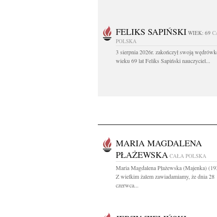
FELIKS SAPIŃSKI
WIEK: 69
C
POLSKA
3 sierpnia 2026r. zakończył swoją wędrów
wieku 69 lat Feliks Sapiński nauczyciel...
MARIA MAGDALENA
PŁAŻEWSKA
CAŁA POLSKA
Maria Magdalena Płażewska (Majenka) (19
Z wielkim żalem zawiadamiamy, że dnia 28
czerwca...