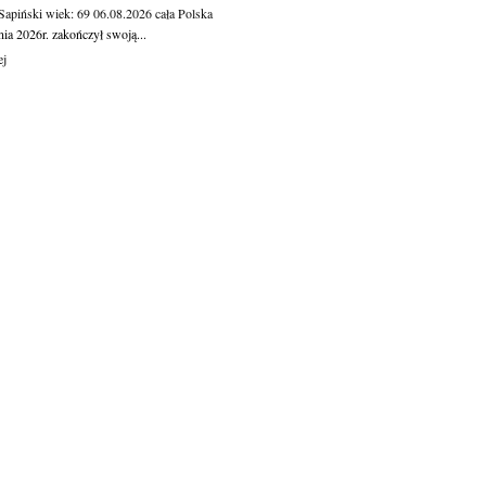
 Sapiński
wiek: 69
06.08.2026
cała Polska
nia 2026r. zakończył swoją...
ej