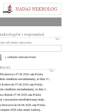
 nekrologów i wspomnień
wisko lub numer ogłoszenia:
+ szukanie zaawansowane
KROLOGI
Pliszkiewicz
07.08.2026
cała Polska
okim smutkiem zawiadamiamy, że dnia 31...
z Kotłowski
07.08.2026
cała Polska
kim smutkiem zawiadamiamy, że dnia 3...
usz Butruk
07.08.2026
cała Polska
y z poczuciem nieodżałowanej straty...
j Morozowski
06.08.2026
cała Polska
sierpnia 2026 roku zmarł Andrzej...