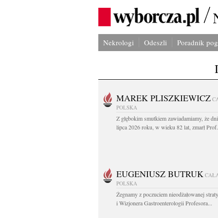
Nekrologi
Odeszli
Poradnik po
MAREK PLISZKIEWICZ
C
POLSKA
Z głębokim smutkiem zawiadamiamy, że dni
lipca 2026 roku, w wieku 82 lat, zmarł Prof
EUGENIUSZ BUTRUK
CAŁ
POLSKA
Żegnamy z poczuciem nieodżałowanej straty
i Wizjonera Gastroenterologii Profesora...