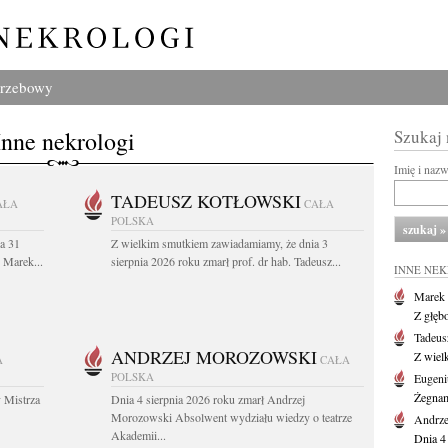
grzebowy
Inne nekrologi
Szukaj
Imię i naz
TADEUSZ KOTŁOWSKI
AŁA
CAŁA
POLSKA
a 31
Z wielkim smutkiem zawiadamiamy, że dnia 3
. Marek...
sierpnia 2026 roku zmarł prof. dr hab. Tadeusz...
INNE NE
Marek 
Z głęb
Tadeus
ANDRZEJ MOROZOWSKI
Z wiel
A
CAŁA
POLSKA
Eugeni
Żegnam
 Mistrza
Dnia 4 sierpnia 2026 roku zmarł Andrzej
Morozowski Absolwent wydziału wiedzy o teatrze
Andrze
Akademii...
Dnia 4 