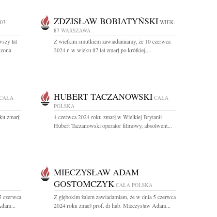
ZDZISŁAW BOBIATYŃSKI
103
WIEK:
87
WARSZAWA
szy lat
Z wielkim smutkiem zawiadamiamy, że 10 czerwca
dzona
2024 r. w wieku 87 lat zmarł po krótkiej,...
HUBERT TACZANOWSKI
CAŁA
CAŁA
POLSKA
ku zmarł
4 czerwca 2024 roku zmarł w Wielkiej Brytanii
Hubert Taczanowski operator filmowy, absolwent...
MIECZYSŁAW ADAM
GOSTOMCZYK
CAŁA POLSKA
5 czerwca
Z głębokim żalem zawiadamiam, że w dnia 5 czerwca
Adam...
2024 roku zmarł prof. dr hab. Mieczysław Adam...