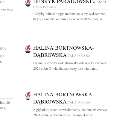
HENRYK PARADOWSKI
SKA
WIEK: 91
CAŁA POLSKA
7 czerwca
"Gdyby miłość mogła uzdrawiać, a łzy wskrzeszać,
...
byłbyś z nami" W dniu 22 czerwca 2024 roku, w...
HALINA BORTNOWSKA-
SKA
DĄBROWSKA
j i
CAŁA POLSKA
...
Halina Bortnowska-Dąbrowska odeszła 19 czerwca
2024 roku Otwierała nam oczy na świat i na...
HALINA BORTNOWSKA-
A
DĄBROWSKA
dniu 20
CAŁA POLSKA
na,...
Z głębokim żalem zawiadamiamy, że dnia 19 czerwca
2024 roku, w wieku 92 lat, zmarła Halina...