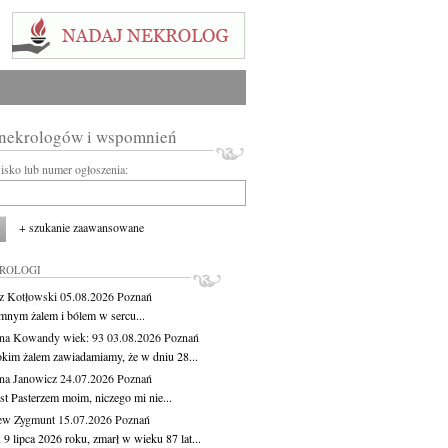
 nekrologów i wspomnień
wisko lub numer ogłoszenia:
+ szukanie zaawansowane
KROLOGI
z Kotłowski
05.08.2026
Poznań
mnym żalem i bólem w sercu...
yna Kowandy
wiek: 93
03.08.2026
Poznań
okim żalem zawiadamiamy, że w dniu 28...
na Janowicz
24.07.2026
Poznań
st Pasterzem moim, niczego mi nie...
ew Zygmunt
15.07.2026
Poznań
9 lipca 2026 roku, zmarł w wieku 87 lat...