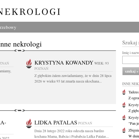
grzebowy
Inne nekrologi
Szukaj
Imię i naz
KRYSTYNA KOWANDY
ZNAŃ
WIEK: 93
POZNAŃ
amiamy,
Z głębokim żalem zawiadamiamy, że w dniu 28 lipca
2026 w wieku 93 lat zmarła nasza ukochana...
INNE NE
Tadeus
Z ogro
Kryst
Z głęb
Krysty
A-
LIDKA PATALAS
POZNAŃ
"Pan je
Zbigni
Dnia 28 lutego 2022 roku odeszła nasza bardzo
W dniu 
kochana Mama, Babcia i Prababcia Lidka Patalas...
a 2022