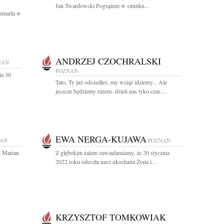
Jan Twardowski Pogrążeni w smutku...
 zmarła w
ANDRZEJ CZOCHRALSKI
NAŃ
POZNAŃ
ia 30
Tato, Ty już odszedłeś, my wciąż idziemy... Ale
.
jeszcze będziemy razem- dzieli nas tyko czas....
EWA NERGA-KUJAWA
AŃ
POZNAŃ
t Marian
Z głębokim żalem zawiadamiamy, że 20 stycznia
2022 roku odeszła nasz ukochana Żona i...
KRZYSZTOF TOMKOWIAK