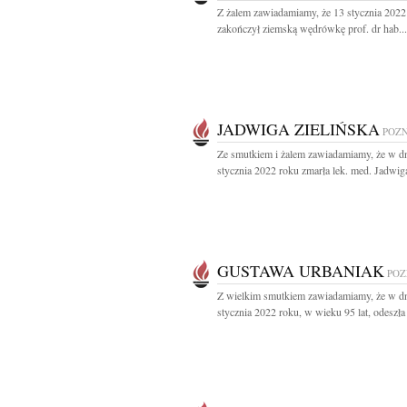
Z żalem zawiadamiamy, że 13 stycznia 2022 
zakończył ziemską wędrówkę prof. dr hab...
JADWIGA ZIELIŃSKA
POZ
Ze smutkiem i żalem zawiadamiamy, że w d
stycznia 2022 roku zmarła lek. med. Jadwiga
GUSTAWA URBANIAK
PO
Z wielkim smutkiem zawiadamiamy, że w d
stycznia 2022 roku, w wieku 95 lat, odeszła 