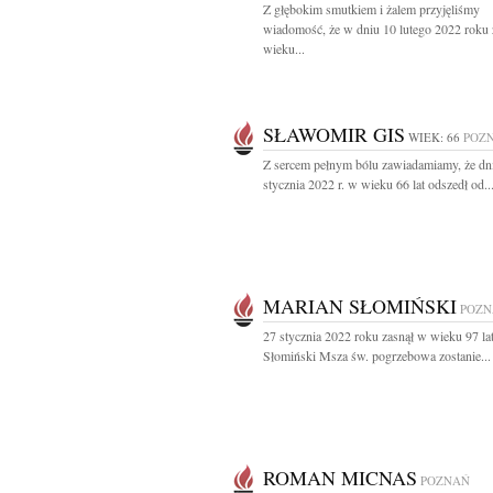
Z głębokim smutkiem i żalem przyjęliśmy
wiadomość, że w dniu 10 lutego 2022 roku
wieku...
SŁAWOMIR GIS
WIEK: 66
POZ
Z sercem pełnym bólu zawiadamiamy, że dn
stycznia 2022 r. w wieku 66 lat odszedł od..
MARIAN SŁOMIŃSKI
POZN
27 stycznia 2022 roku zasnął w wieku 97 la
Słomiński Msza św. pogrzebowa zostanie...
ROMAN MICNAS
POZNAŃ