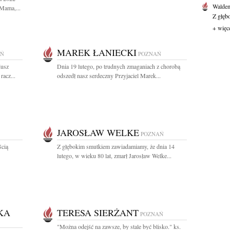
Waldem
Mama,...
Z głęb
+ więc
MAREK ŁANIECKI
AŃ
POZNAŃ
dusz
Dnia 19 lutego, po trudnych zmaganiach z chorobą
racz...
odszedł nasz serdeczny Przyjaciel Marek...
JAROSŁAW WELKE
POZNAŃ
ścią
Z głębokim smutkiem zawiadamiamy, że dnia 14
lutego, w wieku 80 lat, zmarł Jarosław Welke...
KA
TERESA SIERŻANT
POZNAŃ
"Można odejść na zawsze, by stale być blisko." ks.