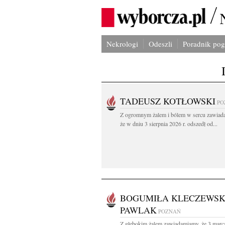
Nekrologi
Odeszli
Poradnik po
TADEUSZ KOTŁOWSKI
PO
Z ogromnym żalem i bólem w sercu zawiad
że w dniu 3 sierpnia 2026 r. odszedł od...
BOGUMIŁA KLECZEWSK
PAWLAK
POZNAŃ
Z głębokim żalem zawiadamiamy, że 3 marc