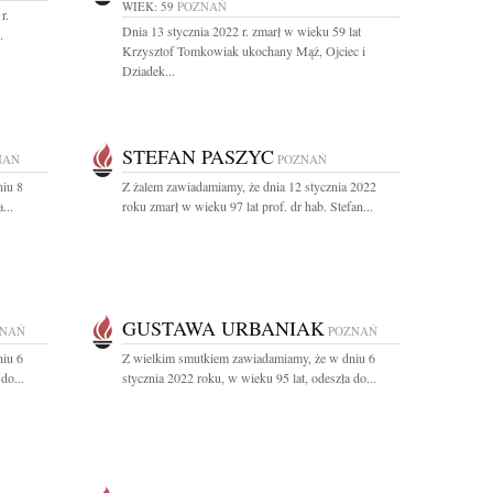
WIEK: 59
POZNAŃ
r.
Dnia 13 stycznia 2022 r. zmarł w wieku 59 lat
.
Krzysztof Tomkowiak ukochany Mąż, Ojciec i
Dziadek...
STEFAN PASZYC
NAŃ
POZNAŃ
niu 8
Z żalem zawiadamiamy, że dnia 12 stycznia 2022
...
roku zmarł w wieku 97 lat prof. dr hab. Stefan...
GUSTAWA URBANIAK
ZNAŃ
POZNAŃ
niu 6
Z wielkim smutkiem zawiadamiamy, że w dniu 6
do...
stycznia 2022 roku, w wieku 95 lat, odeszła do...