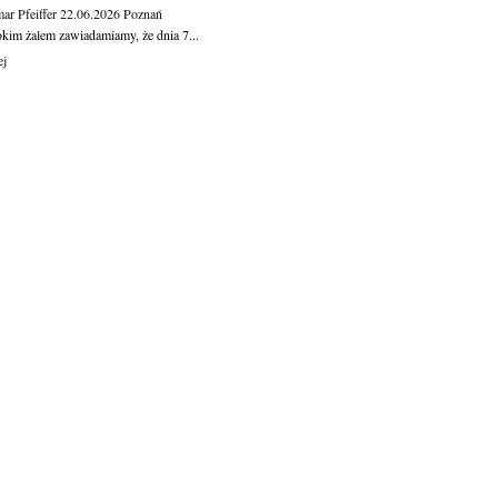
ar Pfeiffer
22.06.2026
Poznań
okim żalem zawiadamiamy, że dnia 7...
ej