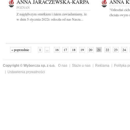
ANNA JARACZEWSKA-KARPA
ANNA K
POZNAŃ
"Odeszłaś cich
Z najgłębszym smutkiem i żalem zawiadamiamy, że
chciała swym o
w dniu 5 stycznia 2022r. odeszła od nas Nasza...
« poprzednie
1
...
16
17
18
19
20
21
22
23
24
»
Copyright © Wyborcza sp. z o.o.
O nas
Staże u nas
Reklama
Polityka 
Ustawienia prywatności