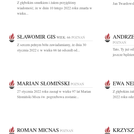
Z głębokim smutkiem i żalem przyjęliśmy
Jan Twardowsk
wiadomość, że w dniu 10 lutego 2022 roku zmarła w
wieku...
SŁAWOMIR GIS
ANDRZE
WIEK: 66
POZNAŃ
POZNAŃ
Z sercem pełnym bólu zawiadamiamy, że dnia 30
Tato, Ty już o
stycznia 2022 r. w wieku 66 lat odszedł od...
jeszcze będziem
MARIAN SŁOMIŃSKI
EWA NE
POZNAŃ
27 stycznia 2022 roku zasnął w wieku 97 lat Marian
Z głębokim żal
Słomiński Msza św. pogrzebowa zostanie...
2022 roku odes
ROMAN MICNAS
KRZYSZ
POZNAŃ