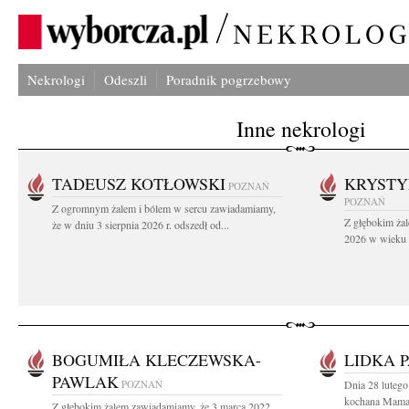
Nekrologi
Odeszli
Poradnik pogrzebowy
Inne nekrologi
TADEUSZ KOTŁOWSKI
KRYST
POZNAŃ
POZNAŃ
Z ogromnym żalem i bólem w sercu zawiadamiamy,
Z głębokim żal
że w dniu 3 sierpnia 2026 r. odszedł od...
2026 w wieku 9
BOGUMIŁA KLECZEWSKA-
LIDKA 
PAWLAK
POZNAŃ
Dnia 28 lutego
kochana Mama, 
Z głębokim żalem zawiadamiamy, że 3 marca 2022