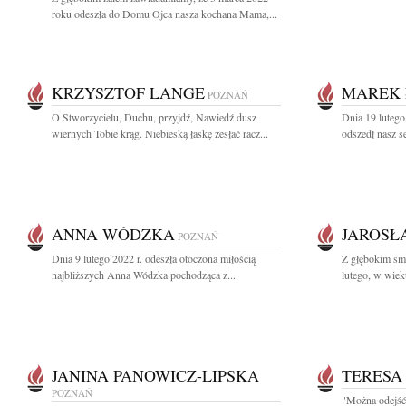
roku odeszła do Domu Ojca nasza kochana Mama,...
KRZYSZTOF LANGE
MAREK 
POZNAŃ
O Stworzycielu, Duchu, przyjdź, Nawiedź dusz
Dnia 19 lutego
wiernych Tobie krąg. Niebieską łaskę zesłać racz...
odszedł nasz s
ANNA WÓDZKA
JAROSŁ
POZNAŃ
Dnia 9 lutego 2022 r. odeszła otoczona miłością
Z głębokim sm
najbliższych Anna Wódzka pochodząca z...
lutego, w wiek
JANINA PANOWICZ-LIPSKA
TERESA
POZNAŃ
"Można odejść 