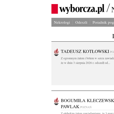
Nekrologi
Odeszli
Poradnik po
TADEUSZ KOTŁOWSKI
PO
Z ogromnym żalem i bólem w sercu zawiad
że w dniu 3 sierpnia 2026 r. odszedł od...
BOGUMIŁA KLECZEWSK
PAWLAK
POZNAŃ
Z głębokim żalem zawiadamiamy, że 3 marc