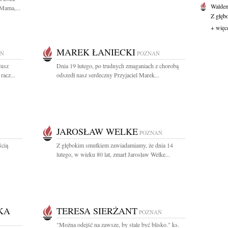
Waldem
Mama,...
Z głęb
+ więc
MAREK ŁANIECKI
AŃ
POZNAŃ
dusz
Dnia 19 lutego, po trudnych zmaganiach z chorobą
racz...
odszedł nasz serdeczny Przyjaciel Marek...
JAROSŁAW WELKE
POZNAŃ
ścią
Z głębokim smutkiem zawiadamiamy, że dnia 14
lutego, w wieku 80 lat, zmarł Jarosław Welke...
KA
TERESA SIERŻANT
POZNAŃ
"Można odejść na zawsze, by stale być blisko." ks.