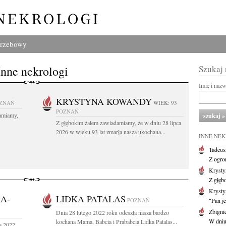
grzebowy
Inne nekrologi
Szukaj
Imię i naz
KRYSTYNA KOWANDY
ZNAŃ
WIEK: 93
POZNAŃ
amiamy,
Z głębokim żalem zawiadamiamy, że w dniu 28 lipca
2026 w wieku 93 lat zmarła nasza ukochana...
INNE NE
Tadeus
Z ogro
Kryst
Z głęb
Krysty
A-
LIDKA PATALAS
POZNAŃ
"Pan je
Zbigni
Dnia 28 lutego 2022 roku odeszła nasza bardzo
W dniu 
kochana Mama, Babcia i Prababcia Lidka Patalas...
a 2022