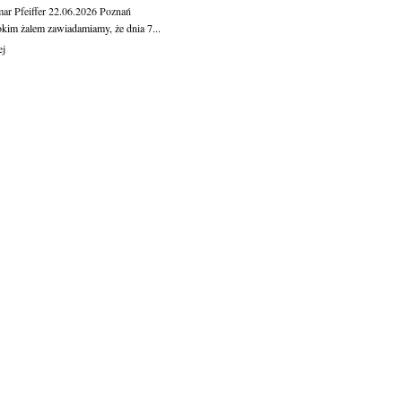
ar Pfeiffer
22.06.2026
Poznań
okim żalem zawiadamiamy, że dnia 7...
ej