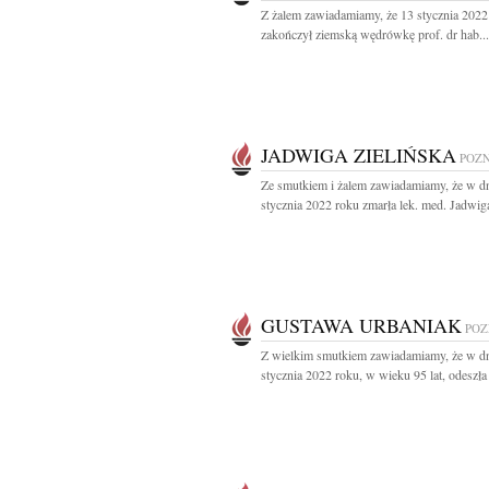
Z żalem zawiadamiamy, że 13 stycznia 2022 
zakończył ziemską wędrówkę prof. dr hab...
JADWIGA ZIELIŃSKA
POZ
Ze smutkiem i żalem zawiadamiamy, że w d
stycznia 2022 roku zmarła lek. med. Jadwiga
GUSTAWA URBANIAK
PO
Z wielkim smutkiem zawiadamiamy, że w d
stycznia 2022 roku, w wieku 95 lat, odeszła 