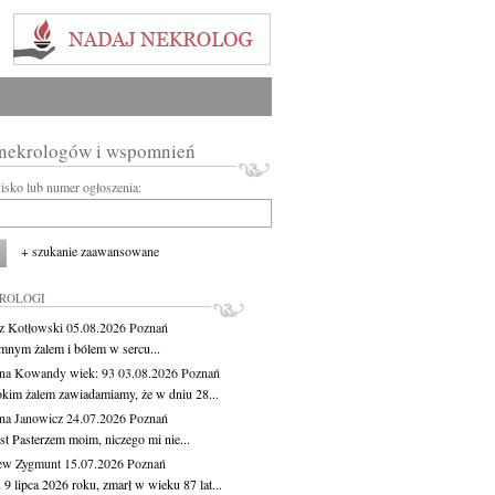
 nekrologów i wspomnień
wisko lub numer ogłoszenia:
+ szukanie zaawansowane
KROLOGI
z Kotłowski
05.08.2026
Poznań
mnym żalem i bólem w sercu...
yna Kowandy
wiek: 93
03.08.2026
Poznań
okim żalem zawiadamiamy, że w dniu 28...
na Janowicz
24.07.2026
Poznań
st Pasterzem moim, niczego mi nie...
ew Zygmunt
15.07.2026
Poznań
9 lipca 2026 roku, zmarł w wieku 87 lat...