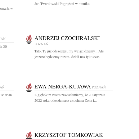
Jan Twardowski Pogrążeni w smutku...
 zmarła w
ANDRZEJ CZOCHRALSKI
NAŃ
POZNAŃ
ia 30
Tato, Ty już odszedłeś, my wciąż idziemy... Ale
.
jeszcze będziemy razem- dzieli nas tyko czas....
EWA NERGA-KUJAWA
AŃ
POZNAŃ
t Marian
Z głębokim żalem zawiadamiamy, że 20 stycznia
2022 roku odeszła nasz ukochana Żona i...
KRZYSZTOF TOMKOWIAK