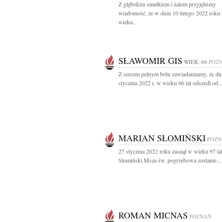
Z głębokim smutkiem i żalem przyjęliśmy
wiadomość, że w dniu 10 lutego 2022 roku
wieku...
SŁAWOMIR GIS
WIEK: 66
POZ
Z sercem pełnym bólu zawiadamiamy, że dn
stycznia 2022 r. w wieku 66 lat odszedł od..
MARIAN SŁOMIŃSKI
POZN
27 stycznia 2022 roku zasnął w wieku 97 la
Słomiński Msza św. pogrzebowa zostanie...
ROMAN MICNAS
POZNAŃ