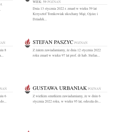
WIEK: 59
POZNAŃ
r.
Dnia 13 stycznia 2022 r. zmarł w wieku 59 lat
.
Krzysztof Tomkowiak ukochany Mąż, Ojciec i
Dziadek...
STEFAN PASZYC
NAŃ
POZNAŃ
niu 8
Z żalem zawiadamiamy, że dnia 12 stycznia 2022
...
roku zmarł w wieku 97 lat prof. dr hab. Stefan...
GUSTAWA URBANIAK
ZNAŃ
POZNAŃ
niu 6
Z wielkim smutkiem zawiadamiamy, że w dniu 6
do...
stycznia 2022 roku, w wieku 95 lat, odeszła do...