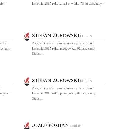
b...
kwietnia 2015 roku zmarł w wieku 78 lat ukochany...
STEFAN ŻUROWSKI
LUBLIN
entami
Z głębokim żalem zawiadamiamy, że w dniu 5
y lat...
kwietnia 2015 roku, przeżywszy 92 lata, zmarł
Stefan...
STEFAN ŻUROWSKI
LUBLIN
 5
Z głębokim żalem zawiadamiamy, że w dniu 5
cylia...
kwietnia 2015 roku, przeżywszy 92 lata, zmarł
Stefan...
JÓZEF POMIAN
LUBLIN