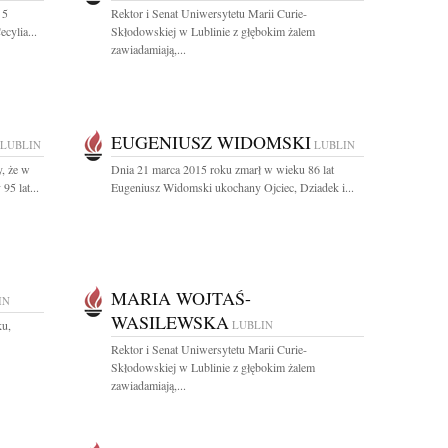
 5
Rektor i Senat Uniwersytetu Marii Curie-
cylia...
Skłodowskiej w Lublinie z głębokim żalem
zawiadamiają,...
EUGENIUSZ WIDOMSKI
LUBLIN
LUBLIN
, że w
Dnia 21 marca 2015 roku zmarł w wieku 86 lat
95 lat...
Eugeniusz Widomski ukochany Ojciec, Dziadek i...
MARIA WOJTAŚ-
IN
WASILEWSKA
ku,
LUBLIN
Rektor i Senat Uniwersytetu Marii Curie-
Skłodowskiej w Lublinie z głębokim żalem
zawiadamiają,...