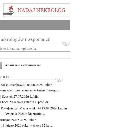
 nekrologów i wspomnień
wisko lub numer ogłoszenia:
+ szukanie zaawansowane
KROLOGI
 Maks Jelenkowski
04.08.2026
Lublin
okim żalem zawiadamiam o śmierci mojego...
j Szostek
27.07.2026
Lublin
 lipca 2026 roku zmarł Ks. prof. dr...
 Powiłańska - Mazur
wiek: 84
17.04.2026
Lublin
 14 kwietnia 2026 roku zmarła,...
Strużyna
24.02.2026
Lublin
 11 lutego 2026 roku w wieku 82 lat...