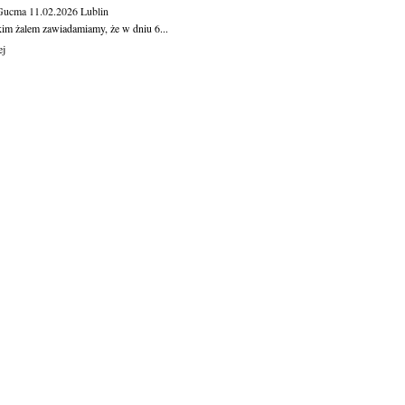
 Gucma
11.02.2026
Lublin
kim żalem zawiadamiamy, że w dniu 6...
ej