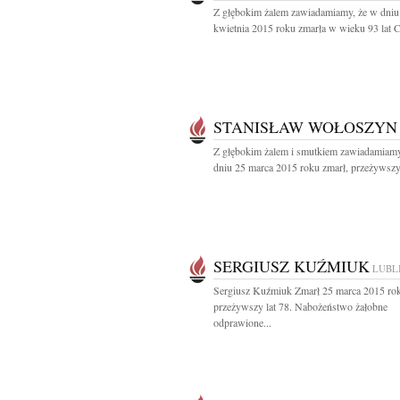
Z głębokim żalem zawiadamiamy, że w dniu
kwietnia 2015 roku zmarła w wieku 93 lat Ce
STANISŁAW WOŁOSZYN
Z głębokim żalem i smutkiem zawiadamiamy
dniu 25 marca 2015 roku zmarł, przeżywszy 
SERGIUSZ KUŹMIUK
LUBL
Sergiusz Kuźmiuk Zmarł 25 marca 2015 ro
przeżywszy lat 78. Nabożeństwo żałobne
odprawione...