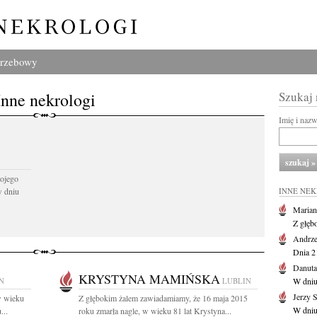
grzebowy
Inne nekrologi
Szukaj
Imię i naz
ojego
w dniu
INNE NE
Marian
Z głęb
Andrze
Dnia 21
Danuta
KRYSTYNA MAMIŃSKA
N
LUBLIN
W dniu
Jerzy 
w wieku
Z głębokim żalem zawiadamiamy, że 16 maja 2015
W dniu
...
roku zmarła nagle, w wieku 81 lat Krystyna...