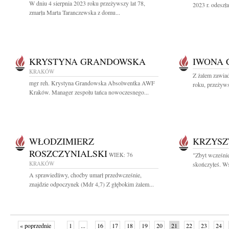
W dniu 4 sierpnia 2023 roku przeżywszy lat 78,
2023 r. odeszła
zmarła Marta Taranczewska z domu...
KRYSTYNA GRANDOWSKA
IWONA 
KRAKÓW
Z żalem zawiad
mgr reh. Krystyna Grandowska Absolwentka AWF
roku, przeżyws
Kraków. Manager zespołu tańca nowoczesnego...
WŁODZIMIERZ
KRZYSZ
ROSZCZYNIALSKI
WIEK: 76
"Zbyt wcześni
KRAKÓW
skończyłeś. Wś
A sprawiedliwy, choćby umarł przedwcześnie,
znajdzie odpoczynek (Mdr 4,7) Z głębokim żalem...
« poprzednie
1
...
16
17
18
19
20
21
22
23
24