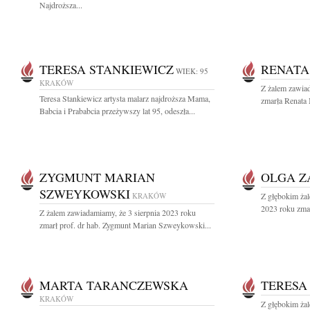
Najdroższa...
TERESA STANKIEWICZ
RENAT
WIEK: 95
KRAKÓW
Z żalem zawiad
Teresa Stankiewicz artysta malarz najdroższa Mama,
zmarła Renata
Babcia i Prababcia przeżywszy lat 95, odeszła...
ZYGMUNT MARIAN
OLGA Z
SZWEYKOWSKI
KRAKÓW
Z głębokim żal
2023 roku zmar
Z żalem zawiadamiamy, że 3 sierpnia 2023 roku
zmarł prof. dr hab. Zygmunt Marian Szweykowski...
MARTA TARANCZEWSKA
TERESA
KRAKÓW
Z głębokim żal