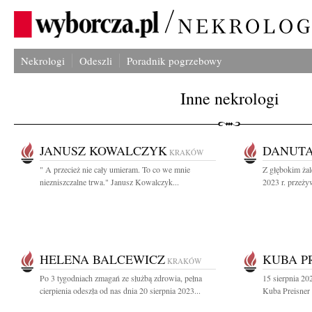
Nekrologi
Odeszli
Poradnik pogrzebowy
Inne nekrologi
JANUSZ KOWALCZYK
DANUTA
KRAKÓW
" A przecież nie cały umieram. To co we mnie
Z głębokim żal
niezniszczalne trwa." Janusz Kowalczyk...
2023 r. przeżyw
HELENA BALCEWICZ
KUBA P
KRAKÓW
Po 3 tygodniach zmagań ze służbą zdrowia, pełna
15 sierpnia 2
cierpienia odeszła od nas dnia 20 sierpnia 2023...
Kuba Preisner 