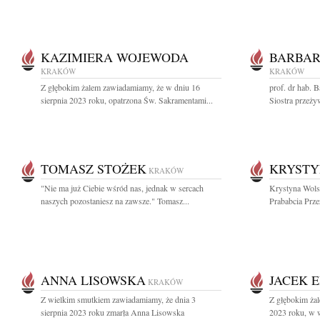
KAZIMIERA WOJEWODA
BARBAR
KRAKÓW
KRAKÓW
Z głębokim żalem zawiadamiamy, że w dniu 16
prof. dr hab.
sierpnia 2023 roku, opatrzona Św. Sakramentami...
Siostra przeży
TOMASZ STOŻEK
KRYSTY
KRAKÓW
"Nie ma już Ciebie wśród nas, jednak w sercach
Krystyna Wols
naszych pozostaniesz na zawsze." Tomasz...
Prababcia Przeż
ANNA LISOWSKA
JACEK 
KRAKÓW
Z wielkim smutkiem zawiadamiamy, że dnia 3
Z głębokim żal
sierpnia 2023 roku zmarła Anna Lisowska
2023 roku, w w