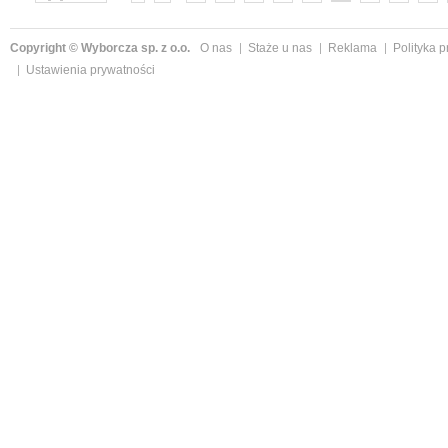
»
Copyright © Wyborcza sp. z o.o.
O nas
Staże u nas
Reklama
Polityka 
Ustawienia prywatności