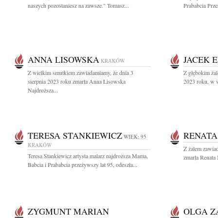
naszych pozostaniesz na zawsze." Tomasz...
Prababcia Przeż
ANNA LISOWSKA
JACEK 
KRAKÓW
Z wielkim smutkiem zawiadamiamy, że dnia 3
Z głębokim żal
sierpnia 2023 roku zmarła Anna Lisowska
2023 roku, w w
Najdroższa...
TERESA STANKIEWICZ
RENAT
WIEK: 95
KRAKÓW
Z żalem zawiad
Teresa Stankiewicz artysta malarz najdroższa Mama,
zmarła Renata
Babcia i Prababcia przeżywszy lat 95, odeszła...
ZYGMUNT MARIAN
OLGA Z