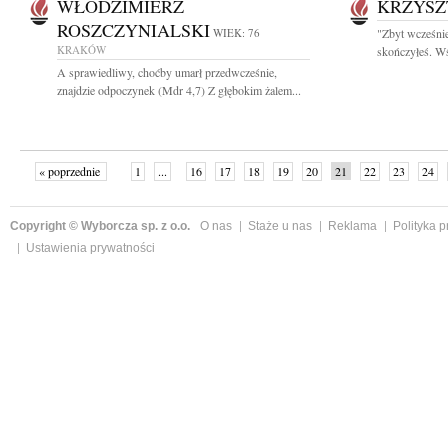
WŁODZIMIERZ
KRZYSZ
ROSZCZYNIALSKI
WIEK: 76
"Zbyt wcześni
KRAKÓW
skończyłeś. Wś
A sprawiedliwy, choćby umarł przedwcześnie,
znajdzie odpoczynek (Mdr 4,7) Z głębokim żalem...
« poprzednie
1
...
16
17
18
19
20
21
22
23
24
»
Copyright © Wyborcza sp. z o.o.
O nas
Staże u nas
Reklama
Polityka 
Ustawienia prywatności