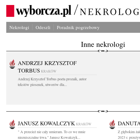
Nekrologi
Odeszli
Poradnik pogrzebowy
Inne nekrologi
ANDRZEJ KRZYSZTOF
TORBUS
KRAKÓW
Andrzej Krzysztof Torbus poeta prozaik, autor
tekstów piosenek, utworów dla...
JANUSZ KOWALCZYK
DANUTA
KRAKÓW
" A przecież nie cały umieram. To co we mnie
Z głębokim żal
niezniszczalne trwa." Janusz Kowalczyk...
2023 r. przeżyw