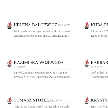
HELENA BALCEWICZ
KUBA P
KRAKÓW
Po 3 tygodniach zmagań ze służbą zdrowia, pełna
15 sierpnia 2
cierpienia odeszła od nas dnia 20 sierpnia 2023...
Kuba Preisner 
KAZIMIERA WOJEWODA
BARBAR
KRAKÓW
KRAKÓW
Z głębokim żalem zawiadamiamy, że w dniu 16
prof. dr hab.
sierpnia 2023 roku, opatrzona Św. Sakramentami...
Siostra przeży
TOMASZ STOŻEK
KRYSTY
KRAKÓW
"Nie ma już Ciebie wśród nas, jednak w sercach
Krystyna Wols