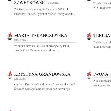
SZWEYKOWSKI
KRAKÓW
Z głębokim żal
2023 roku zmar
Z żalem zawiadamiamy, że 3 sierpnia 2023 roku
zmarł prof. dr hab. Zygmunt Marian Szweykowski...
MARTA TARANCZEWSKA
TERESA
KRAKÓW
Z głębokim żal
W dniu 4 sierpnia 2023 roku przeżywszy lat 78,
2023 r. odeszła
zmarła Marta Taranczewska z domu...
KRYSTYNA GRANDOWSKA
IWONA 
KRAKÓW
Z żalem zawiad
mgr reh. Krystyna Grandowska Absolwentka AWF
roku, przeżyws
Kraków. Manager zespołu tańca nowoczesnego...