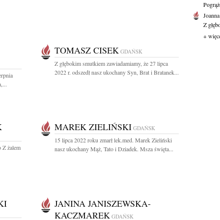
Pogrąż
Joanna
Z głęb
+ więc
TOMASZ CISEK
GDAŃSK
Z głębokim smutkiem zawiadamiamy, że 27 lipca
2022 r. odszedł nasz ukochany Syn, Brat i Bratanek...
erpnia
...
K
MAREK ZIELIŃSKI
GDAŃSK
15 lipca 2022 roku zmarł lek.med. Marek Zieliński
o Z żalem
nasz ukochany Mąż, Tato i Dziadek. Msza święta...
KI
JANINA JANISZEWSKA-
KACZMAREK
GDAŃSK