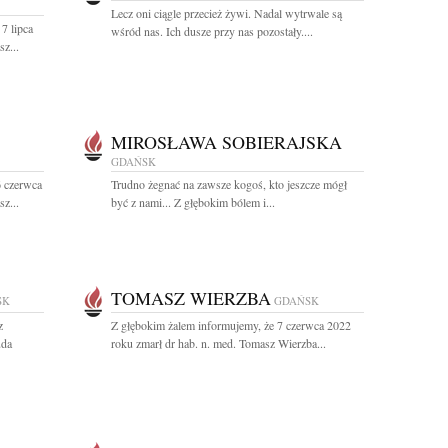
Lecz oni ciągle przecież żywi. Nadal wytrwale są
7 lipca
wśród nas. Ich dusze przy nas pozostały....
z...
MIROSŁAWA SOBIERAJSKA
GDAŃSK
6 czerwca
Trudno żegnać na zawsze kogoś, kto jeszcze mógł
z...
być z nami... Z głębokim bólem i...
TOMASZ WIERZBA
SK
GDAŃSK
z
Z głębokim żalem informujemy, że 7 czerwca 2022
uda
roku zmarł dr hab. n. med. Tomasz Wierzba...