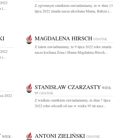
 2022
Z ogromnym smutkiem zawiadamiamy, że w dniu 13
i...
lipca 2022 zmarła nasza ukochana Mama, Babcia i...
KI
MAGDALENA HIRSCH
GDAŃSK
Z żalem zawiadamiamy, że 9 lipca 2022 roku zmarła
 2022
nasza kochana Żona i Mama Magdalena Hirsch...
i...
STANISŁAW CZARZASTY
WIEK:
95
GDAŃSK
pca 2022
Z wielkim smutkiem zawiadamiamy, że dnia 7 lipca
2022 roku odszedł od nas w wieku 95 lat nasz...
Y
ANTONI ZIELIŃSKI
WIEK:
GDAŃSK