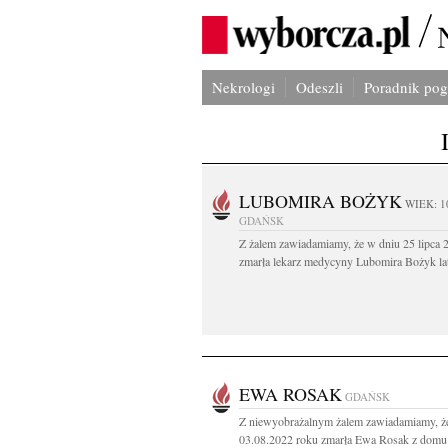
Nekrologi
Odeszli
Poradnik po
LUBOMIRA BOŻYK
WIEK: 1
GDAŃSK
Z żalem zawiadamiamy, że w dniu 25 lipca 2
zmarła lekarz medycyny Lubomira Bożyk lat
EWA ROSAK
GDAŃSK
Z niewyobrażalnym żalem zawiadamiamy, ż
03.08.2022 roku zmarła Ewa Rosak z domu.