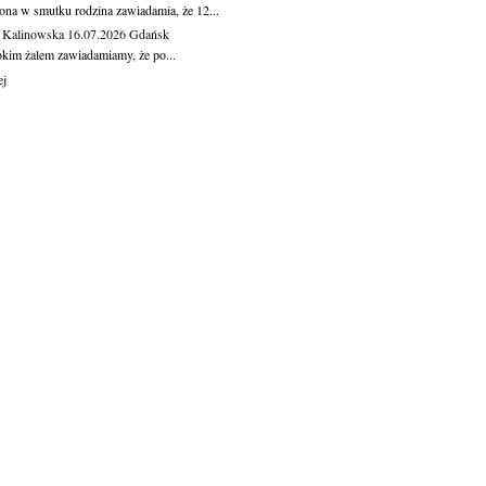
ona w smutku rodzina zawiadamia, że 12...
 Kalinowska
16.07.2026
Gdańsk
okim żalem zawiadamiamy, że po...
ej