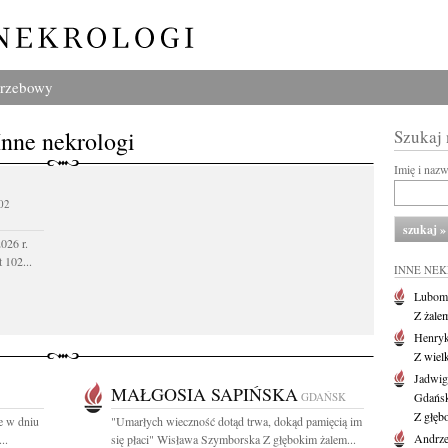
grzebowy
Inne nekrologi
Szukaj
Imię i naz
02
026 r.
 102...
INNE NE
Lubom
Z żale
Henryk
Z wiel
Jadwig
MAŁGOSIA SAPIŃSKA
GDAŃSK
Gdańs
Z głęb
e w dniu
"Umarłych wieczność dotąd trwa, dokąd pamięcią im
Andrze
..
się płaci" Wisława Szymborska Z głębokim żalem...