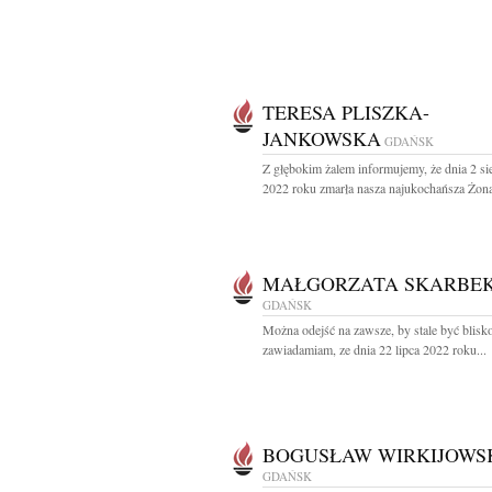
TERESA PLISZKA-
JANKOWSKA
GDAŃSK
Z głębokim żalem informujemy, że dnia 2 si
2022 roku zmarła nasza najukochańsza Żona,
MAŁGORZATA SKARBE
GDAŃSK
Można odejść na zawsze, by stale być blisk
zawiadamiam, ze dnia 22 lipca 2022 roku...
BOGUSŁAW WIRKIJOWS
GDAŃSK