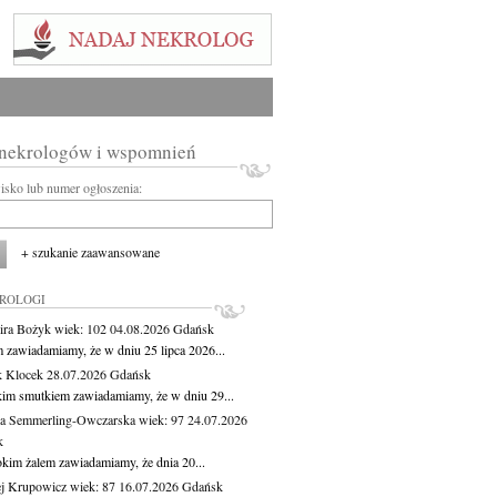
 nekrologów i wspomnień
wisko lub numer ogłoszenia:
+ szukanie zaawansowane
KROLOGI
ira Bożyk
wiek: 102
04.08.2026
Gdańsk
m zawiadamiamy, że w dniu 25 lipca 2026...
 Klocek
28.07.2026
Gdańsk
kim smutkiem zawiadamiamy, że w dniu 29...
a Semmerling-Owczarska
wiek: 97
24.07.2026
k
okim żalem zawiadamiamy, że dnia 20...
j Krupowicz
wiek: 87
16.07.2026
Gdańsk