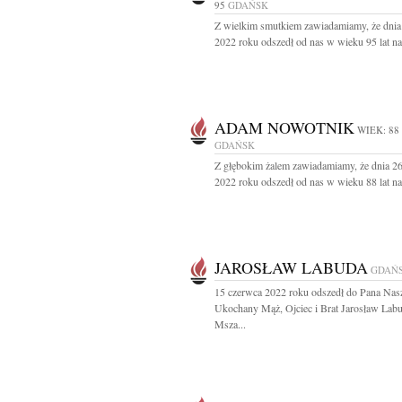
95
GDAŃSK
Z wielkim smutkiem zawiadamiamy, że dnia 
2022 roku odszedł od nas w wieku 95 lat nas
ADAM NOWOTNIK
WIEK: 88
GDAŃSK
Z głębokim żalem zawiadamiamy, że dnia 2
2022 roku odszedł od nas w wieku 88 lat nas
JAROSŁAW LABUDA
GDAŃ
15 czerwca 2022 roku odszedł do Pana Nas
Ukochany Mąż, Ojciec i Brat Jarosław Lab
Msza...