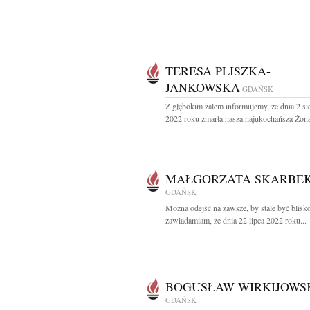
TERESA PLISZKA-
JANKOWSKA
GDAŃSK
Z głębokim żalem informujemy, że dnia 2 si
2022 roku zmarła nasza najukochańsza Żona,
MAŁGORZATA SKARBE
GDAŃSK
Można odejść na zawsze, by stale być blisk
zawiadamiam, ze dnia 22 lipca 2022 roku...
BOGUSŁAW WIRKIJOWS
GDAŃSK