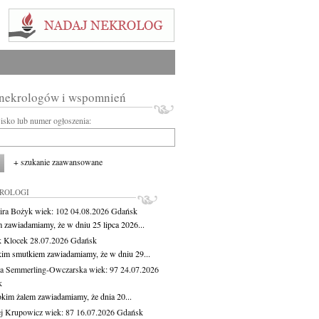
 nekrologów i wspomnień
wisko lub numer ogłoszenia:
+ szukanie zaawansowane
KROLOGI
ira Bożyk
wiek: 102
04.08.2026
Gdańsk
m zawiadamiamy, że w dniu 25 lipca 2026...
 Klocek
28.07.2026
Gdańsk
kim smutkiem zawiadamiamy, że w dniu 29...
a Semmerling-Owczarska
wiek: 97
24.07.2026
k
okim żalem zawiadamiamy, że dnia 20...
j Krupowicz
wiek: 87
16.07.2026
Gdańsk