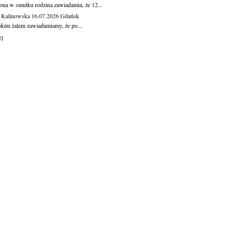
ona w smutku rodzina zawiadamia, że 12...
 Kalinowska
16.07.2026
Gdańsk
okim żalem zawiadamiamy, że po...
ej