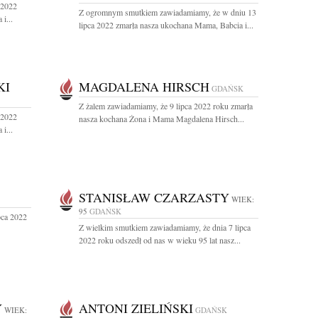
 2022
Z ogromnym smutkiem zawiadamiamy, że w dniu 13
i...
lipca 2022 zmarła nasza ukochana Mama, Babcia i...
KI
MAGDALENA HIRSCH
GDAŃSK
Z żalem zawiadamiamy, że 9 lipca 2022 roku zmarła
 2022
nasza kochana Żona i Mama Magdalena Hirsch...
i...
STANISŁAW CZARZASTY
WIEK:
95
GDAŃSK
pca 2022
Z wielkim smutkiem zawiadamiamy, że dnia 7 lipca
2022 roku odszedł od nas w wieku 95 lat nasz...
Y
ANTONI ZIELIŃSKI
WIEK:
GDAŃSK