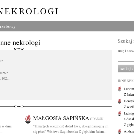
grzebowy
Inne nekrologi
Szukaj
Imię i naz
02
026 r.
 102...
INNE NE
Lubom
Z żale
Henryk
Z wiel
Jadwig
MAŁGOSIA SAPIŃSKA
GDAŃSK
Gdańs
Z głęb
e w dniu
"Umarłych wieczność dotąd trwa, dokąd pamięcią im
Andrze
..
się płaci" Wisława Szymborska Z głębokim żalem...