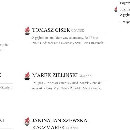
Pogrąż
Joanna
Z głęb
+ więc
TOMASZ CISEK
GDAŃSK
Z głębokim smutkiem zawiadamiamy, że 27 lipca
2022 r. odszedł nasz ukochany Syn, Brat i Bratanek...
erpnia
...
K
MAREK ZIELIŃSKI
GDAŃSK
15 lipca 2022 roku zmarł lek.med. Marek Zieliński
o Z żalem
nasz ukochany Mąż, Tato i Dziadek. Msza święta...
KI
JANINA JANISZEWSKA-
KACZMAREK
GDAŃSK