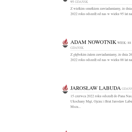
95
GDAŃSK
Z wielkim smutkiem zawiadamiamy, że dnia 
2022 roku odszedł od nas w wieku 95 lat nas
ADAM NOWOTNIK
WIEK: 88
GDAŃSK
Z głębokim żalem zawiadamiamy, że dnia 2
2022 roku odszedł od nas w wieku 88 lat nas
JAROSŁAW LABUDA
GDAŃ
15 czerwca 2022 roku odszedł do Pana Nas
Ukochany Mąż, Ojciec i Brat Jarosław Lab
Msza...