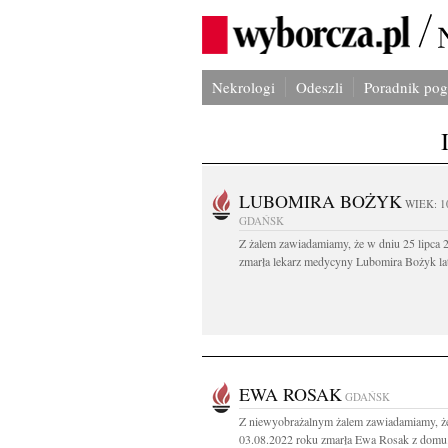
Nekrologi
Odeszli
Poradnik po
LUBOMIRA BOŻYK
WIEK: 1
GDAŃSK
Z żalem zawiadamiamy, że w dniu 25 lipca 2
zmarła lekarz medycyny Lubomira Bożyk lat
EWA ROSAK
GDAŃSK
Z niewyobrażalnym żalem zawiadamiamy, ż
03.08.2022 roku zmarła Ewa Rosak z domu.