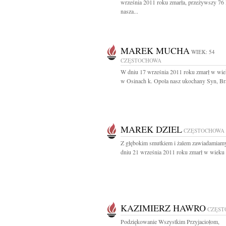
września 2011 roku zmarła, przeżywszy 76 l
nasza...
MAREK MUCHA
WIEK: 54
CZĘSTOCHOWA
W dniu 17 września 2011 roku zmarł w wiek
w Osinach k. Opola nasz ukochany Syn, Brat
MAREK DZIEL
CZĘSTOCHOWA
Z głębokim smutkiem i żalem zawiadamiamy
dniu 21 września 2011 roku zmarł w wieku 6
KAZIMIERZ HAWRO
CZĘST
Podziękowanie Wszystkim Przyjaciołom,