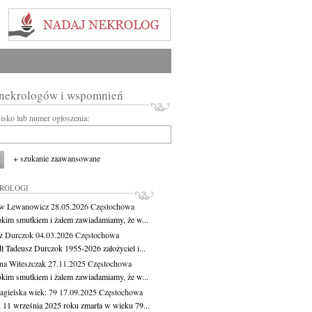
 nekrologów i wspomnień
wisko lub numer ogłoszenia:
+ szukanie zaawansowane
KROLOGI
aw Lewanowicz
28.05.2026
Częstochowa
okim smutkiem i żalem zawiadamiamy, że w...
z Durczok
04.03.2026
Częstochowa
ł Tadeusz Durczok 1955-2026 założyciel i...
na Witeszczak
27.11.2025
Częstochowa
okim smutkiem i żalem zawiadamiamy, że w...
agielska
wiek: 79
17.09.2025
Częstochowa
 11 września 2025 roku zmarła w wieku 79...