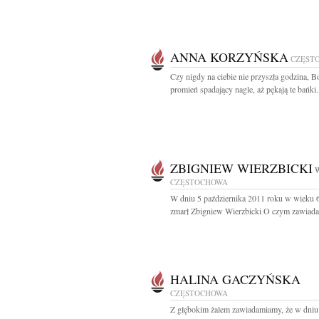
ANNA KORZYŃSKA
CZĘST
Czy nigdy na ciebie nie przyszła godzina, B
promień spadający nagle, aż pękają te bańki.
ZBIGNIEW WIERZBICKI
W
CZĘSTOCHOWA
W dniu 5 października 2011 roku w wieku 6
zmarł Zbigniew Wierzbicki O czym zawiada
HALINA GACZYŃSKA
CZĘSTOCHOWA
Z głębokim żalem zawiadamiamy, że w dniu