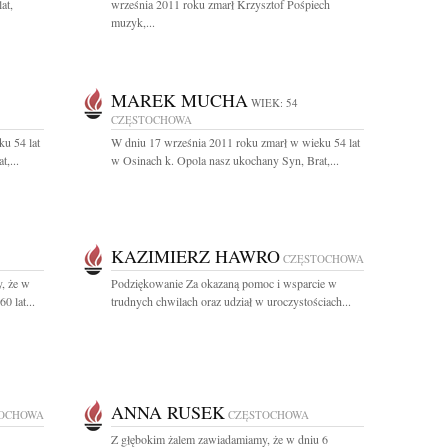
at,
września 2011 roku zmarł Krzysztof Pośpiech
muzyk,...
MAREK MUCHA
WIEK: 54
CZĘSTOCHOWA
u 54 lat
W dniu 17 września 2011 roku zmarł w wieku 54 lat
,...
w Osinach k. Opola nasz ukochany Syn, Brat,...
KAZIMIERZ HAWRO
CZĘSTOCHOWA
, że w
Podziękowanie Za okazaną pomoc i wsparcie w
0 lat...
trudnych chwilach oraz udział w uroczystościach...
ANNA RUSEK
OCHOWA
CZĘSTOCHOWA
Z głębokim żalem zawiadamiamy, że w dniu 6