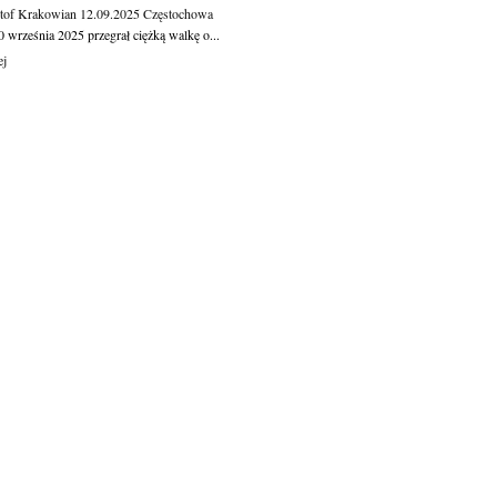
tof Krakowian
12.09.2025
Częstochowa
 września 2025 przegrał ciężką walkę o...
ej