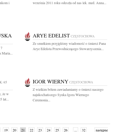
nkom i
września 2011 roku odeszła od nas lek. med. Anna...
WSKA
ARYE EDELIST
CZĘSTOCHOWA
Ze smutkiem przyjęliśmy wiadomość o śmierci Pana
 7
Arye Edelista Przewodniczącego Stowarzyszenia...
 Maria...
IGOR WIERNY
K: 65
CZĘSTOCHOWA
Z wielkim bólem zawiadamiamy o śmierci naszego
, że w
najukochańszego Synka Igora Wiernego
 lat...
Ceremonia...
19
20
21
22
23
24
25
26
...
32
następne