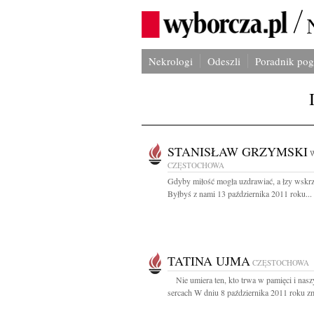
Nekrologi
Odeszli
Poradnik po
STANISŁAW GRZYMSKI
W
CZĘSTOCHOWA
Gdyby miłość mogła uzdrawiać, a łzy wskrz
Byłbyś z nami 13 października 2011 roku...
TATINA UJMA
CZĘSTOCHOWA
Nie umiera ten, kto trwa w pamięci i nasz
sercach W dniu 8 października 2011 roku zm