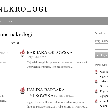
grzebowy
Inne nekrologi
Szukaj
Imię i naz
BARBARA ORŁOWSKA
IEK: 81
CZĘSTOCHOWA
eszać...
Człowiek nie ginie - przeobraża się w echo, sen, cień.
INNE NE
Człowiek nie umiera, lecz przez bramę...
Wiesł
Z głęb
Tadeus
Odszed
HALINA BARBARA
Krysty
TYLKOWSKA
Z głęb
ych
CZĘSTOCHOWA
arła...
Anna J
Z głębokim smutkiem i żalem zawiadamiamy, że w
W dniu
dniu 11 października 2011 roku zmarła w wieku 67...