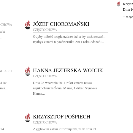
Krzysz
Dnia 10
+ więc
JÓZEF CHOROMAŃSKI
OCHOWA
CZĘSTOCHOWA
oski
Gdyby miłość mogła uzdrawiać, a łzy wskrzeszać...
..
Byłbyś z nami 8 października 2011 roku odszedł...
HANNA JEZIERSKA-WÓJCIK
IEK: 61
CZĘSTOCHOWA
1 lat
Dnia 28 września 2011 roku zmarła nasza
mia...
najukochańsza Żona, Mama, Córka i Synowa
Hanna...
KRZYSZTOF POŚPIECH
CZĘSTOCHOWA
 24
Z głębokim żalem informujemy, że w dniu 21