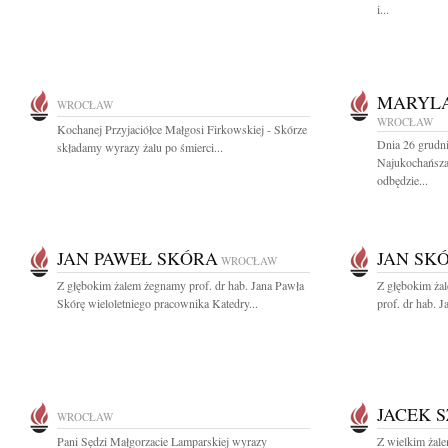
i...
MARYLA
WROCŁAW
WROCŁAW
Kochanej Przyjaciółce Małgosi Firkowskiej - Skórze
Dnia 26 grudni
składamy wyrazy żalu po śmierci...
Najukochańsz
odbędzie...
JAN PAWEŁ SKÓRA
JAN SK
WROCŁAW
Z głębokim żalem żegnamy prof. dr hab. Jana Pawła
Z głębokim ża
Skórę wieloletniego pracownika Katedry...
prof. dr hab. 
JACEK S
WROCŁAW
Pani Sędzi Małgorzacie Lamparskiej wyrazy
Z wielkim żal