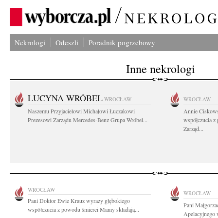
Nekrologi
Odeszli
Poradnik pogrzebowy
Inne nekrologi
LUCYNA WRÓBEL
WROCŁAW
WROCŁAW
Naszemu Przyjacielowi Michałowi Łuczakowi
Annie Ciskows
Prezesowi Zarządu Mercedes-Benz Grupa Wróbel...
współczucia z
Zarząd...
WROCŁAW
WROCŁAW
Pani Doktor Ewie Krauz wyrazy głębokiego
Pani Małgorza
współczucia z powodu śmierci Mamy składają...
Apelacyjnego 