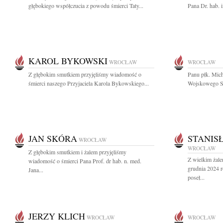
głębokiego współczucia z powodu śmierci Taty...
Pana Dr. hab. i
KAROL BYKOWSKI
WROCŁAW
WROCŁAW
Z głębokim smutkiem przyjęliśmy wiadomość o
Panu płk. Mic
śmierci naszego Przyjaciela Karola Bykowskiego...
Wojskowego S
JAN SKÓRA
STANIS
WROCŁAW
WROCŁAW
Z głębokim smutkiem i żalem przyjęliśmy
Z wielkim żal
wiadomość o śmierci Pana Prof. dr hab. n. med.
grudnia 2024 
Jana...
poseł...
JERZY KLICH
WROCŁAW
WROCŁAW