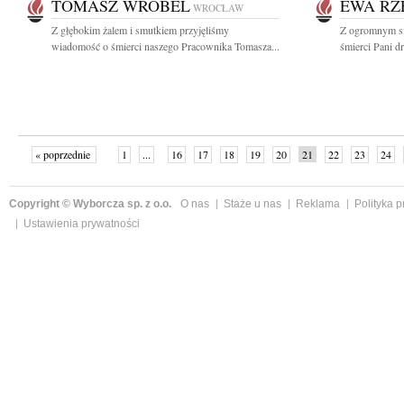
TOMASZ WRÓBEL
EWA R
WROCŁAW
Z głębokim żalem i smutkiem przyjęliśmy
Z ogromnym s
wiadomość o śmierci naszego Pracownika Tomasza...
śmierci Pani d
« poprzednie
1
...
16
17
18
19
20
21
22
23
24
»
Copyright © Wyborcza sp. z o.o.
O nas
Staże u nas
Reklama
Polityka 
Ustawienia prywatności