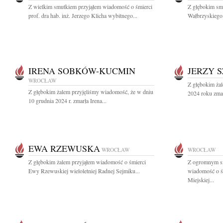
Z wielkim smutkiem przyjąłem wiadomość o śmierci
Z głębokim sm
prof. dra hab. inż. Jerzego Klicha wybitnego...
Wałbrzyskiego 
IRENA SOBKÓW-KUCMIN
JERZY 
WROCŁAW
Z głębokim żal
Z głębokim żalem przyjęliśmy wiadomość, że w dniu
2024 roku zma
10 grudnia 2024 r. zmarła Irena...
EWA RZEWUSKA
WROCŁAW
WROCŁAW
Z głębokim żalem przyjąłem wiadomość o śmierci
Z ogromnym sm
Ewy Rzewuskiej wieloletniej Radnej Sejmiku...
wiadomość o ś
Miejskiej...