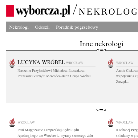
Nekrologi
Odeszli
Poradnik pogrzebowy
Inne nekrologi
LUCYNA WRÓBEL
WROCŁAW
WROCŁAW
Naszemu Przyjacielowi Michałowi Łuczakowi
Annie Ciskows
Prezesowi Zarządu Mercedes-Benz Grupa Wróbel...
współczucia z
Zarząd...
WROCŁAW
WROCŁAW
Pani Małgorzacie Lamparskiej Sędzi Sądu
Kochanej Przyj
Apelacyjnego we Wrocławiu wyrazy szczerego żalu
składamy wyraz