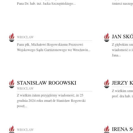
Pana Dr. hab. inż. Jacka Szczepińskiego...
śmierci naszeg
JAN SK
WROCŁAW
Panu płk. Michałowi Rogowskiemu Prezesowi
Z głębokim smu
Wojskowego Sądu Garnizonowego we Wrocławiu...
wiadomość o śm
Jana...
STANISŁAW ROGOWSKI
JERZY 
WROCŁAW
Z wielkim smu
Z wielkim żalem przyjęliśmy wiadomość, że 25
prof. dra hab. 
grudnia 2024 roku zmarł dr Stanisław Rogowski
poseł...
IRENA 
WROCŁAW