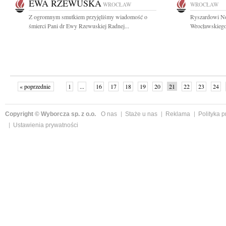
EWA RZEWUSKA
WROCŁAW
WROCŁAW
Z ogromnym smutkiem przyjęliśmy wiadomość o
Ryszardowi No
śmierci Pani dr Ewy Rzewuskiej Radnej...
Wrocławskiego
« poprzednie
1
...
16
17
18
19
20
21
22
23
24
»
Copyright © Wyborcza sp. z o.o.
O nas
Staże u nas
Reklama
Polityka 
Ustawienia prywatności