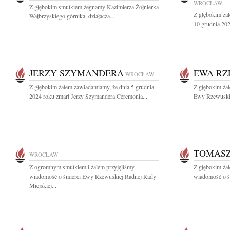
WROCŁAW
Z głębokim smutkiem żegnamy Kazimierza Żołnierka
Z głębokim ża
Wałbrzyskiego górnika, działacza...
10 grudnia 2024
JERZY SZYMANDERA
EWA R
WROCŁAW
Z głębokim żalem zawiadamiamy, że dnia 5 grudnia
Z głębokim ża
2024 roku zmarł Jerzy Szymandera Ceremonia...
Ewy Rzewuskiej
TOMAS
WROCŁAW
Z ogromnym smutkiem i żalem przyjęliśmy
Z głębokim żal
wiadomość o śmierci Ewy Rzewuskiej Radnej Rady
wiadomość o ś
Miejskiej...