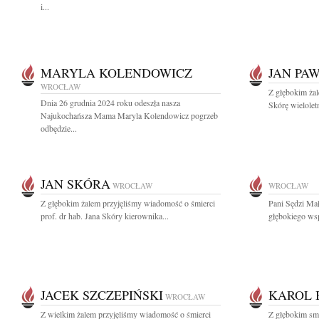
i...
MARYLA KOLENDOWICZ
JAN PA
WROCŁAW
Z głębokim żal
Dnia 26 grudnia 2024 roku odeszła nasza
Skórę wielolet
Najukochańsza Mama Maryla Kolendowicz pogrzeb
odbędzie...
JAN SKÓRA
WROCŁAW
WROCŁAW
Z głębokim żalem przyjęliśmy wiadomość o śmierci
Pani Sędzi Ma
prof. dr hab. Jana Skóry kierownika...
głębokiego wsp
JACEK SZCZEPIŃSKI
KAROL 
WROCŁAW
Z wielkim żalem przyjęliśmy wiadomość o śmierci
Z głębokim sm