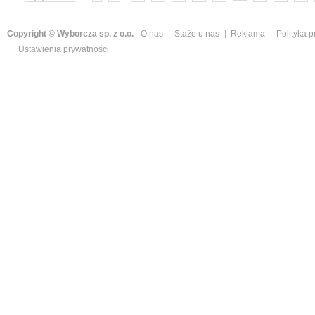
»
Copyright © Wyborcza sp. z o.o.
O nas
Staże u nas
Reklama
Polityka 
Ustawienia prywatności