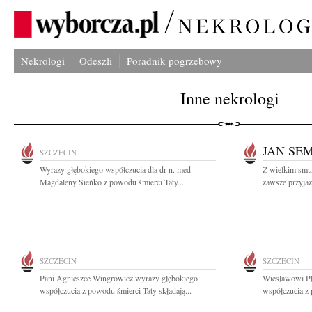
Nekrologi
Odeszli
Poradnik pogrzebowy
Inne nekrologi
JAN SE
SZCZECIN
Wyrazy głębokiego współczucia dla dr n. med.
Z wielkim smu
Magdaleny Sieńko z powodu śmierci Taty...
zawsze przyjazn
SZCZECIN
SZCZECIN
Pani Agnieszce Wingrowicz wyrazy głębokiego
Wiesławowi Pł
współczucia z powodu śmierci Taty składają...
współczucia z 