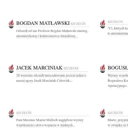
BOGDAN MATŁAWSKI
SZCZECIN
SZCZECIN
"Ci, których k
Odszedł od nas Profesor Bogdan Matławski etnolog,
to nieśmiertel
etnomuzykolog i kulturoznawca Straciliśmy...
JACEK MARCINIAK
BOGUSŁ
SZCZECIN
28 września odszedł nieoczekiwanie jeszcze jeden z
Wyrazy współc
naszej agory Jacek Marciniak Człowiek...
Bogusława Ka
Apelacyjnego..
SZCZECIN
SZCZECIN
Pani Mecenas Marcie Midloch najgłębsze wyrazy
Marto, przyjmi
współczucia i słowa wsparcia w trudnych...
w związku ze 