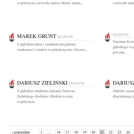
współczucia z powodu śmierci Mamy składa...
z powodu śmie
MAREK GRUNT
SZCZECIN
SZCZECIN
Naszemu Kole
Z głębokim żalem i smutkiem przyjęliśmy
głębokiego wsp
wiadomość o śmierci współzałożyciela i Prezesa...
powodu...
DARIUSZ ZIELIŃSKI
DARIUSZ
SZCZECIN
Z głębokim smutkiem żegnamy Dariusza
Głęboko zasmu
Zielińskiego Rodzinie i Bliskim wyrazy
długoletniego 
współczucia...
« poprzednie
1
...
16
17
18
19
20
21
22
23
24