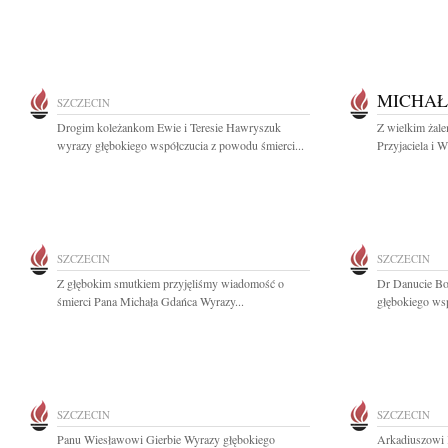
MICHAŁ
SZCZECIN
Drogim koleżankom Ewie i Teresie Hawryszuk
Z wielkim żal
wyrazy głębokiego współczucia z powodu śmierci...
Przyjaciela i 
SZCZECIN
SZCZECIN
Z głębokim smutkiem przyjęliśmy wiadomość o
Dr Danucie Bo
śmierci Pana Michała Gdańca Wyrazy...
głębokiego ws
SZCZECIN
SZCZECIN
Panu Wiesławowi Gierbie Wyrazy głębokiego
Arkadiuszowi 