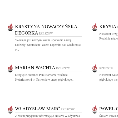
KRYSTYNA NOWACZYŃSKA-
KRYSIA
DEGÓRKA
RZESZÓW
Naszemu Przyj
Rodzinie głębo
"Rozłąka jest naszym losem, spotkanie naszą
nadzieją" Smutkiem i żalem napełniła nas wiadomość
o...
MARIAN WACHTA
RZESZÓW
RZESZÓW
Drogiej Koleżance Pani Barbarze Wachcie
Naszemu Kole
Notariuszowi w Tarnowie wyrazy głębokiego...
głębokiego wsp
WŁADYSŁAW MARĆ
PAWEŁ 
RZESZÓW
Z żalem przyjąłem informację o śmierci Władysława
Śmierć Pawła O