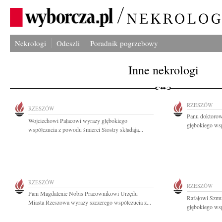
Nekrologi
Odeszli
Poradnik pogrzebowy
Inne nekrologi
RZESZÓW
RZESZÓW
Panu doktoro
Wojciechowi Pałacowi wyrazy głębokiego
głębokiego wsp
współczucia z powodu śmierci Siostry składają...
RZESZÓW
RZESZÓW
Pani Magdalenie Nobis Pracownikowi Urzędu
Rafałowi Szmu
Miasta Rzeszowa wyrazy szczerego współczucia z...
głębokiego ws