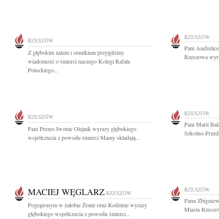
RZESZÓW
RZESZÓW
Pani Andżelic
Z głębokim żalem i smutkiem przyjęliśmy
Rzeszowa wyraz
wiadomość o śmierci naszego Kolegi Rafała
Potockiego...
RZESZÓW
RZESZÓW
Pani Marii Ba
Pani Prezes Iwonie Olejnik wyrazy głębokiego
Szkolno-Przed
współczucia z powodu śmierci Mamy składają...
MACIEJ WĘGLARZ
RZESZÓW
RZESZÓW
Panu Zbignie
Pogrążonym w żałobie Żonie oraz Rodzinie wyrazy
Miasta Rzeszo
głębokiego współczucia z powodu śmierci...