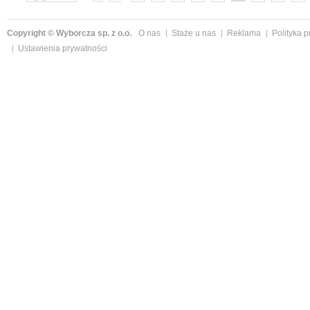
»
Copyright © Wyborcza sp. z o.o.
O nas
Staże u nas
Reklama
Polityka 
Ustawienia prywatności