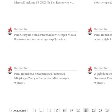
Marcia Dyrektora SP ZOZ Nr 1 w Rzeszowie w...
słów by opisać 
RZESZÓW
RZESZÓW
Pani Grażynie Fornal Pracownikowi Urzędu Miasta
Panu Romanow
Rzeszowa wyrazy szczerego współczucia z...
wyrazy głęboki
RZESZÓW
RZESZÓW
Panu Romanowi Szczepankowi Prezesowi
Z głębokim sm
Miejskiego Zarządu Budynków Mieszkalnych
Szefową i Kol
wyrazy...
wyrazy...
« poprzednie
1
...
16
17
18
19
20
21
22
23
24