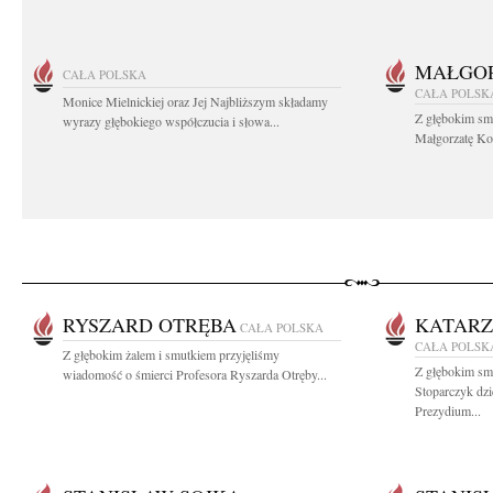
MAŁGOR
CAŁA POLSKA
CAŁA POLSK
Monice Mielnickiej oraz Jej Najbliższym składamy
Z głębokim sm
wyrazy głębokiego współczucia i słowa...
Małgorzatę Koś
RYSZARD OTRĘBA
KATARZ
CAŁA POLSKA
CAŁA POLSK
Z głębokim żalem i smutkiem przyjęliśmy
Z głębokim sm
wiadomość o śmierci Profesora Ryszarda Otręby...
Stoparczyk dzi
Prezydium...