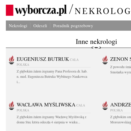
Nekrologi
Odeszli
Poradnik pogrzebowy
Inne nekrologi
EUGENIUSZ BUTRUK
ZENON 
CAŁA
POLSKA
Z powodu śmie
Z głębokim żalem żegnamy Pana Profesora dr. hab.
Smolarka wyraz
n. med. Eugeniusza Butruka Wybitnego Naukowca
i...
WACŁAWA MYŚLIWSKA
ANDRZE
CAŁA
POLSKA
POLSKA
Z głębokim żalem żegnamy Wacławę Myśliwską z
Z głębokim sm
domu Stec która odeszła 4 sierpnia w wieku...
Morozowskiego 