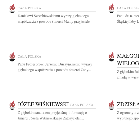
CAŁA POLSKA
CAŁA POLSK
Danielowi Szczeblewskiemu wyrazy głębokiego
Panu dr. n. m
współczucia z powodu śmierci Mamy przyjaciele...
Śląskiej Izby 
MAŁGO
CAŁA POLSKA
WIELO
Panu Profesorowi Jerzemu Duszyńskiemu wyrazy
głębokiego współczucia z powodu śmierci Żony...
Z głębokim ża
zmarłą w wieku
JÓZEF WIŚNIEWSKI
ZDZISŁ
CAŁA POLSKA
Z głębokim smutkiem przyjęliśmy informację o
Z ogromnym ża
śmierci Józefa Wiśniewskiego Założyciela i...
wybitnego spec