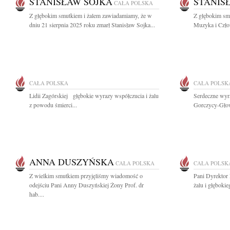
STANISŁAW SOJKA
STANIS
CAŁA POLSKA
Z głębokim smutkiem i żalem zawiadamiamy, że w
Z głębokim sm
dniu 21 sierpnia 2025 roku zmarł Stanisław Sojka...
Muzyka i Człow
CAŁA POLSKA
CAŁA POLSK
Lidii Zagórskiej głębokie wyrazy współczucia i żalu
Serdeczne wyr
z powodu śmierci...
Gorczycy-Głowa
ANNA DUSZYŃSKA
CAŁA POLSKA
CAŁA POLSK
Z wielkim smutkiem przyjęliśmy wiadomość o
Pani Dyrektor
odejściu Pani Anny Duszyńskiej Żony Prof. dr
żalu i głęboki
hab....