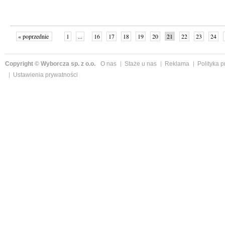
« poprzednie
1
...
16
17
18
19
20
21
22
23
24
»
Copyright © Wyborcza sp. z o.o.
O nas
Staże u nas
Reklama
Polityka 
Ustawienia prywatności