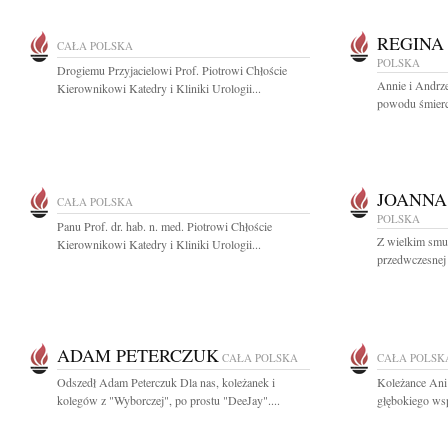
REGINA
CAŁA POLSKA
POLSKA
Drogiemu Przyjacielowi Prof. Piotrowi Chłoście
Annie i Andrz
Kierownikowi Katedry i Kliniki Urologii...
powodu śmierc
JOANNA
CAŁA POLSKA
POLSKA
Panu Prof. dr. hab. n. med. Piotrowi Chłoście
Z wielkim smu
Kierownikowi Katedry i Kliniki Urologii...
przedwczesnej 
ADAM PETERCZUK
CAŁA POLSKA
CAŁA POLSK
Odszedł Adam Peterczuk Dla nas, koleżanek i
Koleżance Ani 
kolegów z "Wyborczej", po prostu "DeeJay"....
głębokiego wsp