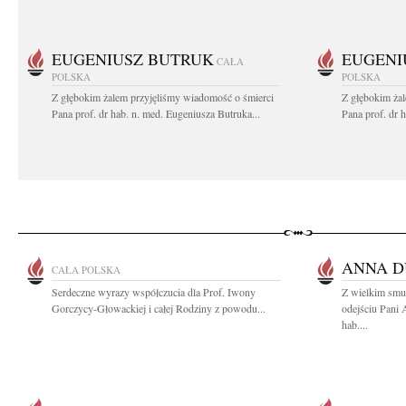
EUGENIUSZ BUTRUK
EUGENI
CAŁA
POLSKA
POLSKA
Z głębokim żalem przyjęliśmy wiadomość o śmierci
Z głębokim ża
Pana prof. dr hab. n. med. Eugeniusza Butruka...
Pana prof. dr 
ANNA D
CAŁA POLSKA
Serdeczne wyrazy współczucia dla Prof. Iwony
Z wielkim smu
Gorczycy-Głowackiej i całej Rodziny z powodu...
odejściu Pani 
hab....