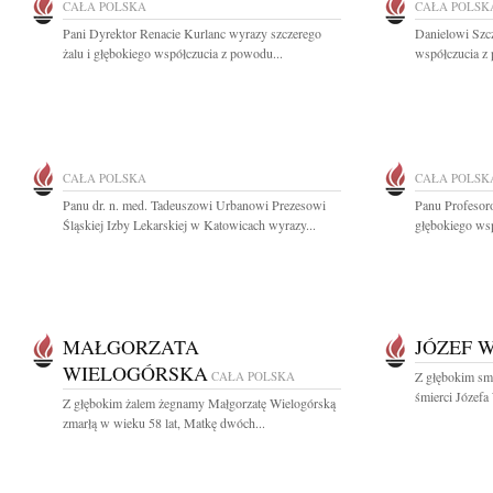
CAŁA POLSKA
CAŁA POLSK
Pani Dyrektor Renacie Kurlanc wyrazy szczerego
Danielowi Szc
żalu i głębokiego współczucia z powodu...
współczucia z 
CAŁA POLSKA
CAŁA POLSK
Panu dr. n. med. Tadeuszowi Urbanowi Prezesowi
Panu Profesor
Śląskiej Izby Lekarskiej w Katowicach wyrazy...
głębokiego wsp
MAŁGORZATA
JÓZEF 
WIELOGÓRSKA
CAŁA POLSKA
Z głębokim smu
śmierci Józefa
Z głębokim żalem żegnamy Małgorzatę Wielogórską
zmarłą w wieku 58 lat, Matkę dwóch...