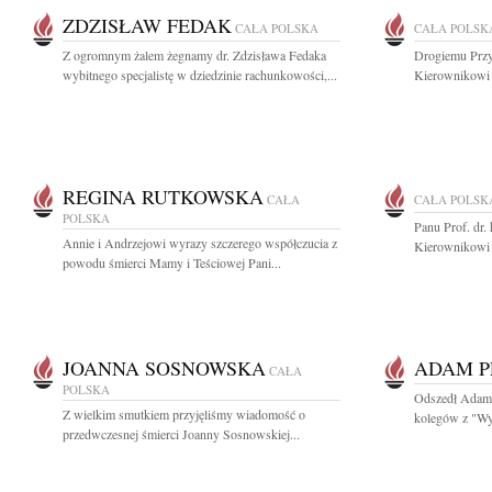
ZDZISŁAW FEDAK
CAŁA POLSKA
CAŁA POLSK
Z ogromnym żalem żegnamy dr. Zdzisława Fedaka
Drogiemu Przyj
wybitnego specjalistę w dziedzinie rachunkowości,...
Kierownikowi K
REGINA RUTKOWSKA
CAŁA
CAŁA POLSK
POLSKA
Panu Prof. dr.
Annie i Andrzejowi wyrazy szczerego współczucia z
Kierownikowi K
powodu śmierci Mamy i Teściowej Pani...
JOANNA SOSNOWSKA
ADAM P
CAŁA
POLSKA
Odszedł Adam P
Z wielkim smutkiem przyjęliśmy wiadomość o
kolegów z "Wyb
przedwczesnej śmierci Joanny Sosnowskiej...