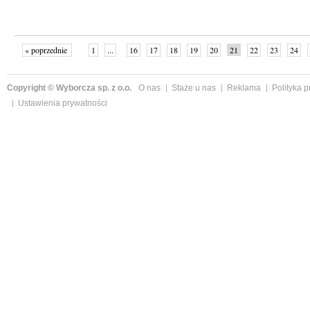
« poprzednie
1
...
16
17
18
19
20
21
22
23
24
»
Copyright © Wyborcza sp. z o.o.
O nas
Staże u nas
Reklama
Polityka 
Ustawienia prywatności