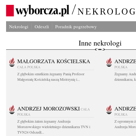
Nekrologi
Odeszli
Poradnik pogrzebowy
Inne nekrologi
MAŁGORZATA KOŚCIELSKA
ANDRZE
CAŁA POLSKA
POLSKA
Z głębokim smutkiem żegnamy Panią Profesor
Żegnamy Andr
Małgorzatę Kościelską naszą Mistrzynię i...
dziennikarza, 
ANDRZEJ MOROZOWSKI
ANDRZE
CAŁA
POLSKA
POLSKA
Z głębokim żalem żegnamy Andrzeja
Z ogromnym ża
Morozowskiego wieloletniego dziennikarza TVN i
Andrzeja Moro
TVN24 Odszedł...