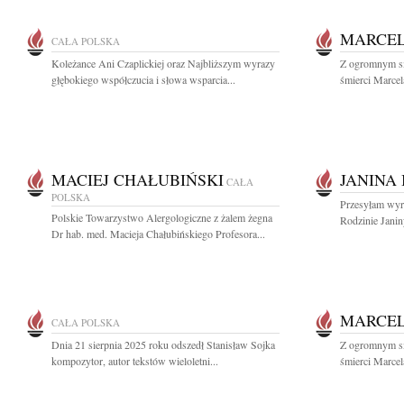
MARCEL
CAŁA POLSKA
Koleżance Ani Czaplickiej oraz Najbliższym wyrazy
Z ogromnym s
głębokiego współczucia i słowa wsparcia...
śmierci Marcel
MACIEJ CHAŁUBIŃSKI
JANINA
CAŁA
POLSKA
Przesyłam wyra
Polskie Towarzystwo Alergologiczne z żalem żegna
Rodzinie Janin
Dr hab. med. Macieja Chałubińskiego Profesora...
MARCEL
CAŁA POLSKA
Dnia 21 sierpnia 2025 roku odszedł Stanisław Sojka
Z ogromnym s
kompozytor, autor tekstów wieloletni...
śmierci Marcel