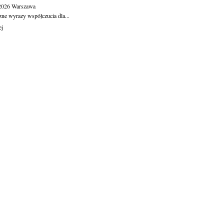
.2026
Warszawa
zne wyrazy współczucia dla...
ej