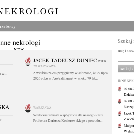
grzebowy
Inne nekrologi
Szukaj
Imię i naz
JACEK TADEUSZ DUNIEC
WIEK:
79
WARSZAWA
Z wielkim żalem przyjęliśmy wiadomość, że 29 lipca
 w...
2026 roku w Australii zmarł w wieku 79 lat...
INNE NE
07.08
Dziekan
07.08
SKA
Naszej 
WARSZAWA
Jacek 
Serdeczne wyrazy współczucia dla naszego Szefa
Z wiel
or
Profesora Dariusza Koziorowskiego z powodu...
Małgor
W dniu 