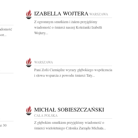
IZABELLA WOJTERA
WARSZAWA
A
Z ogromnym smutkiem i żalem przyjęliśmy
wiadomość o śmierci naszej Koleżanki Izabelli
iadomość
Wojtery...
or...
WARSZAWA
A
Pani Zofii Ciemiędze wyrazy głębokiego współczucia
i słowa wsparcia z powodu śmierci Taty...
MICHAŁ SOBIESZCZAŃSKI
CAŁA POLSKA
A
Z głębokim smutkiem przyjęliśmy wiadomość o
że 30
śmierci wieloletniego Członka Zarządu Michała...