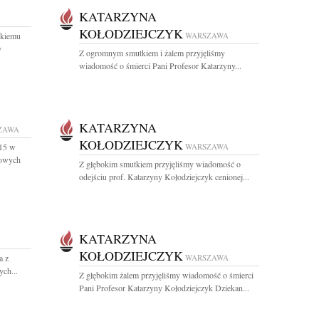
KATARZYNA
KOŁODZIEJCZYK
kiemu
WARSZAWA
y
Z ogromnym smutkiem i żalem przyjęliśmy
wiadomość o śmierci Pani Profesor Katarzyny...
KATARZYNA
ZAWA
KOŁODZIEJCZYK
.15 w
WARSZAWA
owych
Z głębokim smutkiem przyjęliśmy wiadomość o
odejściu prof. Katarzyny Kołodziejczyk cenionej...
KATARZYNA
KOŁODZIEJCZYK
a z
WARSZAWA
ch...
Z głębokim żalem przyjęliśmy wiadomość o śmierci
Pani Profesor Katarzyny Kołodziejczyk Dziekan...