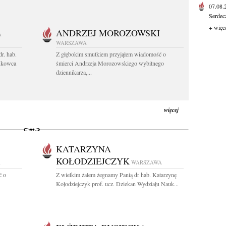
07.08
Serdec
+ więc
ANDRZEJ MOROZOWSKI
A
WARSZAWA
r. hab.
Z głębokim smutkiem przyjąłem wiadomość o
ukowca
śmierci Andrzeja Morozowskiego wybitnego
dziennikarza,...
więcej
KATARZYNA
KOŁODZIEJCZYK
A
WARSZAWA
ć o
Z wielkim żalem żegnamy Panią dr hab. Katarzynę
Kołodziejczyk prof. ucz. Dziekan Wydziału Nauk...