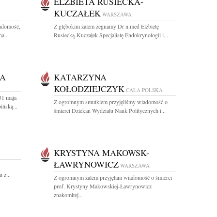
ELŻBIETA RUSIECKA-
KUCZAŁEK
A
WARSZAWA
iadomość,
Z głębokim żalem żegnamy Dr n.med Elżbietę
a...
Rusiecką-Kuczałek Specjalistę Endokrynologii i...
KA
KATARZYNA
KOŁODZIEJCZYK
CAŁA POLSKA
31 maja
Z ogromnym smutkiem przyjęliśmy wiadomość o
ińską...
śmierci Dziekan Wydziału Nauk Politycznych i...
KRYSTYNA MAKOWSK-
ŁAWRYNOWICZ
WARSZAWA
 z...
Z ogromnym żalem przyjęłam wiadomość o śmierci
prof. Krystyny Makowskiej-Ławrynowicz
znakomitej...