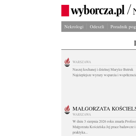
Nekrologi
Odeszli
Poradnik po
WARSZAWA
Naszej kochanej i dzielnej Marylce Butruk
Najcieplejsze wyrazy wsparcia i współczucia
MAŁGORZATA KOŚCIEL
WARSZAWA
W dniu 3 sierpnia 2026 roku zmarła Profes
Małgorzata Kościelska Jej prace badawcze i
praktyka...