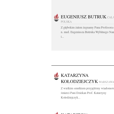
EUGENIUSZ BUTRUK
CAŁ
POLSKA
Z głębokim żalem żegnamy Pana Profesora d
n. med. Eugeniusza Butruka Wybitnego Na
i...
KATARZYNA
KOŁODZIEJCZYK
WARSZAW
Z wielkim smutkiem przyjęliśmy wiadomoś
śmierci Pani Dziekan Prof. Katarzyny
Kołodziejczyk...