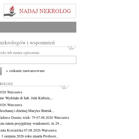
 nekrologów i wspomnień
wisko lub numer ogłoszenia:
+ szukanie zaawansowane
KROLOGI
.2026
Warszawa
ie Wydziału dr hab. Julii Kubisie,...
.2026
Warszawa
kochanej i dzielnej Marylce Butruk...
Tadeusz Duniec
wiek: 79
07.08.2026
Warszawa
kim żalem przyjęliśmy wiadomość, że 29...
zata Kościelska
07.08.2026
Warszawa
3 sierpnia 2026 roku zmarła Profesor...