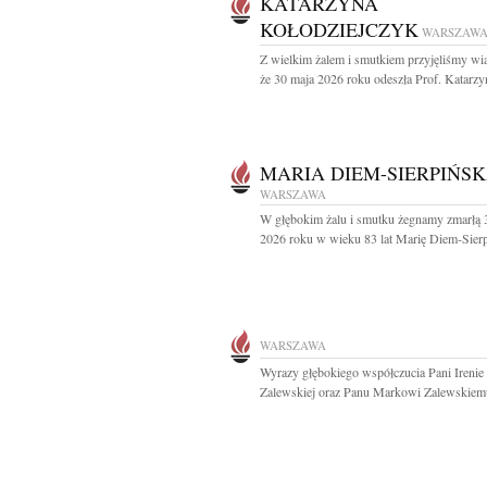
KATARZYNA
KOŁODZIEJCZYK
WARSZAW
Z wielkim żalem i smutkiem przyjęliśmy w
że 30 maja 2026 roku odeszła Prof. Katarzyn
MARIA DIEM-SIERPIŃS
WARSZAWA
W głębokim żalu i smutku żegnamy zmarłą 
2026 roku w wieku 83 lat Marię Diem-Sierp
WARSZAWA
Wyrazy głębokiego współczucia Pani Irenie
Zalewskiej oraz Panu Markowi Zalewskiemu