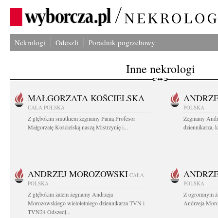
Nekrologi
Odeszli
Poradnik pogrzebowy
Inne nekrologi
MAŁGORZATA KOŚCIELSKA
ANDRZE
CAŁA POLSKA
POLSKA
Z głębokim smutkiem żegnamy Panią Profesor
Żegnamy Andr
Małgorzatę Kościelską naszą Mistrzynię i...
dziennikarza, 
ANDRZEJ MOROZOWSKI
ANDRZE
CAŁA
POLSKA
POLSKA
Z głębokim żalem żegnamy Andrzeja
Z ogromnym ża
Morozowskiego wieloletniego dziennikarza TVN i
Andrzeja Moro
TVN24 Odszedł...