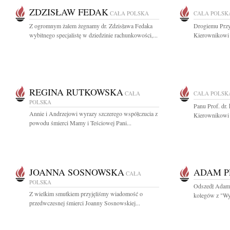
ZDZISŁAW FEDAK
CAŁA POLSKA
CAŁA POLSK
Z ogromnym żalem żegnamy dr. Zdzisława Fedaka
Drogiemu Przyj
wybitnego specjalistę w dziedzinie rachunkowości,...
Kierownikowi K
REGINA RUTKOWSKA
CAŁA
CAŁA POLSK
POLSKA
Panu Prof. dr.
Annie i Andrzejowi wyrazy szczerego współczucia z
Kierownikowi K
powodu śmierci Mamy i Teściowej Pani...
JOANNA SOSNOWSKA
ADAM P
CAŁA
POLSKA
Odszedł Adam P
Z wielkim smutkiem przyjęliśmy wiadomość o
kolegów z "Wyb
przedwczesnej śmierci Joanny Sosnowskiej...