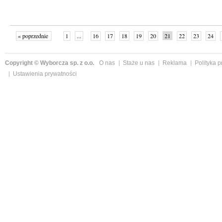
« poprzednie
1
...
16
17
18
19
20
21
22
23
24
»
Copyright © Wyborcza sp. z o.o.
O nas
Staże u nas
Reklama
Polityka 
Ustawienia prywatności