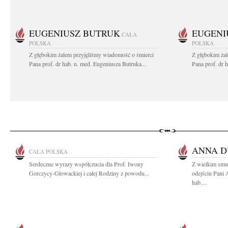
EUGENIUSZ BUTRUK
EUGENI
CAŁA
POLSKA
POLSKA
Z głębokim żalem przyjęliśmy wiadomość o śmierci
Z głębokim ża
Pana prof. dr hab. n. med. Eugeniusza Butruka...
Pana prof. dr 
ANNA D
CAŁA POLSKA
Serdeczne wyrazy współczucia dla Prof. Iwony
Z wielkim smu
Gorczycy-Głowackiej i całej Rodziny z powodu...
odejściu Pani 
hab....