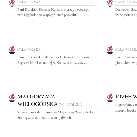
CAŁA POLSKA
CAŁA POLSK
Pani Dyrektor Renacie Kurlanc wyrazy szczerego
Danielowi Szc
żalu i głębokiego współczucia z powodu...
współczucia z 
CAŁA POLSKA
CAŁA POLSK
Panu dr. n. med. Tadeuszowi Urbanowi Prezesowi
Panu Profesor
Śląskiej Izby Lekarskiej w Katowicach wyrazy...
głębokiego wsp
MAŁGORZATA
JÓZEF 
WIELOGÓRSKA
CAŁA POLSKA
Z głębokim smu
śmierci Józefa
Z głębokim żalem żegnamy Małgorzatę Wielogórską
zmarłą w wieku 58 lat, Matkę dwóch...