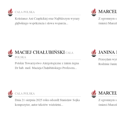
MARCEL
CAŁA POLSKA
Koleżance Ani Czaplickiej oraz Najbliższym wyrazy
Z ogromnym s
głębokiego współczucia i słowa wsparcia...
śmierci Marcel
MACIEJ CHAŁUBIŃSKI
JANINA
CAŁA
POLSKA
Przesyłam wyra
Polskie Towarzystwo Alergologiczne z żalem żegna
Rodzinie Janin
Dr hab. med. Macieja Chałubińskiego Profesora...
MARCEL
CAŁA POLSKA
Dnia 21 sierpnia 2025 roku odszedł Stanisław Sojka
Z ogromnym s
kompozytor, autor tekstów wieloletni...
śmierci Marcel