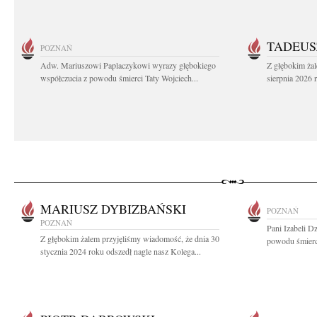
TADEUS
POZNAŃ
Adw. Mariuszowi Paplaczykowi wyrazy głębokiego
Z głębokim ża
współczucia z powodu śmierci Taty Wojciech...
sierpnia 2026 r
MARIUSZ DYBIZBAŃSKI
POZNAŃ
POZNAŃ
Pani Izabeli D
Z głębokim żalem przyjęliśmy wiadomość, że dnia 30
powodu śmierci
stycznia 2024 roku odszedł nagle nasz Kolega...