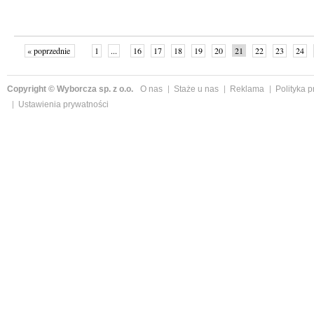
« poprzednie
1
...
16
17
18
19
20
21
22
23
24
»
Copyright © Wyborcza sp. z o.o.
O nas
Staże u nas
Reklama
Polityka 
Ustawienia prywatności