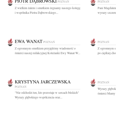
PIOTR DĄBROWSKI
POZNAŃ
POZNAŃ
Z wielkim żalem i smutkiem żegnamy naszego kolegę
Pani Magdaleni
i wspólnika Piotra Dąbrowskiego...
wyrazy szczer
EWA WANAT
POZNAŃ
POZNAŃ
Z ogromnym smutkiem przyjęliśmy wiadomość o
Z ogromnym sm
śmierci naszej redakcyjnej Koleżanki Ewy Wanat W...
po ciężkiej ch
KRYSTYNA JARCZEWSKA
POZNAŃ
POZNAŃ
Wyrazy głębok
"Nie odchodzi ten, kto pozostaje w sercach bliskich"
śmierci Mamy K
Wyrazy głębokiego współczucia oraz...