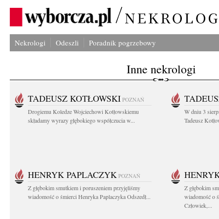
Nekrologi
Odeszli
Poradnik pogrzebowy
Inne nekrologi
TADEUSZ KOTŁOWSKI
TADEUS
POZNAŃ
Drogiemu Koledze Wojciechowi Kotłowskiemu
W dniu 3 sierp
składamy wyrazy głębokiego współczucia w...
Tadeusz Kotłow
HENRYK PAPLACZYK
HENRYK
POZNAŃ
Z głębokim smutkiem i poruszeniem przyjęliśmy
Z głębokim smu
wiadomość o śmierci Henryka Paplaczyka Odszedł...
wiadomość o ś
Człowiek,...