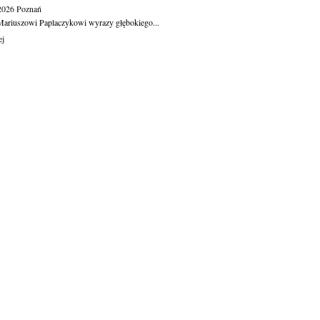
.2026
Poznań
ariuszowi Paplaczykowi wyrazy głębokiego...
ej