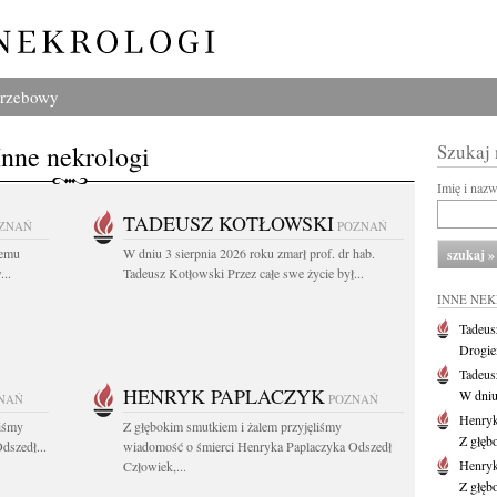
grzebowy
Inne nekrologi
Szukaj
Imię i naz
TADEUSZ KOTŁOWSKI
ZNAŃ
POZNAŃ
iemu
W dniu 3 sierpnia 2026 roku zmarł prof. dr hab.
..
Tadeusz Kotłowski Przez całe swe życie był...
INNE NE
Tadeus
Drogie
Tadeus
HENRYK PAPLACZYK
W dniu 
NAŃ
POZNAŃ
Henryk
liśmy
Z głębokim smutkiem i żalem przyjęliśmy
Z głęb
dszedł...
wiadomość o śmierci Henryka Paplaczyka Odszedł
Henryk
Człowiek,...
Z głęb