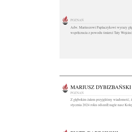
POZNAŃ
Adw. Mariuszowi Paplaczykowi wyrazy gł
współczucia z powodu śmierci Taty Wojciech
MARIUSZ DYBIZBAŃSKI
POZNAŃ
Z głębokim żalem przyjęliśmy wiadomość, ż
stycznia 2024 roku odszedł nagle nasz Koleg