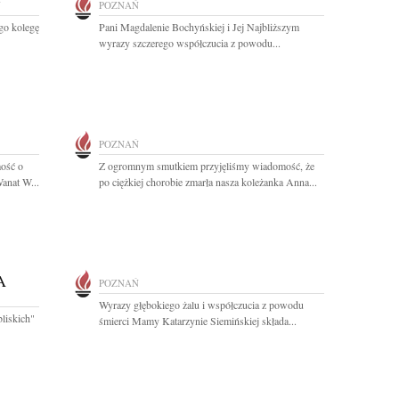
Ń
POZNAŃ
go kolegę
Pani Magdalenie Bochyńskiej i Jej Najbliższym
wyrazy szczerego współczucia z powodu...
POZNAŃ
ość o
Z ogromnym smutkiem przyjęliśmy wiadomość, że
anat W...
po ciężkiej chorobie zmarła nasza koleżanka Anna...
A
POZNAŃ
Wyrazy głębokiego żalu i współczucia z powodu
bliskich"
śmierci Mamy Katarzynie Siemińskiej składa...