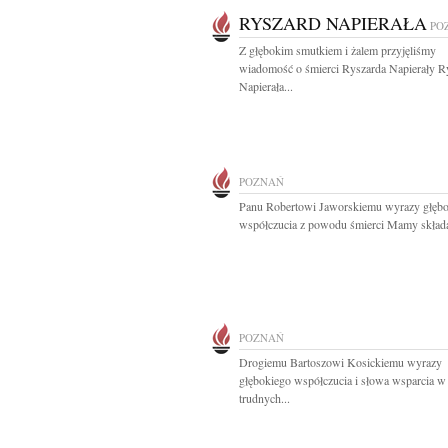
RYSZARD NAPIERAŁA
PO
Z głębokim smutkiem i żalem przyjęliśmy
wiadomość o śmierci Ryszarda Napierały R
Napierała...
POZNAŃ
Panu Robertowi Jaworskiemu wyrazy głęb
współczucia z powodu śmierci Mamy składaj
POZNAŃ
Drogiemu Bartoszowi Kosickiemu wyrazy
głębokiego współczucia i słowa wsparcia w
trudnych...