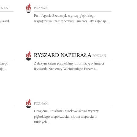
ZNAŃ
POZNAŃ
Pani Agacie Szewczyk wyrazy głębokiego
yszard
współczucia i żalu z powodu śmierci Taty składają...
RYSZARD NAPIERAŁA
POZNAŃ
okiego
Z dużym żalem przyjęliśmy informację o śmierci
ą...
Ryszarda Napierały Wieloletniego Prezesa...
POZNAŃ
Drogiemu Leszkowi Maćkowiakowi wyrazy
głębokiego współczucia i słowa wsparcia w
trudnych...