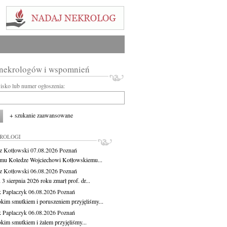
 nekrologów i wspomnień
wisko lub numer ogłoszenia:
+ szukanie zaawansowane
KROLOGI
z Kotłowski
07.08.2026
Poznań
mu Koledze Wojciechowi Kotłowskiemu...
z Kotłowski
06.08.2026
Poznań
3 sierpnia 2026 roku zmarł prof. dr...
 Paplaczyk
06.08.2026
Poznań
okim smutkiem i poruszeniem przyjęliśmy...
 Paplaczyk
06.08.2026
Poznań
okim smutkiem i żalem przyjęliśmy...