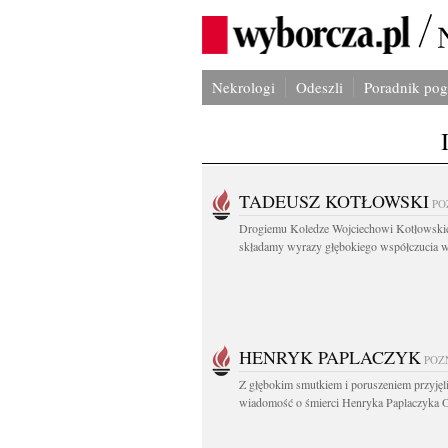
Nekrologi
Odeszli
Poradnik po
TADEUSZ KOTŁOWSKI
PO
Drogiemu Koledze Wojciechowi Kotłowsk
składamy wyrazy głębokiego współczucia w.
HENRYK PAPLACZYK
POZ
Z głębokim smutkiem i poruszeniem przyję
wiadomość o śmierci Henryka Paplaczyka O