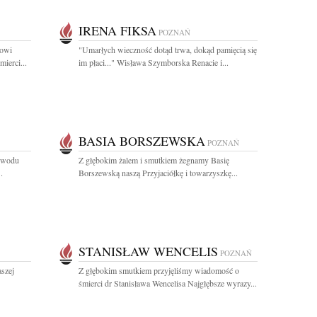
IRENA FIKSA
POZNAŃ
kowi
"Umarłych wieczność dotąd trwa, dokąd pamięcią się
ierci...
im płaci..." Wisława Szymborska Renacie i...
BASIA BORSZEWSKA
POZNAŃ
powodu
Z głębokim żalem i smutkiem żegnamy Basię
.
Borszewską naszą Przyjaciółkę i towarzyszkę...
STANISŁAW WENCELIS
POZNAŃ
aszej
Z głębokim smutkiem przyjęliśmy wiadomość o
śmierci dr Stanisława Wencelisa Najgłębsze wyrazy...