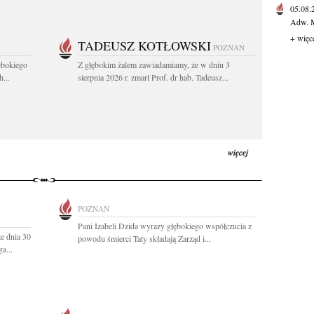
05.08
Adw. M
+ więc
TADEUSZ KOTŁOWSKI
POZNAŃ
ębokiego
Z głębokim żalem zawiadamiamy, że w dniu 3
...
sierpnia 2026 r. zmarł Prof. dr hab. Tadeusz...
więcej
POZNAŃ
Pani Izabeli Dzida wyrazy głębokiego współczucia z
e dnia 30
powodu śmierci Taty składają Zarząd i...
a...