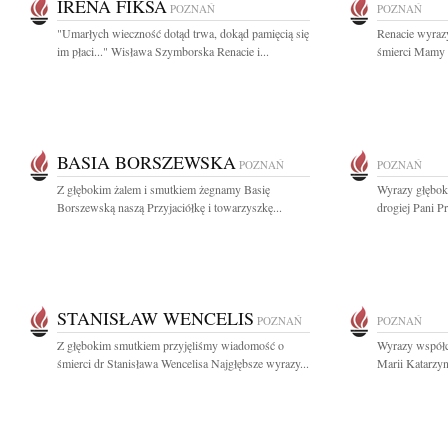
IRENA FIKSA
POZNAŃ
POZNAŃ
"Umarłych wieczność dotąd trwa, dokąd pamięcią się
Renacie wyraz
im płaci..." Wisława Szymborska Renacie i...
śmierci Mamy I
BASIA BORSZEWSKA
POZNAŃ
POZNAŃ
Z głębokim żalem i smutkiem żegnamy Basię
Wyrazy głęboki
Borszewską naszą Przyjaciółkę i towarzyszkę...
drogiej Pani Pr
STANISŁAW WENCELIS
POZNAŃ
POZNAŃ
Z głębokim smutkiem przyjęliśmy wiadomość o
Wyrazy współcz
śmierci dr Stanisława Wencelisa Najgłębsze wyrazy...
Marii Katarzyn