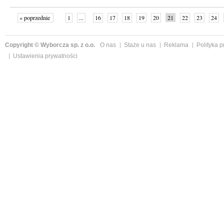
« poprzednie
1
...
16
17
18
19
20
21
22
23
24
»
Copyright © Wyborcza sp. z o.o.
O nas
Staże u nas
Reklama
Polityka 
Ustawienia prywatności