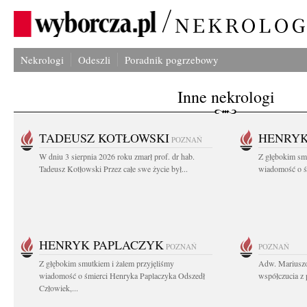
Nekrologi
Odeszli
Poradnik pogrzebowy
Inne nekrologi
TADEUSZ KOTŁOWSKI
HENRYK
POZNAŃ
W dniu 3 sierpnia 2026 roku zmarł prof. dr hab.
Z głębokim sm
Tadeusz Kotłowski Przez całe swe życie był...
wiadomość o ś
HENRYK PAPLACZYK
POZNAŃ
POZNAŃ
Z głębokim smutkiem i żalem przyjęliśmy
Adw. Mariuszo
wiadomość o śmierci Henryka Paplaczyka Odszedł
współczucia z 
Człowiek,...