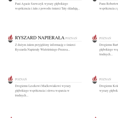
Pani Agacie Szewczyk wyrazy głębokiego
Panu Robertow
współczucia i żalu z powodu śmierci Taty składają...
współczucia z
RYSZARD NAPIERAŁA
POZNAŃ
POZNAŃ
Z dużym żalem przyjęliśmy informację o śmierci
Drogiemu Bar
Ryszarda Napierały Wieloletniego Prezesa...
głębokiego wsp
trudnych...
POZNAŃ
POZNAŃ
Drogiemu Leszkowi Maćkowiakowi wyrazy
Drogiemu Kol
głębokiego współczucia i słowa wsparcia w
wyrazy głęboki
trudnych...