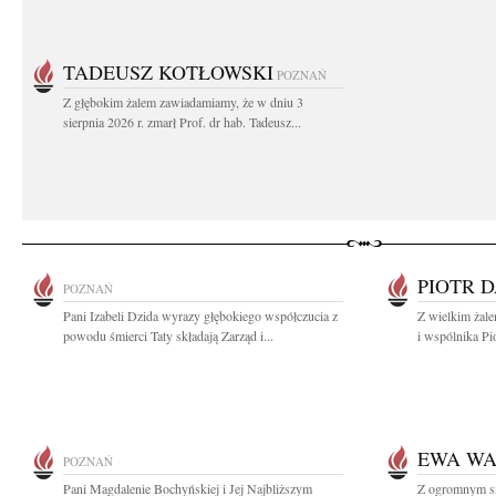
TADEUSZ KOTŁOWSKI
POZNAŃ
Z głębokim żalem zawiadamiamy, że w dniu 3
sierpnia 2026 r. zmarł Prof. dr hab. Tadeusz...
PIOTR 
POZNAŃ
Pani Izabeli Dzida wyrazy głębokiego współczucia z
Z wielkim żal
powodu śmierci Taty składają Zarząd i...
i wspólnika Pi
EWA W
POZNAŃ
Pani Magdalenie Bochyńskiej i Jej Najbliższym
Z ogromnym s