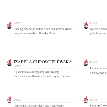
ŁÓDŹ
ŁÓDŹ
Julce wyrazy współczucia z powodu śmierci Mamy
Naszej Koleża
przyjaciele i koledzy z Katedry Teorii...
głębokiego wsp
IZABELA CHRÓŚCIELEWSKA
ŁÓDŹ
ŁÓDŹ
Panu Konradow
Z głębokim żalem żegnamy adw. Izabelę
współczucia z 
Chróścielewską Rodzinie i Najbliższym składamy...
ŁÓDŹ
ŁÓDŹ
Pani Ilonie Depczyńskiej wyrazy głębokiego
Panu Prof. Wo