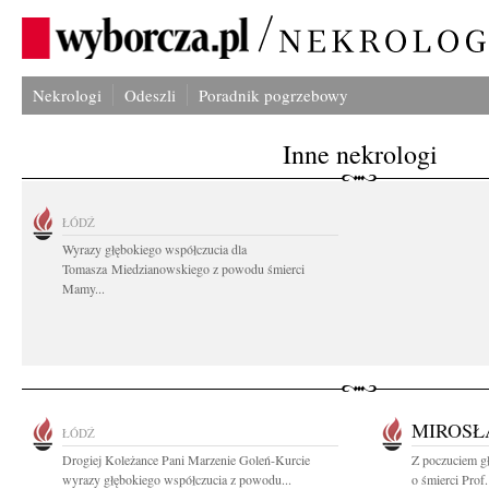
Nekrologi
Odeszli
Poradnik pogrzebowy
Inne nekrologi
ŁÓDŹ
Wyrazy głębokiego współczucia dla
Tomasza Miedzianowskiego z powodu śmierci
Mamy...
MIROSŁ
ŁÓDŹ
Drogiej Koleżance Pani Marzenie Goleń-Kurcie
Z poczuciem g
wyrazy głębokiego współczucia z powodu...
o śmierci Prof.