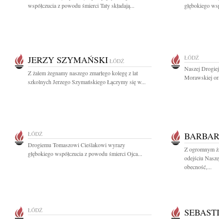
współczucia z powodu śmierci Taty składają...
głębokiego wsp
JERZY SZYMAŃSKI
ŁÓDŹ
ŁÓDŹ
Naszej Drogiej
Z żalem żegnamy naszego zmarłego kolegę z lat
Morawskiej ora
szkolnych Jerzego Szymańskiego Łączymy się w...
ŁÓDŹ
BARBAR
Drogiemu Tomaszowi Cieślakowi wyrazy
Z ogromnym ża
głębokiego współczucia z powodu śmierci Ojca...
odejściu Nasze
obecność,...
ŁÓDŹ
SEBAST