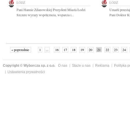
ŁÓDŹ
ŁÓDŹ
Pani Hannie Zdanowskiej Prezydent Miasta Łodzi
Umarli przestaj
Szczere wyrazy współczucia, wsparcia i...
Pani Doktor Ka
« poprzednie
1
...
16
17
18
19
20
21
22
23
24
»
Copyright © Wyborcza sp. z o.o.
O nas
Staże u nas
Reklama
Polityka 
Ustawienia prywatności