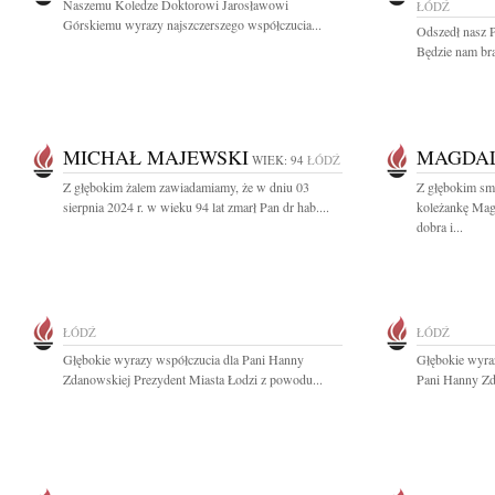
Naszemu Koledze Doktorowi Jarosławowi
ŁÓDŹ
Górskiemu wyrazy najszczerszego współczucia...
Odszedł nasz P
Będzie nam bra
MICHAŁ MAJEWSKI
MAGDA
WIEK: 94
ŁÓDŹ
Z głębokim żalem zawiadamiamy, że w dniu 03
Z głębokim sm
sierpnia 2024 r. w wieku 94 lat zmarł Pan dr hab....
koleżankę Mag
dobra i...
ŁÓDŹ
ŁÓDŹ
Głębokie wyrazy współczucia dla Pani Hanny
Głębokie wyraz
Zdanowskiej Prezydent Miasta Łodzi z powodu...
Pani Hanny Zd