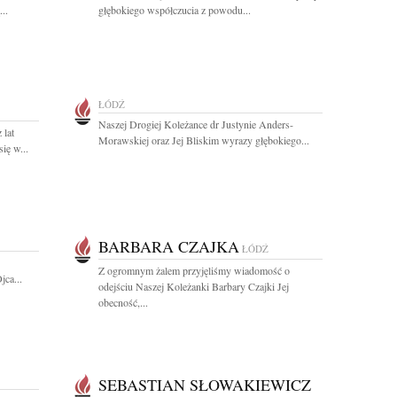
..
głębokiego współczucia z powodu...
ŁÓDŹ
Naszej Drogiej Koleżance dr Justynie Anders-
 lat
Morawskiej oraz Jej Bliskim wyrazy głębokiego...
ię w...
BARBARA CZAJKA
ŁÓDŹ
Z ogromnym żalem przyjęliśmy wiadomość o
jca...
odejściu Naszej Koleżanki Barbary Czajki Jej
obecność,...
SEBASTIAN SŁOWAKIEWICZ