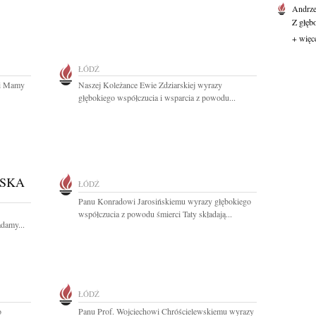
Andrze
Z głęb
+ więc
ŁÓDŹ
ci Mamy
Naszej Koleżance Ewie Zdziarskiej wyrazy
głębokiego współczucia i wsparcia z powodu...
WSKA
ŁÓDŹ
Panu Konradowi Jarosińskiemu wyrazy głębokiego
współczucia z powodu śmierci Taty składają...
adamy...
ŁÓDŹ
o
Panu Prof. Wojciechowi Chróścielewskiemu wyrazy