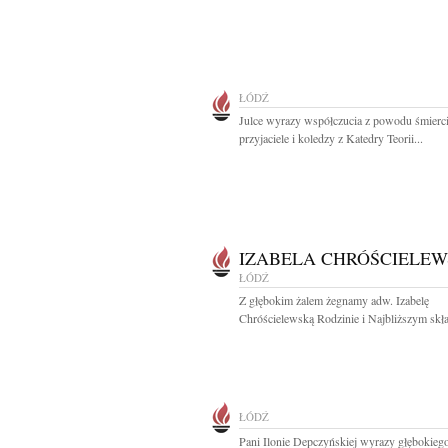
ŁÓDŹ
Julce wyrazy współczucia z powodu śmier
przyjaciele i koledzy z Katedry Teorii...
IZABELA CHRÓŚCIELE
ŁÓDŹ
Z głębokim żalem żegnamy adw. Izabelę
Chróścielewską Rodzinie i Najbliższym skł
ŁÓDŹ
Pani Ilonie Depczyńskiej wyrazy głębokieg