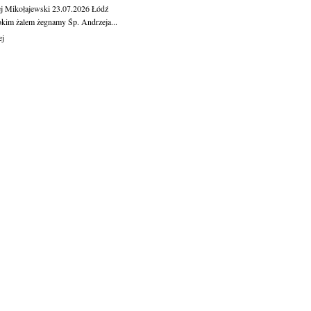
j Mikołajewski
23.07.2026
Łódź
okim żalem żegnamy Śp. Andrzeja...
ej