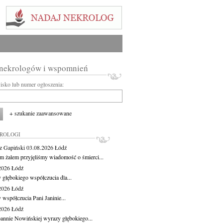
 nekrologów i wspomnień
wisko lub numer ogłoszenia:
+ szukanie zaawansowane
KROLOGI
z Gapiński
03.08.2026
Łódź
m żalem przyjęliśmy wiadomość o śmierci...
.2026
Łódź
 głębokiego współczucia dla...
.2026
Łódź
 współczucia Pani Janinie...
.2026
Łódź
oannie Nowińskiej wyrazy głębokiego...