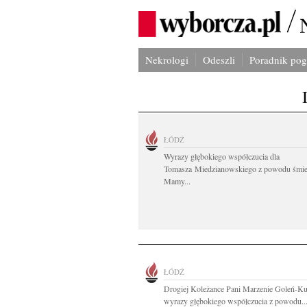
Nekrologi
Odeszli
Poradnik po
ŁÓDŹ
Wyrazy głębokiego współczucia dla
Tomasza Miedzianowskiego z powodu śmie
Mamy...
ŁÓDŹ
Drogiej Koleżance Pani Marzenie Goleń-Ku
wyrazy głębokiego współczucia z powodu..