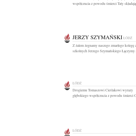
współczucia z powodu śmierci Taty składają.
JERZY SZYMAŃSKI
ŁÓDŹ
Z żalem żegnamy naszego zmarłego kolegę z
szkolnych Jerzego Szymańskiego Łączymy s
ŁÓDŹ
Drogiemu Tomaszowi Cieślakowi wyrazy
głębokiego współczucia z powodu śmierci O
ŁÓDŹ