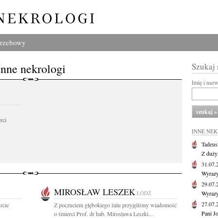
grzebowy
Inne nekrologi
Szukaj
Imię i naz
rci
INNE NE
Tadeus
Z duży
31.07
Wyrazy
29.07
MIROSŁAW LESZEK
ŁÓDŹ
Wyrazy
27.07
rcie
Z poczuciem głębokiego żalu przyjęliśmy wiadomość
Pani J
.
o śmierci Prof. dr hab. Mirosława Leszki...