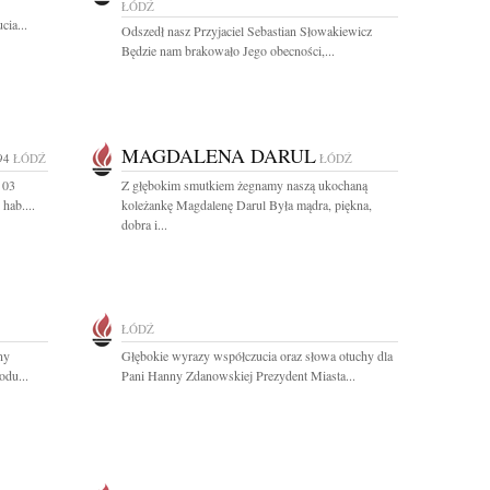
ŁÓDŹ
ia...
Odszedł nasz Przyjaciel Sebastian Słowakiewicz
Będzie nam brakowało Jego obecności,...
MAGDALENA DARUL
94
ŁÓDŹ
ŁÓDŹ
 03
Z głębokim smutkiem żegnamy naszą ukochaną
hab....
koleżankę Magdalenę Darul Była mądra, piękna,
dobra i...
ŁÓDŹ
ny
Głębokie wyrazy współczucia oraz słowa otuchy dla
odu...
Pani Hanny Zdanowskiej Prezydent Miasta...