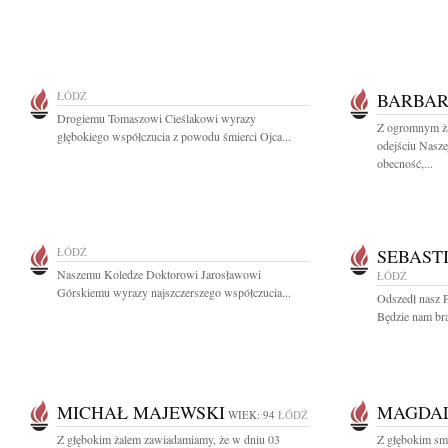
ŁÓDŹ
BARBAR
Drogiemu Tomaszowi Cieślakowi wyrazy
Z ogromnym ża
głębokiego współczucia z powodu śmierci Ojca...
odejściu Nasze
obecność,...
ŁÓDŹ
SEBAST
Naszemu Koledze Doktorowi Jarosławowi
ŁÓDŹ
Górskiemu wyrazy najszczerszego współczucia...
Odszedł nasz P
Będzie nam bra
MICHAŁ MAJEWSKI
MAGDA
WIEK: 94
ŁÓDŹ
Z głębokim żalem zawiadamiamy, że w dniu 03
Z głębokim sm