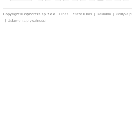
»
Copyright © Wyborcza sp. z o.o.
O nas
Staże u nas
Reklama
Polityka 
Ustawienia prywatności