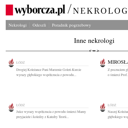
Nekrologi
Odeszli
Poradnik pogrzebowy
Inne nekrologi
MIROSŁ
ŁÓDŹ
Drogiej Koleżance Pani Marzenie Goleń-Kurcie
Z poczuciem g
wyrazy głębokiego współczucia z powodu...
o śmierci Prof.
ŁÓDŹ
ŁÓDŹ
Julce wyrazy współczucia z powodu śmierci Mamy
Naszej Koleża
przyjaciele i koledzy z Katedry Teorii...
głębokiego wsp