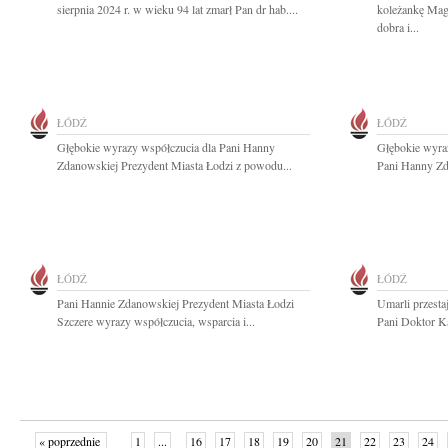
sierpnia 2024 r. w wieku 94 lat zmarł Pan dr hab....
koleżankę Mag
dobra i...
ŁÓDŹ
ŁÓDŹ
Głębokie wyrazy współczucia dla Pani Hanny
Głębokie wyraz
Zdanowskiej Prezydent Miasta Łodzi z powodu...
Pani Hanny Zd
ŁÓDŹ
ŁÓDŹ
Pani Hannie Zdanowskiej Prezydent Miasta Łodzi
Umarli przestaj
Szczere wyrazy współczucia, wsparcia i...
Pani Doktor Ka
« poprzednie
1
...
16
17
18
19
20
21
22
23
24