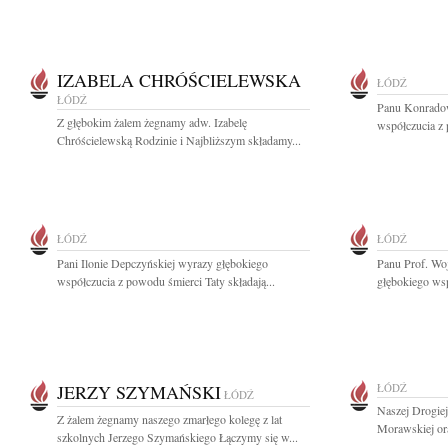
IZABELA CHRÓŚCIELEWSKA
ŁÓDŹ
ŁÓDŹ
Panu Konradow
Z głębokim żalem żegnamy adw. Izabelę
współczucia z 
Chróścielewską Rodzinie i Najbliższym składamy...
ŁÓDŹ
ŁÓDŹ
Pani Ilonie Depczyńskiej wyrazy głębokiego
Panu Prof. Wo
współczucia z powodu śmierci Taty składają...
głębokiego wsp
JERZY SZYMAŃSKI
ŁÓDŹ
ŁÓDŹ
Naszej Drogiej
Z żalem żegnamy naszego zmarłego kolegę z lat
Morawskiej ora
szkolnych Jerzego Szymańskiego Łączymy się w...