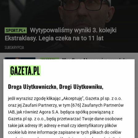
Wytypowaliśmy wyniki 3. kolejki
Ekstraklasy. Legia czeka na to 11 lat
SUBSKRYPCJA
Wpadka z Abramowicz wywołała
szum. U Świątek wydarzyło się coś
ważniejszego
SUBSKRYPCJA
Droga Użytkowniczko, Drogi Użytkowniku,
Koledzy z branży nie mieli litości dla Kłeczka.
jeśli wyrazisz zgodę klikając „Akceptuję”, Gazeta.pl sp. z o.o.
"Odpiął wrotki"
oraz jej Zaufani Partnerzy, w tym [
676
] Zaufanych Partnerów
IAB, jak również Agora S.A. będąca spółką powiązaną z
Gazeta.pl sp. z o.o., będą przetwarzać Twoje dane osobowe
takie jak adresy IP, adresy e-mail czy identyfikatory plików
Były szef PIP szuka pracy. Prosi
cookie lub inne informacje zapisane w tych plikach do celów
o radę. "Jakiej domagać się pensji?"