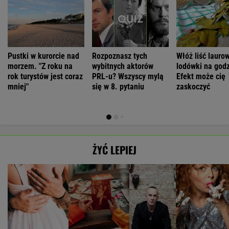
Pustki w kurorcie nad
Rozpoznasz tych
Włóż liść lauro
morzem. "Z roku na
wybitnych aktorów
lodówki na godz
rok turystów jest coraz
PRL-u? Wszyscy mylą
Efekt może cię
mniej"
się w 8. pytaniu
zaskoczyć
ŻYĆ LEPIEJ