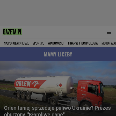
NAJPOPULARNIEJSZE
SPORT.PL
WIADOMOŚCI
FINANSE I TECHNOLOGIA
MOTORYZA
MAMY LICZBY
Orlen taniej sprzedaje paliwo Ukrainie? Prezes
oburzony. "Kłamliwe dane"