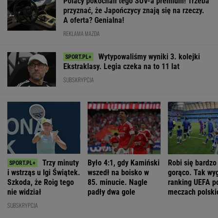
Polacy pokochali tego SUV-a premium! Trzeba
przyznać, że Japończycy znają się na rzeczy.
A oferta? Genialna!
REKLAMA MAZDA
Wytypowaliśmy wyniki 3. kolejki
Ekstraklasy. Legia czeka na to 11 lat
SUBSKRYPCJA
Trzy minuty
Było 4:1, gdy Kamiński
Robi się bardzo
i wstrząs u Igi Świątek.
wszedł na boisko w
gorąco. Tak wy
Szkoda, że Roig tego
85. minucie. Nagle
ranking UEFA p
nie widział
padły dwa gole
meczach polski
drużyn
SUBSKRYPCJA