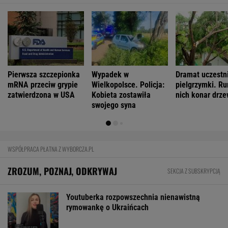
Pierwsza szczepionka
Wypadek w
Dramat uczestn
mRNA przeciw grypie
Wielkopolsce. Policja:
pielgrzymki. Ru
zatwierdzona w USA
Kobieta zostawiła
nich konar drz
swojego syna
WSPÓŁPRACA PŁATNA Z WYBORCZA.PL
ZROZUM, POZNAJ, ODKRYWAJ
SEKCJA Z SUBSKRYPCJĄ
Youtuberka rozpowszechnia nienawistną
rymowankę o Ukraińcach