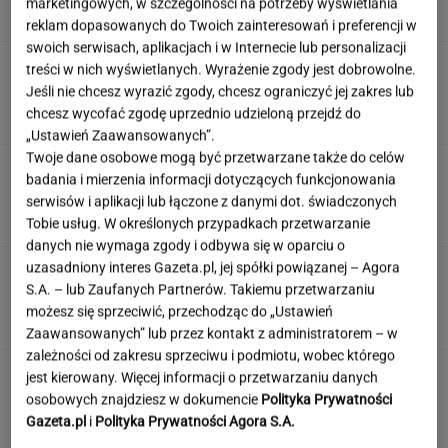
marketingowych, w szczególności na potrzeby wyświetlania
SUBSKRYPCJA
reklam dopasowanych do Twoich zainteresowań i preferencji w
swoich serwisach, aplikacjach i w Internecie lub personalizacji
Pijany Polak prowadził traktor po autostradzie
treści w nich wyświetlanych. Wyrażenie zgody jest dobrowolne.
w Niemczech
Jeśli nie chcesz wyrazić zgody, chcesz ograniczyć jej zakres lub
chcesz wycofać zgodę uprzednio udzieloną przejdź do
„Ustawień Zaawansowanych”.
Twoje dane osobowe mogą być przetwarzane także do celów
Duda ułaskawił Wąsika i
badania i mierzenia informacji dotyczących funkcjonowania
Kamińskiego, jego nie. "Skazał mnie Pan na
serwisów i aplikacji lub łączone z danymi dot. świadczonych
karę śmierci"
Tobie usług. W określonych przypadkach przetwarzanie
danych nie wymaga zgody i odbywa się w oparciu o
uzasadniony interes Gazeta.pl, jej spółki powiązanej – Agora
100 proc. obłożenia w samolotach. Wakacyjny
S.A. – lub Zaufanych Partnerów. Takiemu przetwarzaniu
kierunek jest hitem
możesz się sprzeciwić, przechodząc do „Ustawień
Zaawansowanych” lub przez kontakt z administratorem – w
zależności od zakresu sprzeciwu i podmiotu, wobec którego
jest kierowany. Więcej informacji o przetwarzaniu danych
osobowych znajdziesz w dokumencie
Polityka Prywatności
Gazeta.pl
i
Polityka Prywatności Agora S.A.