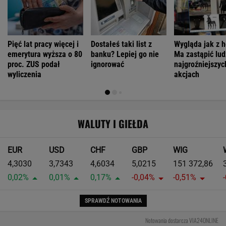
Pięć lat pracy więcej i
Dostałeś taki list z
Wygląda jak z h
emerytura wyższa o 80
banku? Lepiej go nie
Ma zastąpić lud
proc. ZUS podał
ignorować
najgroźniejszyc
wyliczenia
akcjach
WALUTY I GIEŁDA
EUR
USD
CHF
GBP
WIG
4,3030
3,7343
4,6034
5,0215
151 372,86
0,02%
0,01%
0,17%
-0,04%
-0,51%
SPRAWDŹ NOTOWANIA
Notowania dostarcza VIA24ONLINE