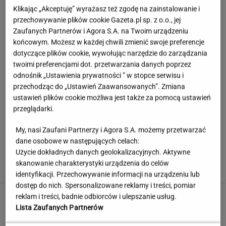
Klikając „Akceptuję” wyrażasz też zgodę na zainstalowanie i
przechowywanie plików cookie Gazeta.pl sp. z o.o., jej
Zaufanych Partnerów i Agora S.A. na Twoim urządzeniu
końcowym. Możesz w każdej chwili zmienić swoje preferencje
dotyczące plików cookie, wywołując narzędzie do zarządzania
twoimi preferencjami dot. przetwarzania danych poprzez
odnośnik „Ustawienia prywatności ” w stopce serwisu i
przechodząc do „Ustawień Zaawansowanych”. Zmiana
ustawień plików cookie możliwa jest także za pomocą ustawień
przeglądarki.
My, nasi Zaufani Partnerzy i Agora S.A. możemy przetwarzać
dane osobowe w następujących celach:
Księżniczka musi iść do wojska. Tyle czasu
Użycie dokładnych danych geolokalizacyjnych. Aktywne
spędzi w armii
skanowanie charakterystyki urządzenia do celów
identyfikacji. Przechowywanie informacji na urządzeniu lub
dostęp do nich. Spersonalizowane reklamy i treści, pomiar
Urzędnicy pukają do domów. Chcą paragonów
reklam i treści, badnie odbiorców i ulepszanie usług.
Lista Zaufanych Partnerów
MATERIAŁ PROMOCYJNY