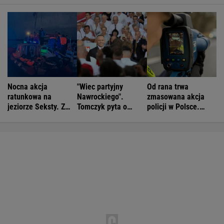
Nocna akcja
"Wiec partyjny
Od rana trwa
ratunkowa na
Nawrockiego".
zmasowana akcja
jeziorze Seksty. Z
Tomczyk pyta o
policji w Polsce.
wody wyciągnięto
koszty
Operacja "Speed
ponad 30 osób
Marathon"