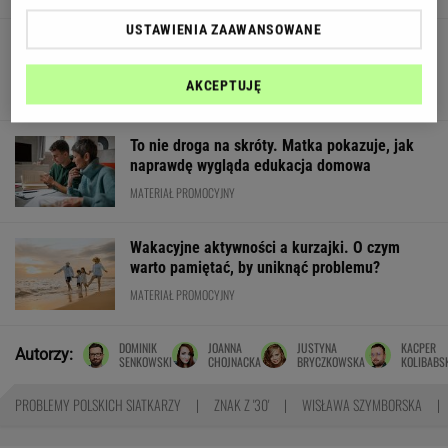
USTAWIENIA ZAAWANSOWANE
My podajemy dwa nazwiska, ty dopasowujesz
trzecie. Co łączy te osoby?
AKCEPTUJĘ
To nie droga na skróty. Matka pokazuje, jak
naprawdę wygląda edukacja domowa
MATERIAŁ PROMOCYJNY
Wakacyjne aktywności a kurzajki. O czym
warto pamiętać, by uniknąć problemu?
MATERIAŁ PROMOCYJNY
DOMINIK
JOANNA
JUSTYNA
KACPER
Autorzy:
SENKOWSKI
CHOJNACKA
BRYCZKOWSKA
KOLIBABS
PROBLEMY POLSKICH SIATKARZY
ZNAK Z '30'
WISŁAWA SZYMBORSKA