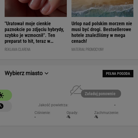
"Uratował moje cienkie
Urlop nad polskim morzem nie
paznokcie po zdjęciu hybrydy,
musi być drogi. Bestsellerowe
szybko je wzmocnił". Ten
hotele znaleźliśmy w mega
preparat to hit, teraz w
cenach!
świetnej cenie
REKLAMA CLARENA
MATERIAŁ PROMOCYJNY
Wybierz miasto
PEŁNA POGODA
Załaduj ponownie
Jakość powietrza:
-
Ciśnienie:
Opady:
Zachmurzenie:
-
-%
-%