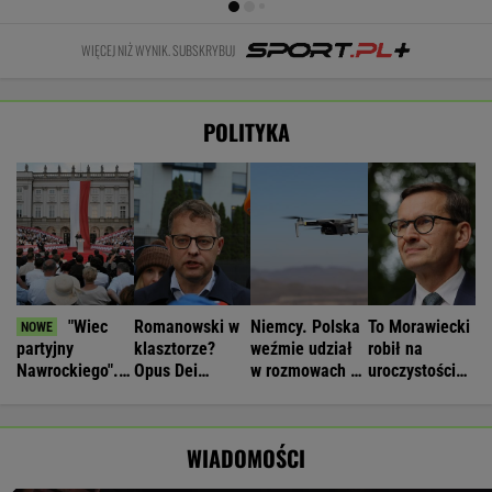
WIĘCEJ NIŻ WYNIK. SUBSKRYBUJ
POLITYKA
"Wiec
Romanowski w
Niemcy. Polska
To Morawiecki
partyjny
klasztorze?
weźmie udział
robił na
Nawrockiego".
Opus Dei
w rozmowach o
uroczystości
Tomczyk pyta o
reaguje na
zagrożeniach
Nawrockiego.
koszty
słowa Bodnara
Jest nagranie.
"Skandal"
WIADOMOŚCI