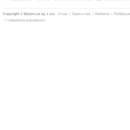
»
Copyright © Wyborcza sp. z o.o.
O nas
Staże u nas
Reklama
Polityka 
Ustawienia prywatności