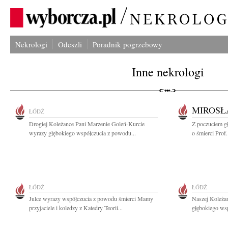
Nekrologi
Odeszli
Poradnik pogrzebowy
Inne nekrologi
MIROSŁ
ŁÓDŹ
Drogiej Koleżance Pani Marzenie Goleń-Kurcie
Z poczuciem g
wyrazy głębokiego współczucia z powodu...
o śmierci Prof.
ŁÓDŹ
ŁÓDŹ
Julce wyrazy współczucia z powodu śmierci Mamy
Naszej Koleża
przyjaciele i koledzy z Katedry Teorii...
głębokiego wsp