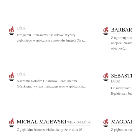
ŁÓDŹ
BARBAR
Drogiemu Tomaszowi Cieślakowi wyrazy
Z ogromnym ża
głębokiego współczucia z powodu śmierci Ojca...
odejściu Nasze
obecność,...
ŁÓDŹ
SEBAST
Naszemu Koledze Doktorowi Jarosławowi
ŁÓDŹ
Górskiemu wyrazy najszczerszego współczucia...
Odszedł nasz P
Będzie nam bra
MICHAŁ MAJEWSKI
MAGDA
WIEK: 94
ŁÓDŹ
Z głębokim żalem zawiadamiamy, że w dniu 03
Z głębokim sm