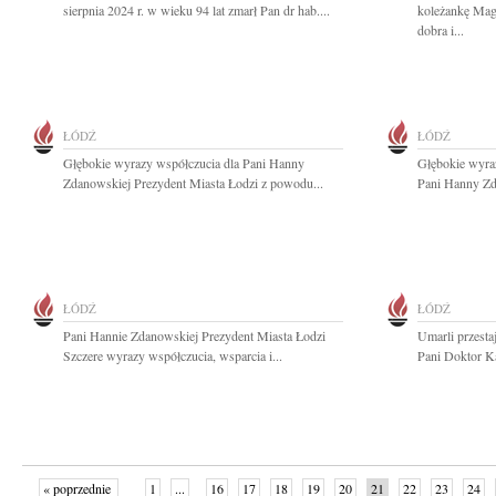
sierpnia 2024 r. w wieku 94 lat zmarł Pan dr hab....
koleżankę Mag
dobra i...
ŁÓDŹ
ŁÓDŹ
Głębokie wyrazy współczucia dla Pani Hanny
Głębokie wyraz
Zdanowskiej Prezydent Miasta Łodzi z powodu...
Pani Hanny Zd
ŁÓDŹ
ŁÓDŹ
Pani Hannie Zdanowskiej Prezydent Miasta Łodzi
Umarli przestaj
Szczere wyrazy współczucia, wsparcia i...
Pani Doktor Ka
« poprzednie
1
...
16
17
18
19
20
21
22
23
24