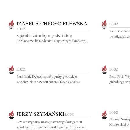
IZABELA CHRÓŚCIELEWSKA
ŁÓDŹ
ŁÓDŹ
Panu Konradow
Z głębokim żalem żegnamy adw. Izabelę
współczucia z 
Chróścielewską Rodzinie i Najbliższym składamy...
ŁÓDŹ
ŁÓDŹ
Pani Ilonie Depczyńskiej wyrazy głębokiego
Panu Prof. Wo
współczucia z powodu śmierci Taty składają...
głębokiego wsp
JERZY SZYMAŃSKI
ŁÓDŹ
ŁÓDŹ
Naszej Drogiej
Z żalem żegnamy naszego zmarłego kolegę z lat
Morawskiej ora
szkolnych Jerzego Szymańskiego Łączymy się w...