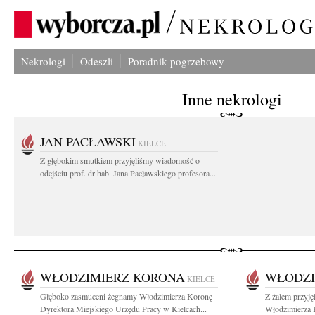
Nekrologi
Odeszli
Poradnik pogrzebowy
Inne nekrologi
JAN PACŁAWSKI
KIELCE
Z głębokim smutkiem przyjęliśmy wiadomość o
odejściu prof. dr hab. Jana Pacławskiego profesora...
WŁODZIMIERZ KORONA
WŁODZI
KIELCE
Głęboko zasmuceni żegnamy Włodzimierza Koronę
Z żalem przyj
Dyrektora Miejskiego Urzędu Pracy w Kielcach...
Włodzimierza 