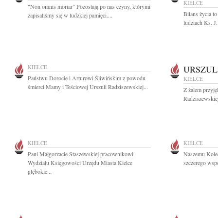
KIELCE
"Non omnis moriar" Pozostają po nas czyny, którymi
Bilans życia to
zapisaliśmy się w ludzkiej pamięci....
ludziach Ks. J
KIELCE
URSZUL
Państwu Dorocie i Arturowi Śliwińskim z powodu
KIELCE
śmierci Mamy i Teściowej Urszuli Radziszewskiej...
Z żalem przyję
Radziszewskiej 
KIELCE
KIELCE
Pani Małgorzacie Staszewskiej pracownikowi
Naszemu Koled
Wydziału Księgowości Urzędu Miasta Kielce
szczerego wspó
głębokie...