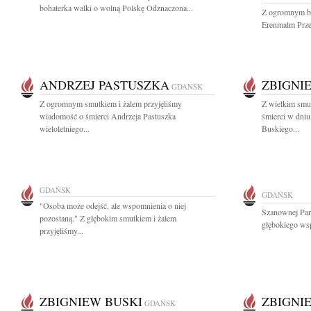
bohaterka walki o wolną Polskę Odznaczona...
Z ogromnym b
Erenmalm Przed
ANDRZEJ PASTUSZKA
ZBIGNI
GDAŃSK
Z ogromnym smutkiem i żalem przyjęliśmy
Z wielkim smu
wiadomość o śmierci Andrzeja Pastuszka
śmierci w dni
wieloletniego...
Buskiego...
GDAŃSK
GDAŃSK
"Osoba może odejść, ale wspomnienia o niej
Szanownej Pan
pozostaną." Z głębokim smutkiem i żalem
głębokiego wsp
przyjęliśmy...
ZBIGNIEW BUSKI
ZBIGNI
GDAŃSK