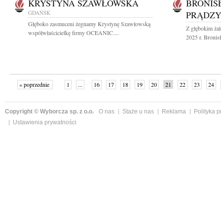
KRYSTYNA SZAWŁOWSKA
BRONIS
GDAŃSK
PRĄDZY
Głęboko zasmuceni żegnamy Krystynę Szawłowską
Z głębokim ża
współwłaścicielkę firmy OCEANIC....
2025 r. Bronis
« poprzednie
1
...
16
17
18
19
20
21
22
23
24
»
Copyright © Wyborcza sp. z o.o.
O nas
Staże u nas
Reklama
Polityka 
Ustawienia prywatności