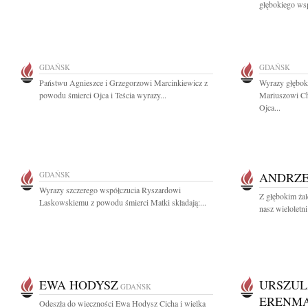
głębokiego wsp
GDAŃSK
GDAŃSK
Państwu Agnieszce i Grzegorzowi Marcinkiewicz z
Wyrazy głębok
powodu śmierci Ojca i Teścia wyrazy...
Mariuszowi Ch
Ojca...
GDAŃSK
ANDRZE
Wyrazy szczerego współczucia Ryszardowi
Z głębokim żal
Laskowskiemu z powodu śmierci Matki składają:...
nasz wieloletn
EWA HODYSZ
URSZUL
GDAŃSK
ERENM
Odeszła do wieczności Ewa Hodysz Cicha i wielka