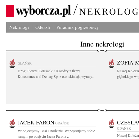
Nekrologi
Odeszli
Poradnik pogrzebowy
Inne nekrologi
ZOFIA 
GDAŃSK
Drogi Piotrze Koleżanki i Koledzy z firmy
Naszej Koleża
Konecranes and Demag Sp. z o.o. składają wyrazy...
głębokiego wspó
JACEK FARON
CZESŁ
GDAŃSK
GDAŃSK
Współczujemy Basi i Rodzinie. Współczujemy sobie
Naszej Koleża
samym po odejściu Jacka Farona z...