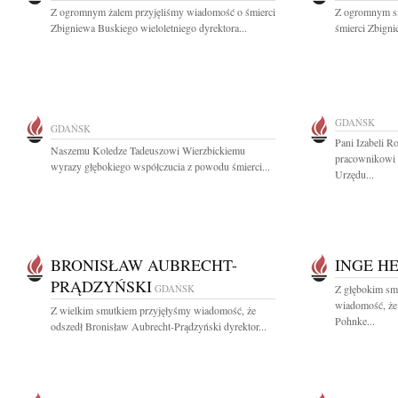
Z ogromnym żalem przyjęliśmy wiadomość o śmierci
Z ogromnym s
Zbigniewa Buskiego wieloletniego dyrektora...
śmierci Zbigni
GDAŃSK
GDAŃSK
Pani Izabeli 
Naszemu Koledze Tadeuszowi Wierzbickiemu
pracownikowi W
wyrazy głębokiego współczucia z powodu śmierci...
Urzędu...
BRONISŁAW AUBRECHT-
INGE H
PRĄDZYŃSKI
GDAŃSK
Z głębokim smu
wiadomość, że 
Z wielkim smutkiem przyjęłyśmy wiadomość, że
Pohnke...
odszedł Bronisław Aubrecht-Prądzyński dyrektor...