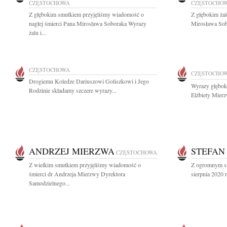
CZĘSTOCHOWA
CZĘSTOCHO
Z głębokim smutkiem przyjęliśmy wiadomość o
Z głębokim ża
nagłej śmierci Pana Mirosława Soboraka Wyrazy
Mirosława Sobo
żalu i...
CZĘSTOCHOWA
CZĘSTOCHO
Drogiemu Koledze Dariuszowi Goliszkowi i Jego
Wyrazy głębok
Rodzinie składamy szczere wyrazy...
Elżbiety Mierzw
ANDRZEJ MIERZWA
STEFAN
CZĘSTOCHOWA
Z wielkim smutkiem przyjęliśmy wiadomość o
Z ogromnym sm
śmierci dr Andrzeja Mierzwy Dyrektora
sierpnia 2020 
Samodzielnego...