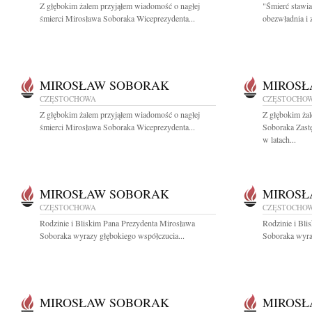
Z głębokim żalem przyjąłem wiadomość o nagłej
"Śmierć stawia
śmierci Mirosława Soboraka Wiceprezydenta...
obezwładnia i 
MIROSŁAW SOBORAK
MIROSŁ
CZĘSTOCHOWA
CZĘSTOCHO
Z głębokim żalem przyjąłem wiadomość o nagłej
Z głębokim ża
śmierci Mirosława Soboraka Wiceprezydenta...
Soboraka Zast
w latach...
MIROSŁAW SOBORAK
MIROSŁ
CZĘSTOCHOWA
CZĘSTOCHO
Rodzinie i Bliskim Pana Prezydenta Mirosława
Rodzinie i Bli
Soboraka wyrazy głębokiego współczucia...
Soboraka wyra
MIROSŁAW SOBORAK
MIROSŁ