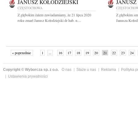
JANUSZ KOŁODZIEJSKI
JANUSZ
CZĘSTOCHOWA
CZĘSTOCHO
Z głębokim żalem zawiadamiamy, że 21 lipca 2020
Z głębokim smu
roku zmarł Janusz Kołodziejski dr hab. n....
Janusza Kołodz
« poprzednie
1
...
16
17
18
19
20
21
22
23
24
»
Copyright © Wyborcza sp. z o.o.
O nas
Staże u nas
Reklama
Polityka 
Ustawienia prywatności