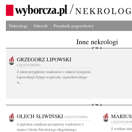
Nekrologi
Odeszli
Poradnik pogrzebowy
Inne nekrologi
GRZEGORZ LIPOWSKI
CZĘSTOCHOWA
Z żalem przyjęliśmy wiadomość o śmierci Grzegorza
Lipowskiego byłego wojewody częstochowskiego
w...
OLECH ŚLIWIŃSKI
MARIUS
CZĘSTOCHOWA
CZĘSTOCHO
Z głębokim smutkiem przyjęliśmy wiadomość o
Z wielkim żal
śmierci Olecha Śliwińskiego długoletniego