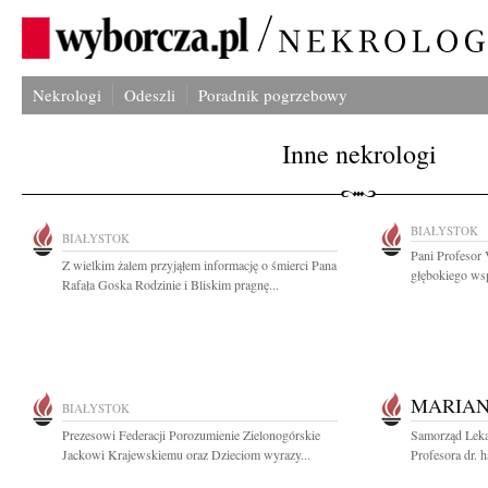
Nekrologi
Odeszli
Poradnik pogrzebowy
Inne nekrologi
BIAŁYSTOK
BIAŁYSTOK
Pani Profesor 
Z wielkim żalem przyjąłem informację o śmierci Pana
głębokiego wsp
Rafała Goska Rodzinie i Bliskim pragnę...
MARIA
BIAŁYSTOK
Prezesowi Federacji Porozumienie Zielonogórskie
Samorząd Lekar
Jackowi Krajewskiemu oraz Dzieciom wyrazy...
Profesora dr. 