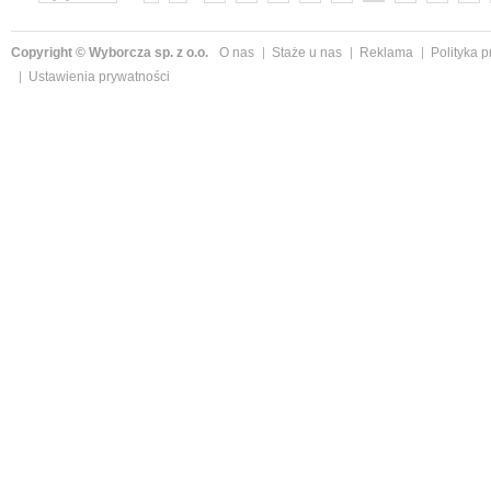
»
Copyright © Wyborcza sp. z o.o.
O nas
Staże u nas
Reklama
Polityka 
Ustawienia prywatności