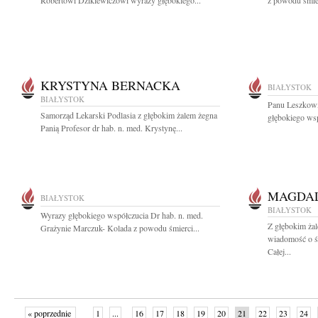
Robertowi Dzikiewiczowi wyrazy głębokiego...
z powodu śmie
KRYSTYNA BERNACKA
BIAŁYSTOK
BIAŁYSTOK
Panu Leszkow
Samorząd Lekarski Podlasia z głębokim żalem żegna
głębokiego wsp
Panią Profesor dr hab. n. med. Krystynę...
MAGDA
BIAŁYSTOK
BIAŁYSTOK
Wyrazy głębokiego współczucia Dr hab. n. med.
Z głębokim żal
Grażynie Marczuk- Kolada z powodu śmierci...
wiadomość o ś
Całej...
« poprzednie
1
...
16
17
18
19
20
21
22
23
24