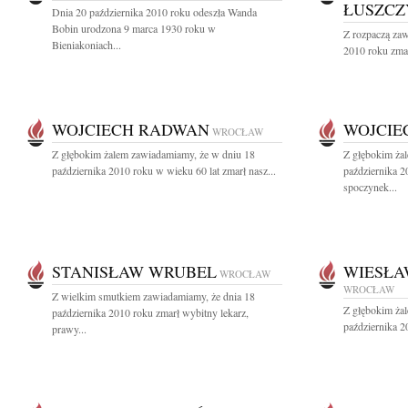
ŁUSZCZ
Dnia 20 października 2010 roku odeszła Wanda
Bobin urodzona 9 marca 1930 roku w
Z rozpaczą zaw
Bieniakoniach...
2010 roku zmar
WOJCIECH RADWAN
WOJCIE
WROCŁAW
Z głębokim żalem zawiadamiamy, że w dniu 18
Z głębokim ża
października 2010 roku w wieku 60 lat zmarł nasz...
października 2
spoczynek...
STANISŁAW WRUBEL
WIESŁA
WROCŁAW
WROCŁAW
Z wielkim smutkiem zawiadamiamy, że dnia 18
Z głębokim ża
października 2010 roku zmarł wybitny lekarz,
października 20
prawy...