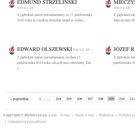
EDMUND STRZELIŃSKI
MIECZY
WROCŁAW
WROCŁAW
Z głębokim żalem zawiadamiamy, że 17 października
Z głębokim żal
2010 roku po ciężkiej chorobie zmarł w wieku...
Mieczysław Hab
EDWARD OLSZEWSKI
JÓZEF 
WROCŁAW
Z głębokim żalem zawiadamiamy, że dnia 12
Z głębokim ża
października 2010 roku odszedł nasz ukochany Tata
października 2
i...
« poprzednie
1
...
204
205
206
207
208
209
210
211
następne »
Copyright © Wyborcza sp. z o.o.
O nas
Staże u nas
Reklama
Polityka 
Ustawienia prywatności