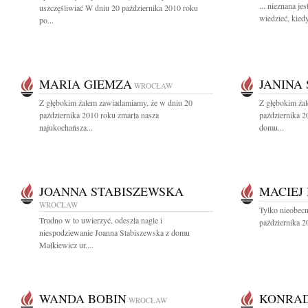
... nieznana je
uszczęśliwiać W dniu 20 października 2010 roku
wiedzieć, kied
po...
MARIA GIEMZA
JANINA
WROCŁAW
Z głębokim żalem zawiadamiamy, że w dniu 20
Z głębokim ża
października 2010 roku zmarła nasza
października 2
najukochańsza...
domu...
JOANNA STABISZEWSKA
MACIEJ
WROCŁAW
Tylko nieobecn
Trudno w to uwierzyć, odeszła nagle i
października 20
niespodziewanie Joanna Stabiszewska z domu
Małkiewicz ur....
WANDA BOBIN
KONRAD
WROCŁAW