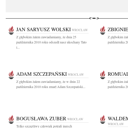
JAN SARYUSZ WOLSKI
ZBIGNI
WROCŁAW
Z głębokim żalem zawiadamiamy, że dnia 25
Z głębokim ża
października 2010 roku odszedł nasz ukochany Tato
października 2
i...
ADAM SZCZEPAŃSKI
ROMUA
WROCŁAW
Z głębokim żalem zawiadamiamy, że w dniu 22
Z głębokim ża
października 2010 roku zmarł Adam Szczepański...
października 2
BOGUSŁAWA ZUBER
WALDE
WROCŁAW
WROCŁAW
Tylko szczęśliwy człowiek potrafi innych