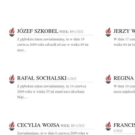
JÓZEF SZKOBEL
JERZY 
WIEK: 89
ŁÓDŹ
Z głębokim żalem zawiadamiamy, że w dniu 19
W dniu 17 cze
czerwca 2009 roku odszedł od nas w wieku 89 lat
wieku 84 lat J
nasz...
RAFAŁ SOCHALSKI
REGINA
ŁÓDŹ
Z głębokim żalem zawiadamiamy, że 14 czerwca
W dniu 10 cze
2009 roku w wieku 55 lat zmarł nasz ukochany
nasza najukoch
Mąż,...
CECYLIA WOJSA
FRANCI
WIEK: 85
ŁÓDŹ
ŁÓDŹ
Zawiadamiamy, że w dniu 6 czerwca 2009 roku w