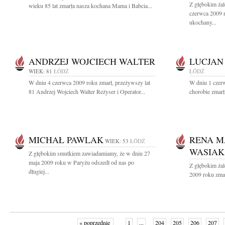
Z głębokim ża
wieku 85 lat zmarła nasza kochana Mama i Babcia...
czerwca 2009 r
ukochany...
ANDRZEJ WOJCIECH WALTER
LUCJAN
WIEK: 81
ŁÓDŹ
ŁÓDŹ
W dniu 4 czerwca 2009 roku zmarł, przeżywszy lat
W dniu 1 czerw
81 Andrzej Wojciech Walter Reżyser i Operator...
chorobie zmarł
MICHAŁ PAWLAK
RENA M
WIEK: 53
ŁÓDŹ
WASIAK
Z głębokim smutkiem zawiadamiamy, że w dniu 27
maja 2009 roku w Paryżu odszedł od nas po
Z głębokim ża
długiej...
2009 roku zmar
« poprzednie
1
...
204
205
206
207