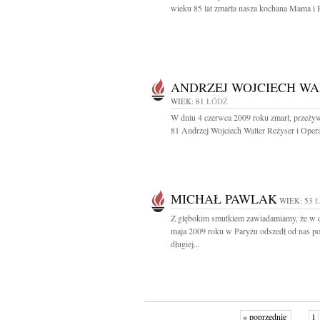
wieku 85 lat zmarła nasza kochana Mama i B
ANDRZEJ WOJCIECH WA
WIEK: 81
ŁÓDŹ
W dniu 4 czerwca 2009 roku zmarł, przeżyw
81 Andrzej Wojciech Walter Reżyser i Operat
MICHAŁ PAWLAK
WIEK: 53
Z głębokim smutkiem zawiadamiamy, że w 
maja 2009 roku w Paryżu odszedł od nas p
długiej...
« poprzednie
1