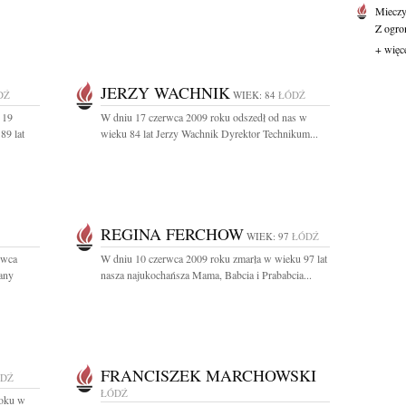
Mieczy
Z ogro
+ więc
JERZY WACHNIK
DŹ
WIEK: 84
ŁÓDŹ
 19
W dniu 17 czerwca 2009 roku odszedł od nas w
89 lat
wieku 84 lat Jerzy Wachnik Dyrektor Technikum...
REGINA FERCHOW
WIEK: 97
ŁÓDŹ
rwca
W dniu 10 czerwca 2009 roku zmarła w wieku 97 lat
any
nasza najukochańsza Mama, Babcia i Prababcia...
FRANCISZEK MARCHOWSKI
DŹ
ŁÓDŹ
roku w