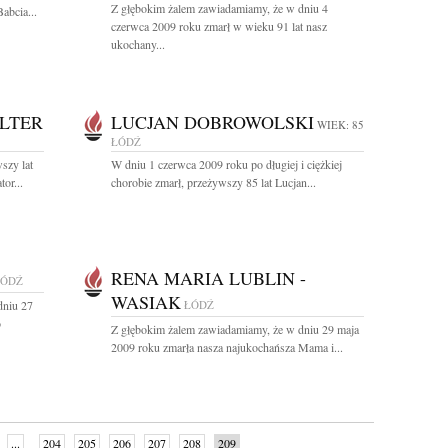
Z głębokim żalem zawiadamiamy, że w dniu 4
abcia...
czerwca 2009 roku zmarł w wieku 91 lat nasz
ukochany...
LTER
LUCJAN DOBROWOLSKI
WIEK: 85
ŁÓDŹ
szy lat
W dniu 1 czerwca 2009 roku po długiej i ciężkiej
or...
chorobie zmarł, przeżywszy 85 lat Lucjan...
RENA MARIA LUBLIN -
ŁÓDŹ
WASIAK
dniu 27
ŁÓDŹ
o
Z głębokim żalem zawiadamiamy, że w dniu 29 maja
2009 roku zmarła nasza najukochańsza Mama i...
...
204
205
206
207
208
209