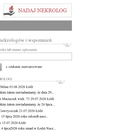
 nekrologów i wspomnień
wisko lub numer ogłoszenia:
+ szukanie zaawansowane
KROLOGI
 Milan
03.08.2026
Łódź
okim żalem zawiadamiamy, że dnia 29...
z Maciaszek
wiek: 73
29.07.2026
Łódź
okim żalem zawiadamiamy, że 24 lipca...
Gawryszczak
21.07.2026
Łódź
15 lipca 2026 roku odszedł nasz...
k
15.07.2026
Łódź
 4 lipca2026 roku zmarł w Łodzi Nasz...