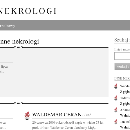
grzebowy
Inne nekrologi
Szukaj
Imię i naz
 lipca
...
INNE NE
Wanda
Z głęb
Tadeus
Z głęb
Adam 
WALDEMAR CERAN
ŁÓDŹ
W dniu 
Jan Re
rwca
20 czerwca 2009 roku odszedł nagle w wieku 73 lat
W dniu
an...
prof. dr hab. Waldemar Ceran ukochany Mąż,...