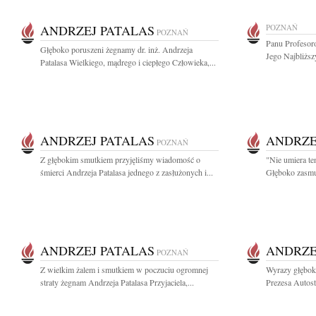
ANDRZEJ PATALAS
POZNAŃ
POZNAŃ
Panu Profesor
Głęboko poruszeni żegnamy dr. inż. Andrzeja
Jego Najbliższ
Patalasa Wielkiego, mądrego i ciepłego Człowieka,...
ANDRZEJ PATALAS
ANDRZE
POZNAŃ
Z głębokim smutkiem przyjęliśmy wiadomość o
"Nie umiera te
śmierci Andrzeja Patalasa jednego z zasłużonych i...
Głęboko zasmu
ANDRZEJ PATALAS
ANDRZE
POZNAŃ
Z wielkim żalem i smutkiem w poczuciu ogromnej
Wyrazy głębok
straty żegnam Andrzeja Patalasa Przyjaciela,...
Prezesa Autost