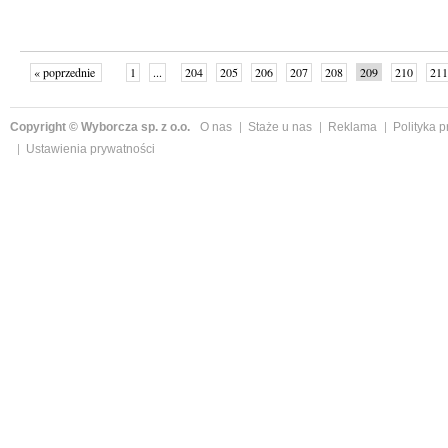
« poprzednie
1
...
204
205
206
207
208
209
210
211
następne »
Copyright © Wyborcza sp. z o.o.
O nas
Staże u nas
Reklama
Polityka 
Ustawienia prywatności