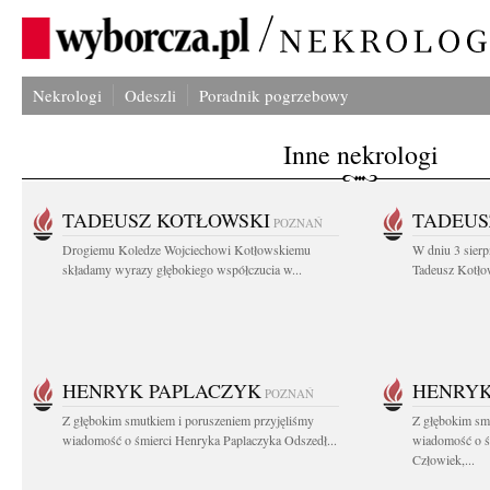
Nekrologi
Odeszli
Poradnik pogrzebowy
Inne nekrologi
TADEUSZ KOTŁOWSKI
TADEUS
POZNAŃ
Drogiemu Koledze Wojciechowi Kotłowskiemu
W dniu 3 sierp
składamy wyrazy głębokiego współczucia w...
Tadeusz Kotłow
HENRYK PAPLACZYK
HENRYK
POZNAŃ
Z głębokim smutkiem i poruszeniem przyjęliśmy
Z głębokim smu
wiadomość o śmierci Henryka Paplaczyka Odszedł...
wiadomość o ś
Człowiek,...