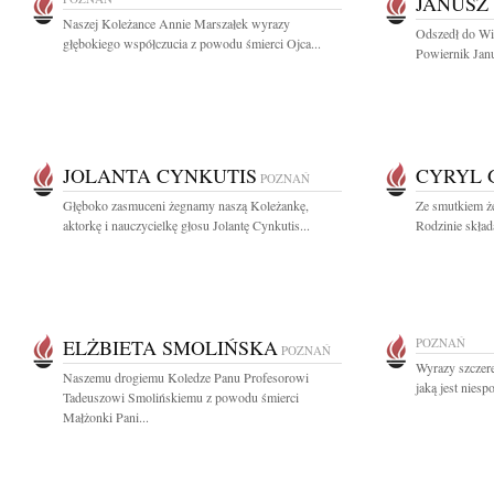
JANUSZ
Naszej Koleżance Annie Marszałek wyrazy
Odszedł do Wie
głębokiego współczucia z powodu śmierci Ojca...
Powiernik Janu
JOLANTA CYNKUTIS
CYRYL 
POZNAŃ
Głęboko zasmuceni żegnamy naszą Koleżankę,
Ze smutkiem ż
aktorkę i nauczycielkę głosu Jolantę Cynkutis...
Rodzinie skład
ELŻBIETA SMOLIŃSKA
POZNAŃ
POZNAŃ
Wyrazy szczere
Naszemu drogiemu Koledze Panu Profesorowi
jaką jest niesp
Tadeuszowi Smolińskiemu z powodu śmierci
Małżonki Pani...