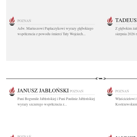
TADEUS
POZNAŃ
Adw. Mariuszowi Paplaczykowi wyrazy głębokiego
Z głębokim ża
współczucia z powodu śmierci Taty Wojciech...
sierpnia 2026 r
JANUSZ JABŁOŃSKI
POZNAŃ
POZNAŃ
Pani Bogumile Jabłońskiej i Pani Paulinie Jabłońskiej
Właścicielowi
wyrazy szczerego współczucia z...
Kostrzewskiem
POZNAŃ