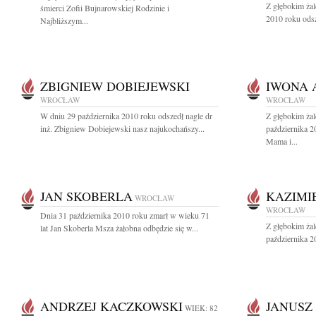
Z głębokim ża
śmierci Zofii Bujnarowskiej Rodzinie i
2010 roku odsz
Najbliższym...
ZBIGNIEW DOBIEJEWSKI
IWONA 
WROCŁAW
WROCŁAW
W dniu 29 października 2010 roku odszedł nagle dr
Z głębokim ża
inż. Zbigniew Dobiejewski nasz najukochańszy...
października 2
Mama i...
JAN SKOBERLA
KAZIMI
WROCŁAW
WROCŁAW
Dnia 31 października 2010 roku zmarł w wieku 71
Z głębokim ża
lat Jan Skoberla Msza żałobna odbędzie się w...
października 2
ANDRZEJ KACZKOWSKI
JANUSZ
WIEK: 82