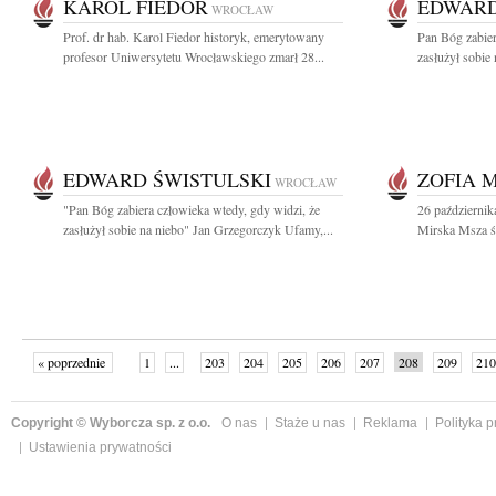
KAROL FIEDOR
EDWARD
WROCŁAW
Prof. dr hab. Karol Fiedor historyk, emerytowany
Pan Bóg zabier
profesor Uniwersytetu Wrocławskiego zmarł 28...
zasłużył sobie 
EDWARD ŚWISTULSKI
ZOFIA 
WROCŁAW
"Pan Bóg zabiera człowieka wtedy, gdy widzi, że
26 październik
zasłużył sobie na niebo" Jan Grzegorczyk Ufamy,...
Mirska Msza św
« poprzednie
1
...
203
204
205
206
207
208
209
210
następne »
Copyright © Wyborcza sp. z o.o.
O nas
Staże u nas
Reklama
Polityka 
Ustawienia prywatności