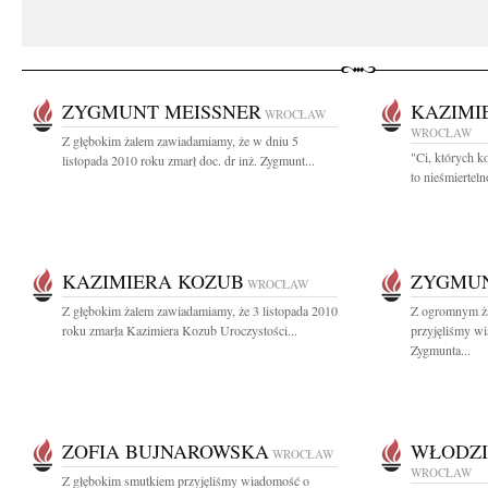
ZYGMUNT MEISSNER
KAZIMI
WROCŁAW
WROCŁAW
Z głębokim żalem zawiadamiamy, że w dniu 5
"Ci, których k
listopada 2010 roku zmarł doc. dr inż. Zygmunt...
to nieśmiertel
KAZIMIERA KOZUB
ZYGMUN
WROCŁAW
Z głębokim żalem zawiadamiamy, że 3 listopada 2010
Z ogromnym ża
roku zmarła Kazimiera Kozub Uroczystości...
przyjęliśmy w
Zygmunta...
ZOFIA BUJNAROWSKA
WŁODZI
WROCŁAW
WROCŁAW
Z głębokim smutkiem przyjęliśmy wiadomość o