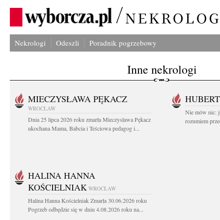
Nekrologi
Odeszli
Poradnik pogrzebowy
Inne nekrologi
MIECZYSŁAWA PĘKACZ
HUBERT
WROCŁAW
Nie mów nic: ju
Dnia 25 lipca 2026 roku zmarła Mieczysława Pękacz
rozumiem przed
ukochana Mama, Babcia i Teściowa pedagog i...
HALINA HANNA
KOŚCIELNIAK
WROCŁAW
Halina Hanna Kościelniak Zmarła 30.06.2026 roku
Pogrzeb odbędzie się w dniu 4.08.2026 roku na...