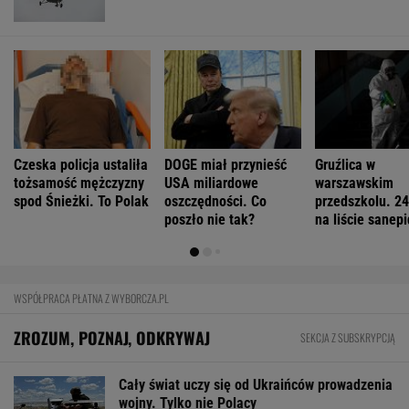
Czeska policja ustaliła
DOGE miał przynieść
Gruźlica w
tożsamość mężczyzny
USA miliardowe
warszawskim
spod Śnieżki. To Polak
oszczędności. Co
przedszkolu. 24
poszło nie tak?
na liście sanep
WSPÓŁPRACA PŁATNA Z WYBORCZA.PL
ZROZUM, POZNAJ, ODKRYWAJ
SEKCJA Z SUBSKRYPCJĄ
Cały świat uczy się od Ukraińców prowadzenia
wojny. Tylko nie Polacy