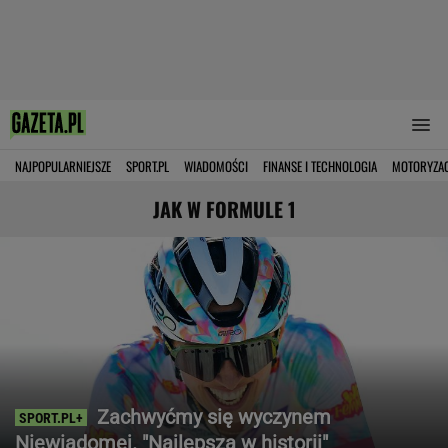
NAJPOPULARNIEJSZE
SPORT.PL
WIADOMOŚCI
FINANSE I TECHNOLOGIA
MOTORYZA
JAK W FORMULE 1
Zachwyćmy się wyczynem
Niewiadomej. "Najlepsza w historii"