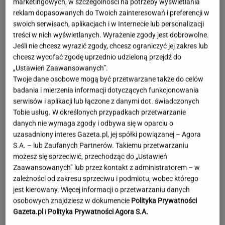
marketingowych, w szczególności na potrzeby wyświetlania
reklam dopasowanych do Twoich zainteresowań i preferencji w
swoich serwisach, aplikacjach i w Internecie lub personalizacji
treści w nich wyświetlanych. Wyrażenie zgody jest dobrowolne.
Jeśli nie chcesz wyrazić zgody, chcesz ograniczyć jej zakres lub
chcesz wycofać zgodę uprzednio udzieloną przejdź do
„Ustawień Zaawansowanych”.
Twoje dane osobowe mogą być przetwarzane także do celów
badania i mierzenia informacji dotyczących funkcjonowania
serwisów i aplikacji lub łączone z danymi dot. świadczonych
Tobie usług. W określonych przypadkach przetwarzanie
danych nie wymaga zgody i odbywa się w oparciu o
uzasadniony interes Gazeta.pl, jej spółki powiązanej – Agora
S.A. – lub Zaufanych Partnerów. Takiemu przetwarzaniu
możesz się sprzeciwić, przechodząc do „Ustawień
Zaawansowanych” lub przez kontakt z administratorem – w
zależności od zakresu sprzeciwu i podmiotu, wobec którego
jest kierowany. Więcej informacji o przetwarzaniu danych
Moby poruszony widokiem w Warszawie. Pod
osobowych znajdziesz w dokumencie
Polityka Prywatności
nagraniem tysiące reakcji
Gazeta.pl
i
Polityka Prywatności Agora S.A.