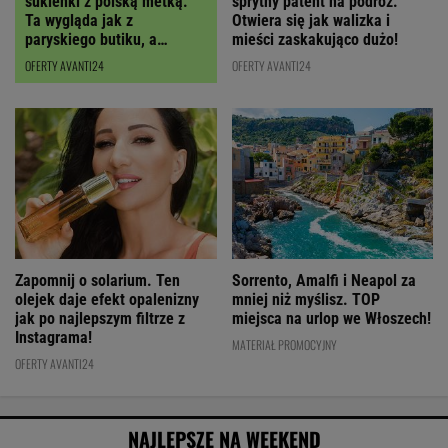
sukienki z polską metką.
sprytny patent na podróż.
Ta wygląda jak z
Otwiera się jak walizka i
paryskiego butiku, a
mieści zaskakująco dużo!
kupimy ją z RABATEM
OFERTY AVANTI24
OFERTY AVANTI24
Zapomnij o solarium. Ten
Sorrento, Amalfi i Neapol za
olejek daje efekt opalenizny
mniej niż myślisz. TOP
jak po najlepszym filtrze z
miejsca na urlop we Włoszech!
Instagrama!
MATERIAŁ PROMOCYJNY
OFERTY AVANTI24
NAJLEPSZE NA WEEKEND