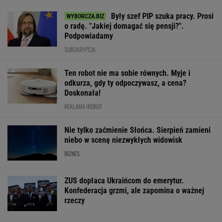
Były szef PIP szuka pracy. Prosi
o radę. "Jakiej domagać się pensji?".
Podpowiadamy
SUBSKRYPCJA
Ten robot nie ma sobie równych. Myje i
odkurza, gdy ty odpoczywasz, a cena?
Doskonała!
REKLAMA IROBOT
Nie tylko zaćmienie Słońca. Sierpień zamieni
niebo w scenę niezwykłych widowisk
BIZNES
ZUS dopłaca Ukraińcom do emerytur.
Konfederacja grzmi, ale zapomina o ważnej
rzeczy