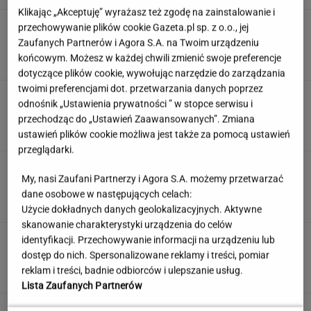
Klikając „Akceptuję” wyrażasz też zgodę na zainstalowanie i
Anastazja Kuś mistrzynią świata! Historyczny
przechowywanie plików cookie Gazeta.pl sp. z o.o., jej
występ, brawo!
Zaufanych Partnerów i Agora S.A. na Twoim urządzeniu
końcowym. Możesz w każdej chwili zmienić swoje preferencje
dotyczące plików cookie, wywołując narzędzie do zarządzania
twoimi preferencjami dot. przetwarzania danych poprzez
Quiz z ortografii dla prymusów. Sprawdź, czy
odnośnik „Ustawienia prywatności ” w stopce serwisu i
potrafisz zapisać te wyrazy
przechodząc do „Ustawień Zaawansowanych”. Zmiana
ustawień plików cookie możliwa jest także za pomocą ustawień
przeglądarki.
Jedno przekonanie może utrudniać życie
My, nasi Zaufani Partnerzy i Agora S.A. możemy przetwarzać
osobom z astygmatyzmem. Zwłaszcza latem
dane osobowe w następujących celach:
MATERIAŁ PROMOCYJNY
Użycie dokładnych danych geolokalizacyjnych. Aktywne
skanowanie charakterystyki urządzenia do celów
Uciekli z Warszawy do
identyfikacji. Przechowywanie informacji na urządzeniu lub
Łomianek. Dziś mówią o jednym: korkach
dostęp do nich. Spersonalizowane reklamy i treści, pomiar
reklam i treści, badnie odbiorców i ulepszanie usług.
SUBSKRYPCJA
Lista Zaufanych Partnerów
Wzięli pod lupę wielką reformę Muska. Gdzie