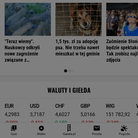
"Teraz wiemy".
1,5 tys. zł za adopcję
Zaćmienie Słoń
Naukowcy odkryli
psa. Nie trzeba nawet
będzie spektak
nowe zagrożenie
mieszkać w tej gminie
Tak zrobisz naj
związane z
zdjęcia
mikroplastikiem
WALUTY I GIEŁDA
EUR
USD
CHF
GBP
WIG
4,2983
3,7187
4,6027
5,0166
151 782,92
-0,09%
-0,41%
0,15%
-0,13%
-0,24%
Quiz
Wideo
Gazeta.pl
Poczta
Pogoda
SPRAWDŹ NOTOWANIA