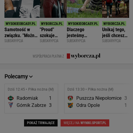
Samotność w
"Proud"
Dlaczego
Unikaj tego,
związku. "Można
szokuje
jesteśmy
jeśli chcesz
SUBSKRYPCJA
SUBSKRYPCJA
SUBSKRYPCJA
SUBSKRYPCJA
być kochaną i
odważnymi
permanentnie
znacznie
jednocześnie czuć
scenami.
zmęczeni? "Te
opóźnić
się samotną"
Rozmawiamy
same grzechy
starczą
WSPÓŁPRACA PŁATNA Z
z twórcami
główne"
demencję
scen
intymnych
Polecamy
Dziś 12:45 • Piłka nożna (M)
Dziś 13:30 • Piłka nożna (M)
Radomiak
1
Puszcza Niepołomice
3
Górnik Zabrze
3
Odra Opole
1
POKAŻ TRWAJĄCE
WIĘCEJ NA
WYNIKI.SPORT.PL