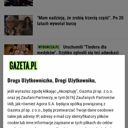
"Mam nadzieję, że zrobią trzecią część". Po 20
latach wywołał burzę
Uruchomili "Tindera dla
medyków". Szybko zgłosili się też adwokaci
SUBSKRYPCJA
To najdłuższe jezioro w Polsce. Ma aż 16 wysp
Droga Użytkowniczko, Drogi Użytkowniku,
jeśli wyrazisz zgodę klikając „Akceptuję”, Gazeta.pl sp. z o.o.
oraz jej Zaufani Partnerzy, w tym [
676
] Zaufanych Partnerów
IAB, jak również Agora S.A. będąca spółką powiązaną z
Gawryluk reaguje na krytykę po debacie u
Gazeta.pl sp. z o.o., będą przetwarzać Twoje dane osobowe
Nawrockiego. Co na to Polsat?
takie jak adresy IP, adresy e-mail czy identyfikatory plików
cookie lub inne informacje zapisane w tych plikach do celów