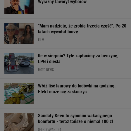
Wyraźny faworyt wyborów
"Mam nadzieję, że zrobią trzecią część". Po 20
latach wywołał burzę
FILM
Ile w sierpniu? Tyle zapłacimy za benzynę,
LPG i diesla
MOTO NEWS
Włóż liść laurowy do lodówki na godzinę.
Efekt może cię zaskoczyć
Sandały Keen to synonim wakacyjnego
komfortu - teraz tańsze o niemal 100 zł
OFERTY AVANTI24