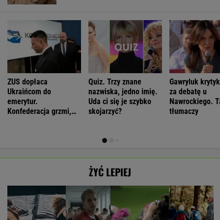
ZUS dopłaca
Quiz. Trzy znane
Gawryluk kryty
Ukraińcom do
nazwiska, jedno imię.
za debatę u
emerytur.
Uda ci się je szybko
Nawrockiego. T
Konfederacja grzmi,
skojarzyć?
tłumaczy
ale zapomina o ważnej
rzeczy
ŻYĆ LEPIEJ