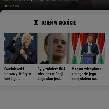
SUBSKRYPCJA
DZIEŃ W SKRÓCIE
Kwaśniewski
Były żołnierz USA
Magyar zdecydował,
pierwszy. Który w
więziony w Rosji.
kto będzie jego
rankingu
Jego stan jest
kandydatem na
prezydentów jest
krytyczny
prezydenta
Duda?