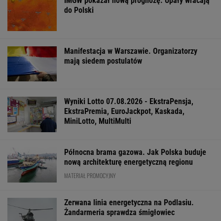
IMGW pokazał nową prognozę. Upały wracają
do Polski
Manifestacja w Warszawie. Organizatorzy
mają siedem postulatów
Wyniki Lotto 07.08.2026 - EkstraPensja,
EkstraPremia, EuroJackpot, Kaskada,
MiniLotto, MultiMulti
Północna brama gazowa. Jak Polska buduje
nową architekturę energetyczną regionu
MATERIAŁ PROMOCYJNY
Zerwana linia energetyczna na Podlasiu.
Żandarmeria sprawdza śmigłowiec