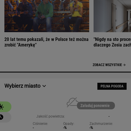
20 lat temu pokazali, że w Polsce też można
"Nigdy na sto proce
zrobić "Amerykę"
dlaczego Zosia zac
ZOBACZ WSZYSTKIE
Wybierz miasto
PEŁNA POGODA
Załaduj ponownie
Jakość powietrza:
-
Ciśnienie:
Opady:
Zachmurzenie:
-
-%
-%