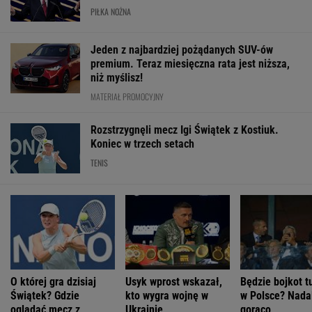
PIŁKA NOŻNA
Jeden z najbardziej pożądanych SUV-ów
premium. Teraz miesięczna rata jest niższa,
niż myślisz!
MATERIAŁ PROMOCYJNY
Rozstrzygnęli mecz Igi Świątek z Kostiuk.
Koniec w trzech setach
TENIS
O której gra dzisiaj
Usyk wprost wskazał,
Będzie bojkot t
Świątek? Gdzie
kto wygra wojnę w
w Polsce? Nadal
oglądać mecz z
Ukrainie
gorąco