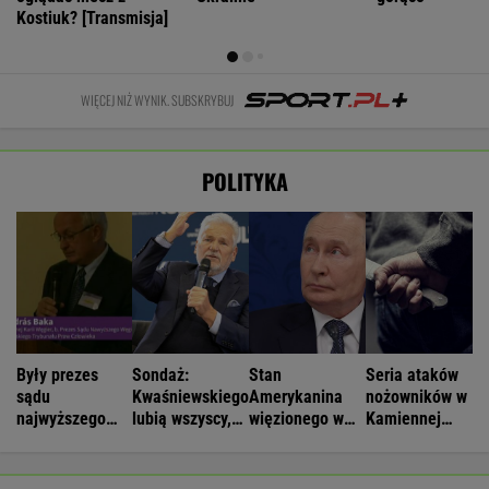
Kostiuk? [Transmisja]
WIĘCEJ NIŻ WYNIK. SUBSKRYBUJ
POLITYKA
Były prezes
Sondaż:
Stan
Seria ataków
sądu
Kwaśniewskiego
Amerykanina
nożowników w
najwyższego
lubią wszyscy,
więzionego w
Kamiennej
kandydatem
Dudę
Rosji jest
Górze. Nowe
Magyara na
praktycznie nikt
krytyczny
informacje
prezydenta