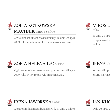
ZOFIA KOTKOWSKA-
MIROSŁ
MACHNIK
ŁÓDŹ
WIEK: 85
ŁÓDŹ
W dniu 28 lip
Z wielkim smutkiem zawiadamiamy, że dnia 29 lipca
Szygendowski 
2009 roku zmarła w wieku 85 lat nasza ukochana...
w dniu...
ZOFIA HELENA LAO
IRENA 
ŁÓDŹ
Z głębokim żalem zawiadamiamy, że w dniu 28 lipca
W dniu 28 lipc
2009 roku w 90. roku życia zmarła nasza...
zmarła mgr inż.
IRENA JAWORSKA
JAN KU
ŁÓDŹ
Z głębokim żalem zawiadamiamy, że w dniu 28 lipca
Dnia 26 lipca 