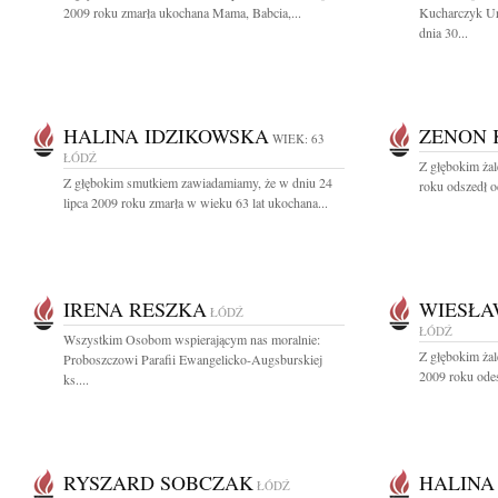
2009 roku zmarła ukochana Mama, Babcia,...
Kucharczyk Ur
dnia 30...
HALINA IDZIKOWSKA
ZENON 
WIEK: 63
ŁÓDŹ
Z głębokim ża
Z głębokim smutkiem zawiadamiamy, że w dniu 24
roku odszedł o
lipca 2009 roku zmarła w wieku 63 lat ukochana...
IRENA RESZKA
WIESŁA
ŁÓDŹ
ŁÓDŹ
Wszystkim Osobom wspierającym nas moralnie:
Z głębokim żal
Proboszczowi Parafii Ewangelicko-Augsburskiej
2009 roku odes
ks....
RYSZARD SOBCZAK
HALINA
ŁÓDŹ