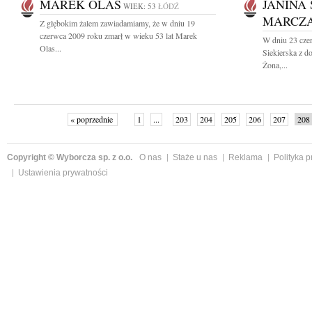
MAREK OLAS
JANINA
WIEK: 53
ŁÓDŹ
MARCZ
Z głębokim żalem zawiadamiamy, że w dniu 19
czerwca 2009 roku zmarł w wieku 53 lat Marek
W dniu 23 cze
Olas...
Siekierska z 
Żona,...
« poprzednie
1
...
203
204
205
206
207
208
Copyright © Wyborcza sp. z o.o.
O nas
Staże u nas
Reklama
Polityka 
Ustawienia prywatności