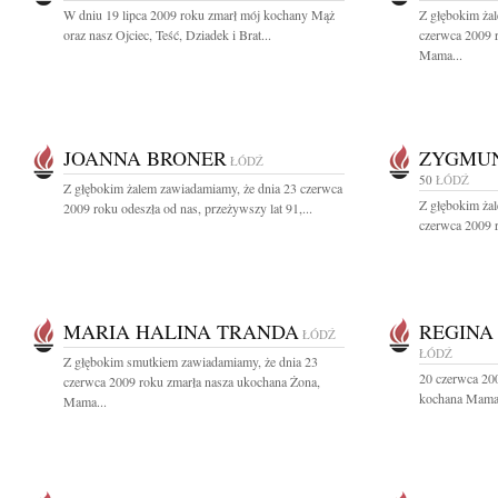
W dniu 19 lipca 2009 roku zmarł mój kochany Mąż
Z głębokim ża
oraz nasz Ojciec, Teść, Dziadek i Brat...
czerwca 2009 
Mama...
JOANNA BRONER
ZYGMUN
ŁÓDŹ
50
ŁÓDŹ
Z głębokim żalem zawiadamiamy, że dnia 23 czerwca
Z głębokim ża
2009 roku odeszła od nas, przeżywszy lat 91,...
czerwca 2009 r
MARIA HALINA TRANDA
REGINA
ŁÓDŹ
ŁÓDŹ
Z głębokim smutkiem zawiadamiamy, że dnia 23
20 czerwca 200
czerwca 2009 roku zmarła nasza ukochana Żona,
kochana Mama,
Mama...