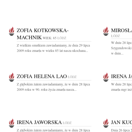
ZOFIA KOTKOWSKA-
MIROSŁ
MACHNIK
ŁÓDŹ
WIEK: 85
ŁÓDŹ
W dniu 28 lip
Z wielkim smutkiem zawiadamiamy, że dnia 29 lipca
Szygendowski 
2009 roku zmarła w wieku 85 lat nasza ukochana...
w dniu...
ZOFIA HELENA LAO
IRENA 
ŁÓDŹ
Z głębokim żalem zawiadamiamy, że w dniu 28 lipca
W dniu 28 lipc
2009 roku w 90. roku życia zmarła nasza...
zmarła mgr inż.
IRENA JAWORSKA
JAN KU
ŁÓDŹ
Z głębokim żalem zawiadamiamy, że w dniu 28 lipca
Dnia 26 lipca 