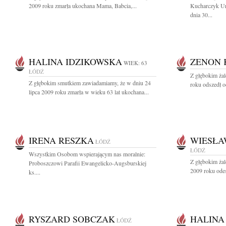
2009 roku zmarła ukochana Mama, Babcia,...
Kucharczyk Ur
dnia 30...
HALINA IDZIKOWSKA
ZENON 
WIEK: 63
ŁÓDŹ
Z głębokim ża
Z głębokim smutkiem zawiadamiamy, że w dniu 24
roku odszedł o
lipca 2009 roku zmarła w wieku 63 lat ukochana...
IRENA RESZKA
WIESŁA
ŁÓDŹ
ŁÓDŹ
Wszystkim Osobom wspierającym nas moralnie:
Z głębokim żal
Proboszczowi Parafii Ewangelicko-Augsburskiej
2009 roku odes
ks....
RYSZARD SOBCZAK
HALINA
ŁÓDŹ