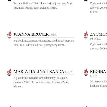
W dniu 19 lipca 2009 roku zmarł mój kochany Mąż
Z głębokim ża
oraz nasz Ojciec, Teść, Dziadek i Brat...
czerwca 2009 
Mama...
JOANNA BRONER
ZYGMUN
ŁÓDŹ
50
ŁÓDŹ
Z głębokim żalem zawiadamiamy, że dnia 23 czerwca
Z głębokim ża
2009 roku odeszła od nas, przeżywszy lat 91,...
czerwca 2009 r
MARIA HALINA TRANDA
REGINA
ŁÓDŹ
ŁÓDŹ
Z głębokim smutkiem zawiadamiamy, że dnia 23
20 czerwca 200
czerwca 2009 roku zmarła nasza ukochana Żona,
kochana Mama,
Mama...