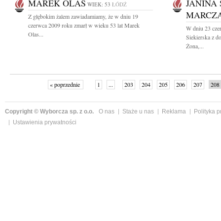
MAREK OLAS
JANINA
WIEK: 53
ŁÓDŹ
MARCZ
Z głębokim żalem zawiadamiamy, że w dniu 19
czerwca 2009 roku zmarł w wieku 53 lat Marek
W dniu 23 cze
Olas...
Siekierska z 
Żona,...
« poprzednie
1
...
203
204
205
206
207
208
Copyright © Wyborcza sp. z o.o.
O nas
Staże u nas
Reklama
Polityka 
Ustawienia prywatności