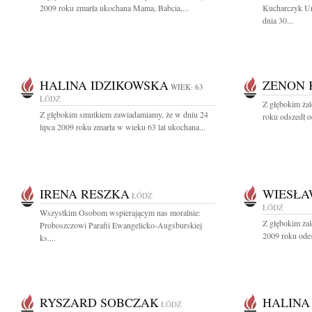
2009 roku zmarła ukochana Mama, Babcia,...
Kucharczyk Ur
dnia 30...
HALINA IDZIKOWSKA
ZENON 
WIEK: 63
ŁÓDŹ
Z głębokim ża
Z głębokim smutkiem zawiadamiamy, że w dniu 24
roku odszedł o
lipca 2009 roku zmarła w wieku 63 lat ukochana...
IRENA RESZKA
WIESŁA
ŁÓDŹ
ŁÓDŹ
Wszystkim Osobom wspierającym nas moralnie:
Z głębokim żal
Proboszczowi Parafii Ewangelicko-Augsburskiej
2009 roku odes
ks....
RYSZARD SOBCZAK
HALINA
ŁÓDŹ