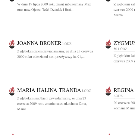
W dniu 19 lipca 2009 roku zmarł mój kochany Mąż
Z głębokim ża
oraz nasz Ojciec, Teść, Dziadek i Brat...
czerwca 2009 
Mama...
JOANNA BRONER
ZYGMUN
ŁÓDŹ
50
ŁÓDŹ
Z głębokim żalem zawiadamiamy, że dnia 23 czerwca
Z głębokim ża
2009 roku odeszła od nas, przeżywszy lat 91,...
czerwca 2009 r
MARIA HALINA TRANDA
REGINA
ŁÓDŹ
ŁÓDŹ
Z głębokim smutkiem zawiadamiamy, że dnia 23
20 czerwca 200
czerwca 2009 roku zmarła nasza ukochana Żona,
kochana Mama,
Mama...