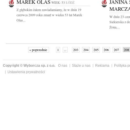
MAREK OLAS
JANINA
WIEK: 53
ŁÓDŹ
MARCZ
Z głębokim żalem zawiadamiamy, że w dniu 19
czerwca 2009 roku zmarł w wieku 53 lat Marek
W dniu 23 cze
Olas...
Siekierska z 
Żona,...
« poprzednie
1
...
203
204
205
206
207
208
Copyright © Wyborcza sp. z o.o.
O nas
Staże u nas
Reklama
Polityka 
Ustawienia prywatności