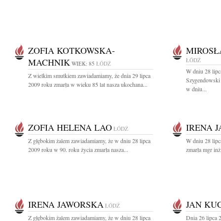
ZOFIA KOTKOWSKA-
MIROSŁ
MACHNIK
ŁÓDŹ
WIEK: 85
ŁÓDŹ
W dniu 28 lip
Z wielkim smutkiem zawiadamiamy, że dnia 29 lipca
Szygendowski 
2009 roku zmarła w wieku 85 lat nasza ukochana...
w dniu...
ZOFIA HELENA LAO
IRENA 
ŁÓDŹ
Z głębokim żalem zawiadamiamy, że w dniu 28 lipca
W dniu 28 lipc
2009 roku w 90. roku życia zmarła nasza...
zmarła mgr inż.
IRENA JAWORSKA
JAN KU
ŁÓDŹ
Z głębokim żalem zawiadamiamy, że w dniu 28 lipca
Dnia 26 lipca 