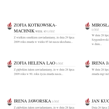
ZOFIA KOTKOWSKA-
MIROSŁ
MACHNIK
ŁÓDŹ
WIEK: 85
ŁÓDŹ
W dniu 28 lip
Z wielkim smutkiem zawiadamiamy, że dnia 29 lipca
Szygendowski 
2009 roku zmarła w wieku 85 lat nasza ukochana...
w dniu...
ZOFIA HELENA LAO
IRENA 
ŁÓDŹ
Z głębokim żalem zawiadamiamy, że w dniu 28 lipca
W dniu 28 lipc
2009 roku w 90. roku życia zmarła nasza...
zmarła mgr inż.
IRENA JAWORSKA
JAN KU
ŁÓDŹ
Z głębokim żalem zawiadamiamy, że w dniu 28 lipca
Dnia 26 lipca 