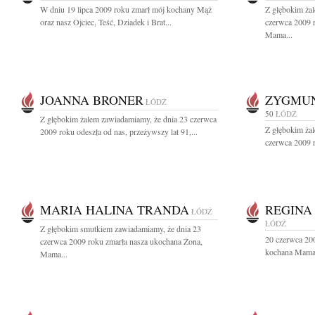
W dniu 19 lipca 2009 roku zmarł mój kochany Mąż
Z głębokim ża
oraz nasz Ojciec, Teść, Dziadek i Brat...
czerwca 2009 
Mama...
JOANNA BRONER
ZYGMUN
ŁÓDŹ
50
ŁÓDŹ
Z głębokim żalem zawiadamiamy, że dnia 23 czerwca
Z głębokim ża
2009 roku odeszła od nas, przeżywszy lat 91,...
czerwca 2009 r
MARIA HALINA TRANDA
REGINA
ŁÓDŹ
ŁÓDŹ
Z głębokim smutkiem zawiadamiamy, że dnia 23
20 czerwca 200
czerwca 2009 roku zmarła nasza ukochana Żona,
kochana Mama,
Mama...