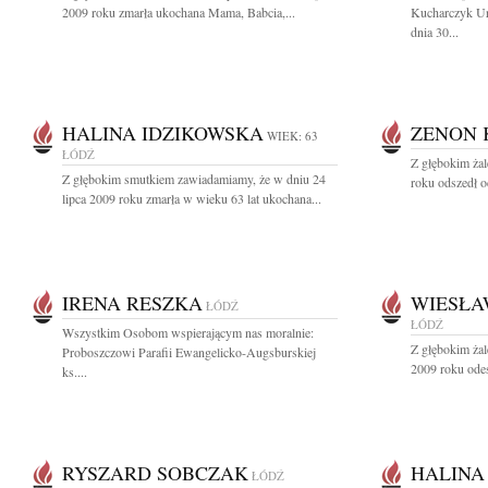
2009 roku zmarła ukochana Mama, Babcia,...
Kucharczyk Ur
dnia 30...
HALINA IDZIKOWSKA
ZENON 
WIEK: 63
ŁÓDŹ
Z głębokim ża
Z głębokim smutkiem zawiadamiamy, że w dniu 24
roku odszedł o
lipca 2009 roku zmarła w wieku 63 lat ukochana...
IRENA RESZKA
WIESŁA
ŁÓDŹ
ŁÓDŹ
Wszystkim Osobom wspierającym nas moralnie:
Z głębokim żal
Proboszczowi Parafii Ewangelicko-Augsburskiej
2009 roku odes
ks....
RYSZARD SOBCZAK
HALINA
ŁÓDŹ