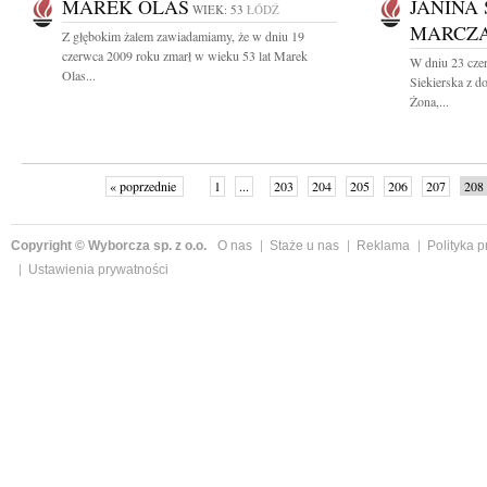
MAREK OLAS
JANINA
WIEK: 53
ŁÓDŹ
MARCZ
Z głębokim żalem zawiadamiamy, że w dniu 19
czerwca 2009 roku zmarł w wieku 53 lat Marek
W dniu 23 cze
Olas...
Siekierska z 
Żona,...
« poprzednie
1
...
203
204
205
206
207
208
Copyright © Wyborcza sp. z o.o.
O nas
Staże u nas
Reklama
Polityka 
Ustawienia prywatności