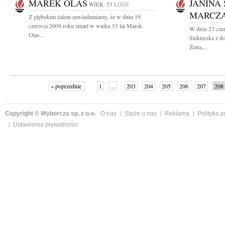
MAREK OLAS
JANINA
WIEK: 53
ŁÓDŹ
MARCZ
Z głębokim żalem zawiadamiamy, że w dniu 19
czerwca 2009 roku zmarł w wieku 53 lat Marek
W dniu 23 cze
Olas...
Siekierska z 
Żona,...
« poprzednie
1
...
203
204
205
206
207
208
Copyright © Wyborcza sp. z o.o.
O nas
Staże u nas
Reklama
Polityka 
Ustawienia prywatności