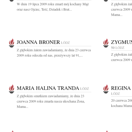
W dniu 19 lipca 2009 roku zmarł mój kochany Mąż
Z głębokim ża
oraz nasz Ojciec, Teść, Dziadek i Brat...
czerwca 2009 
Mama...
JOANNA BRONER
ZYGMUN
ŁÓDŹ
50
ŁÓDŹ
Z głębokim żalem zawiadamiamy, że dnia 23 czerwca
Z głębokim ża
2009 roku odeszła od nas, przeżywszy lat 91,...
czerwca 2009 r
MARIA HALINA TRANDA
REGINA
ŁÓDŹ
ŁÓDŹ
Z głębokim smutkiem zawiadamiamy, że dnia 23
20 czerwca 200
czerwca 2009 roku zmarła nasza ukochana Żona,
kochana Mama,
Mama...