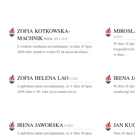
ZOFIA KOTKOWSKA-
MIROSŁ
MACHNIK
ŁÓDŹ
WIEK: 85
ŁÓDŹ
W dniu 28 lip
Z wielkim smutkiem zawiadamiamy, że dnia 29 lipca
Szygendowski 
2009 roku zmarła w wieku 85 lat nasza ukochana...
w dniu...
ZOFIA HELENA LAO
IRENA 
ŁÓDŹ
Z głębokim żalem zawiadamiamy, że w dniu 28 lipca
W dniu 28 lipc
2009 roku w 90. roku życia zmarła nasza...
zmarła mgr inż.
IRENA JAWORSKA
JAN KU
ŁÓDŹ
Z głębokim żalem zawiadamiamy, że w dniu 28 lipca
Dnia 26 lipca 