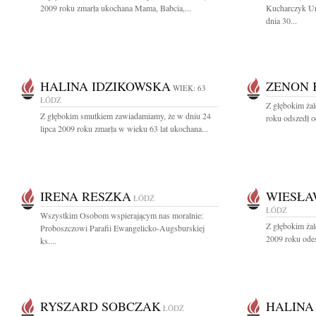
2009 roku zmarła ukochana Mama, Babcia,...
Kucharczyk Ur
dnia 30...
HALINA IDZIKOWSKA
ZENON 
WIEK: 63
ŁÓDŹ
Z głębokim ża
Z głębokim smutkiem zawiadamiamy, że w dniu 24
roku odszedł o
lipca 2009 roku zmarła w wieku 63 lat ukochana...
IRENA RESZKA
WIESŁA
ŁÓDŹ
ŁÓDŹ
Wszystkim Osobom wspierającym nas moralnie:
Z głębokim żal
Proboszczowi Parafii Ewangelicko-Augsburskiej
2009 roku odes
ks....
RYSZARD SOBCZAK
HALINA
ŁÓDŹ