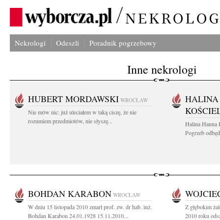
Nekrologi
Odeszli
Poradnik pogrzebowy
Inne nekrologi
HUBERT MORDAWSKI
HALINA
WROCŁAW
KOŚCIE
Nie mów nic: już uleciałem w taką ciszę, że nie
rozumiem przedmiotów, nie słyszę...
Halina Hanna 
Pogrzeb odbędz
BOHDAN KARABON
WOJCIE
WROCŁAW
W dniu 15 listopada 2010 zmarł prof. zw. dr hab. inż.
Z głębokim żal
Bohdan Karabon 24.01.1928 15.11.2010...
2010 roku odsz