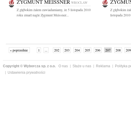
ZYGMUNT MEISSNER
ZYGMUN
WROCŁAW
Z głębokim żalem zawiadamiamy, że 5 listopada 2010
Z głębokim ża
roku zmarł nagle Zygmunt Meissner...
listopada 2010
« poprzednie
1
...
202
203
204
205
206
207
208
209
następne »
Copyright © Wyborcza sp. z o.o.
O nas
Staże u nas
Reklama
Polityka 
Ustawienia prywatności