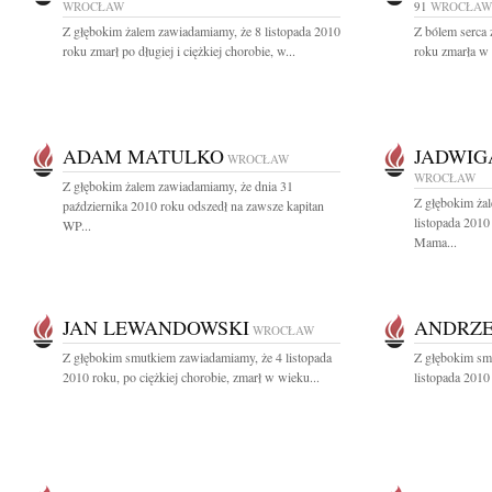
WROCŁAW
91
WROCŁAW
Z głębokim żalem zawiadamiamy, że 8 listopada 2010
Z bólem serca 
roku zmarł po długiej i ciężkiej chorobie, w...
roku zmarła w 
ADAM MATULKO
JADWIG
WROCŁAW
WROCŁAW
Z głębokim żalem zawiadamiamy, że dnia 31
Z głębokim ża
października 2010 roku odszedł na zawsze kapitan
listopada 2010
WP...
Mama...
JAN LEWANDOWSKI
ANDRZE
WROCŁAW
Z głębokim smutkiem zawiadamiamy, że 4 listopada
Z głębokim sm
2010 roku, po ciężkiej chorobie, zmarł w wieku...
listopada 2010