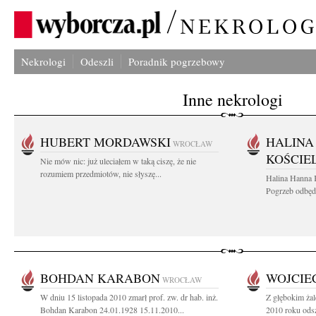
Nekrologi
Odeszli
Poradnik pogrzebowy
Inne nekrologi
HUBERT MORDAWSKI
HALINA
WROCŁAW
KOŚCIE
Nie mów nic: już uleciałem w taką ciszę, że nie
rozumiem przedmiotów, nie słyszę...
Halina Hanna 
Pogrzeb odbędz
BOHDAN KARABON
WOJCIE
WROCŁAW
W dniu 15 listopada 2010 zmarł prof. zw. dr hab. inż.
Z głębokim żal
Bohdan Karabon 24.01.1928 15.11.2010...
2010 roku odsz