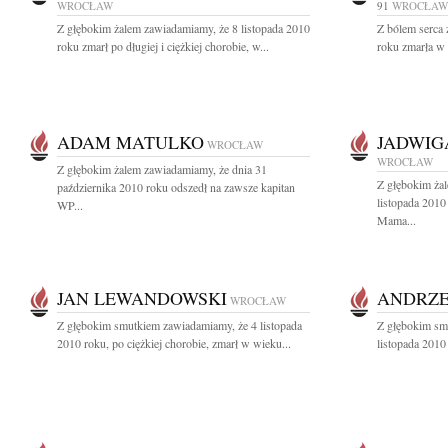
WROCŁAW
91
WROCŁAW
Z głębokim żalem zawiadamiamy, że 8 listopada 2010
Z bólem serca 
roku zmarł po długiej i ciężkiej chorobie, w...
roku zmarła w 
ADAM MATULKO
JADWIG
WROCŁAW
WROCŁAW
Z głębokim żalem zawiadamiamy, że dnia 31
Z głębokim ża
października 2010 roku odszedł na zawsze kapitan
listopada 2010
WP...
Mama...
JAN LEWANDOWSKI
ANDRZE
WROCŁAW
Z głębokim smutkiem zawiadamiamy, że 4 listopada
Z głębokim sm
2010 roku, po ciężkiej chorobie, zmarł w wieku...
listopada 2010