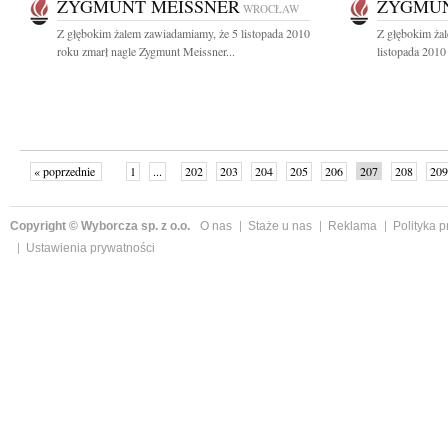
ZYGMUNT MEISSNER
ZYGMUN
WROCŁAW
Z głębokim żalem zawiadamiamy, że 5 listopada 2010
Z głębokim ża
roku zmarł nagle Zygmunt Meissner...
listopada 2010
« poprzednie
1
...
202
203
204
205
206
207
208
209
następne »
Copyright © Wyborcza sp. z o.o.
O nas
Staże u nas
Reklama
Polityka 
Ustawienia prywatności