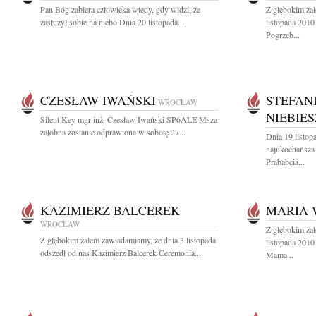
Pan Bóg zabiera człowieka wtedy, gdy widzi, że
Z głębokim ża
zasłużył sobie na niebo Dnia 20 listopada...
listopada 2010
Pogrzeb...
CZESŁAW IWAŃSKI
STEFAN
WROCŁAW
NIEBIE
Silent Key mgr inż. Czesław Iwański SP6ALE Msza
żałobna zostanie odprawiona w sobotę 27...
Dnia 19 listop
najukochańsza 
Prababcia...
KAZIMIERZ BALCEREK
MARIA 
WROCŁAW
Z głębokim ża
Z głębokim żalem zawiadamiamy, że dnia 3 listopada
listopada 2010
odszedł od nas Kazimierz Balcerek Ceremonia...
Mama...