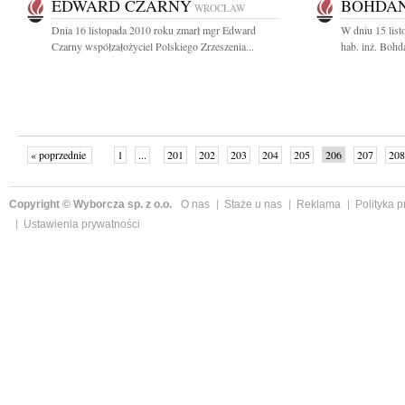
EDWARD CZARNY
BOHDA
WROCŁAW
Dnia 16 listopada 2010 roku zmarł mgr Edward
W dniu 15 list
Czarny współzałożyciel Polskiego Zrzeszenia...
hab. inż. Bohd
« poprzednie
1
...
201
202
203
204
205
206
207
208
następne »
Copyright © Wyborcza sp. z o.o.
O nas
Staże u nas
Reklama
Polityka 
Ustawienia prywatności