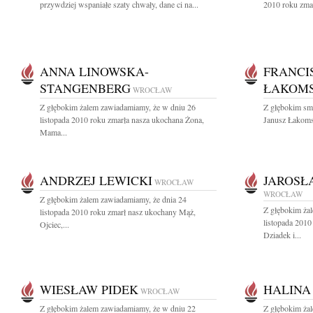
przywdziej wspaniałe szaty chwały, dane ci na...
2010 roku zmar
ANNA LINOWSKA-
FRANCI
STANGENBERG
ŁAKOMS
WROCŁAW
Z głębokim żalem zawiadamiamy, że w dniu 26
Z głębokim sm
listopada 2010 roku zmarła nasza ukochana Żona,
Janusz Łakomsk
Mama...
ANDRZEJ LEWICKI
JAROSŁ
WROCŁAW
WROCŁAW
Z głębokim żalem zawiadamiamy, że dnia 24
Z głębokim ża
listopada 2010 roku zmarł nasz ukochany Mąż,
listopada 2010
Ojciec,...
Dziadek i...
WIESŁAW PIDEK
HALINA
WROCŁAW
Z głębokim żalem zawiadamiamy, że w dniu 22
Z głębokim ża