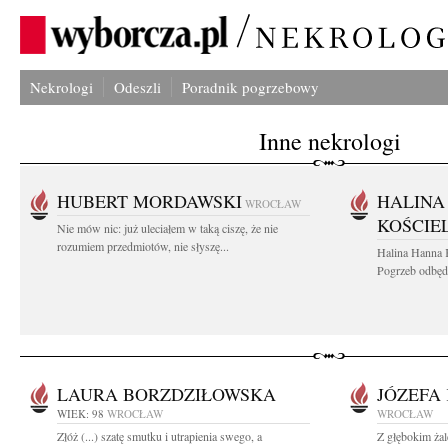
Nekrologi
Odeszli
Poradnik pogrzebowy
Inne nekrologi
HUBERT MORDAWSKI
HALINA
WROCŁAW
KOŚCIE
Nie mów nic: już uleciałem w taką ciszę, że nie
rozumiem przedmiotów, nie słyszę...
Halina Hanna 
Pogrzeb odbędz
LAURA BORZDZIŁOWSKA
JÓZEFA
WIEK: 98
WROCŁAW
WROCŁAW
Złóż (...) szatę smutku i utrapienia swego, a
Z głębokim żal