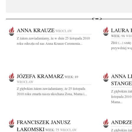
ANNA KRAUZE
LAURA 
WROCŁAW
WIEK: 98
WR
Z żalem zawiadamiamy, że w dniu 25 listopada 2010
Złóż (...) szat
roku odeszła od nas Anna Krauze Ceremonia...
przywdziej wspa
JÓZEFA KRAMARZ
ANNA L
WIEK: 89
WROCŁAW
STANGE
Z głębokim żalem zawiadamiamy, że 25 listopada
Z głębokim ża
2010 roku zmarła nasza ukochana Żona, Mama i...
listopada 2010
Mama...
FRANCISZEK JANUSZ
ANDRZE
ŁAKOMSKI
WIEK: 75
WROCŁAW
Z głębokim ża