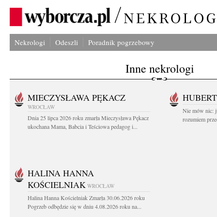
Nekrologi
Odeszli
Poradnik pogrzebowy
Inne nekrologi
MIECZYSŁAWA PĘKACZ
HUBERT
WROCŁAW
Nie mów nic: ju
Dnia 25 lipca 2026 roku zmarła Mieczysława Pękacz
rozumiem przed
ukochana Mama, Babcia i Teściowa pedagog i...
HALINA HANNA
KOŚCIELNIAK
WROCŁAW
Halina Hanna Kościelniak Zmarła 30.06.2026 roku
Pogrzeb odbędzie się w dniu 4.08.2026 roku na...