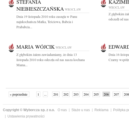
STEFANIA
KAZIMI
NIEBIESZCZAŃSKA
WROCŁAW
WROCŁAW
Z głębokim żal
Dnia 19 listopada 2010 roku zasnęła w Panu
odszedł od nas
najukochańsza Matka, Teściowa, Babcia i
Prababcia...
MARIA WÓJCIK
EDWAR
WROCŁAW
Z głębokim żalem zawiadamiamy, że dnia 13
Dnia 16 listo
listopada 2010 roku odeszła od nas nasza kochana
Czarny współza
Mama...
« poprzednie
1
...
201
202
203
204
205
206
207
208
następne »
Copyright © Wyborcza sp. z o.o.
O nas
Staże u nas
Reklama
Polityka 
Ustawienia prywatności