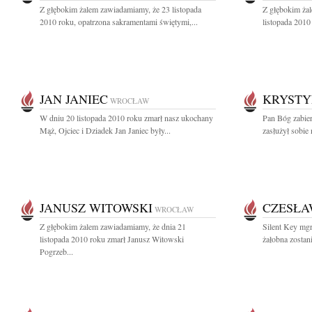
Z głębokim żalem zawiadamiamy, że 23 listopada
Z głębokim ża
2010 roku, opatrzona sakramentami świętymi,...
listopada 2010
JAN JANIEC
KRYST
WROCŁAW
W dniu 20 listopada 2010 roku zmarł nasz ukochany
Pan Bóg zabier
Mąż, Ojciec i Dziadek Jan Janiec były...
zasłużył sobie 
JANUSZ WITOWSKI
CZESŁA
WROCŁAW
Z głębokim żalem zawiadamiamy, że dnia 21
Silent Key mg
listopada 2010 roku zmarł Janusz Witowski
żałobna zostan
Pogrzeb...