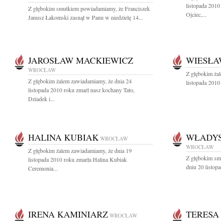
listopada 2010
Z głębokim smutkiem powiadamiamy, że Franciszek
Ojciec,...
Janusz Łakomski zasnął w Panu w niedzielę 14...
JAROSŁAW MACKIEWICZ
WIESŁA
WROCŁAW
Z głębokim ża
Z głębokim żalem zawiadamiamy, że dnia 24
listopada 2010
listopada 2010 roku zmarł nasz kochany Tato,
Dziadek i...
HALINA KUBIAK
WŁADY
WROCŁAW
WROCŁAW
Z głębokim żalem zawiadamiamy, że dnia 19
Z głębokim sm
listopada 2010 roku zmarła Halina Kubiak
dniu 20 listop
Ceremonia...
IRENA KAMINIARZ
TERESA
WROCŁAW