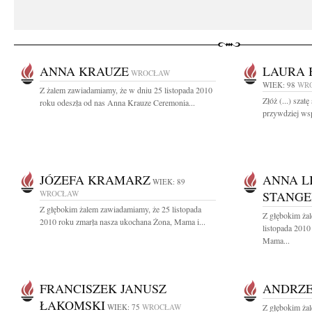
ANNA KRAUZE
LAURA 
WROCŁAW
WIEK: 98
WR
Z żalem zawiadamiamy, że w dniu 25 listopada 2010
Złóż (...) szat
roku odeszła od nas Anna Krauze Ceremonia...
przywdziej wspa
JÓZEFA KRAMARZ
ANNA L
WIEK: 89
WROCŁAW
STANGE
Z głębokim żalem zawiadamiamy, że 25 listopada
Z głębokim ża
2010 roku zmarła nasza ukochana Żona, Mama i...
listopada 2010
Mama...
FRANCISZEK JANUSZ
ANDRZE
ŁAKOMSKI
WIEK: 75
WROCŁAW
Z głębokim ża