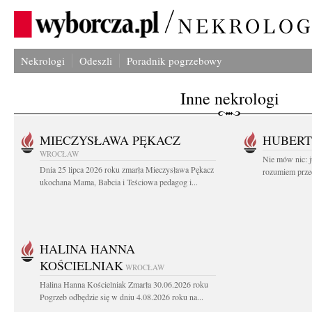
Nekrologi
Odeszli
Poradnik pogrzebowy
Inne nekrologi
MIECZYSŁAWA PĘKACZ
HUBERT
WROCŁAW
Nie mów nic: ju
Dnia 25 lipca 2026 roku zmarła Mieczysława Pękacz
rozumiem przed
ukochana Mama, Babcia i Teściowa pedagog i...
HALINA HANNA
KOŚCIELNIAK
WROCŁAW
Halina Hanna Kościelniak Zmarła 30.06.2026 roku
Pogrzeb odbędzie się w dniu 4.08.2026 roku na...