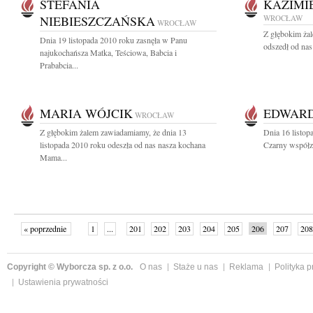
STEFANIA
KAZIMI
NIEBIESZCZAŃSKA
WROCŁAW
WROCŁAW
Z głębokim żal
Dnia 19 listopada 2010 roku zasnęła w Panu
odszedł od nas
najukochańsza Matka, Teściowa, Babcia i
Prababcia...
MARIA WÓJCIK
EDWAR
WROCŁAW
Z głębokim żalem zawiadamiamy, że dnia 13
Dnia 16 listo
listopada 2010 roku odeszła od nas nasza kochana
Czarny współza
Mama...
« poprzednie
1
...
201
202
203
204
205
206
207
208
następne »
Copyright © Wyborcza sp. z o.o.
O nas
Staże u nas
Reklama
Polityka 
Ustawienia prywatności