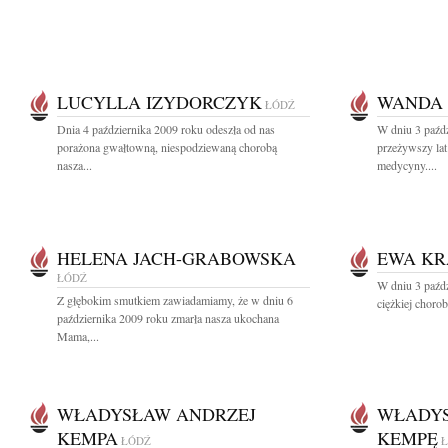
LUCYLLA IZYDORCZYK
WANDA 
ŁÓDŹ
Dnia 4 października 2009 roku odeszła od nas
W dniu 3 paźdz
porażona gwałtowną, niespodziewaną chorobą
przeżywszy lat
nasza...
medycyny....
HELENA JACH-GRABOWSKA
EWA KR
ŁÓDŹ
W dniu 3 paźdz
Z głębokim smutkiem zawiadamiamy, że w dniu 6
ciężkiej chorob
października 2009 roku zmarła nasza ukochana
Mama,...
WŁADYSŁAW ANDRZEJ
WŁADYS
KEMPA
KEMPĘ
ŁÓDŹ