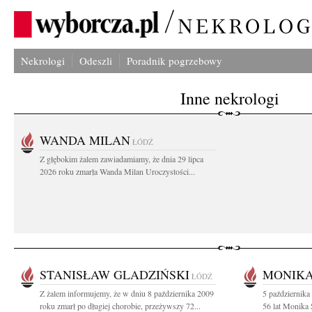
Nekrologi
Odeszli
Poradnik pogrzebowy
Inne nekrologi
WANDA MILAN
ŁÓDŹ
Z głębokim żalem zawiadamiamy, że dnia 29 lipca
2026 roku zmarła Wanda Milan Uroczystości...
STANISŁAW GLADZIŃSKI
MONIKA
ŁÓDŹ
Z żalem informujemy, że w dniu 8 października 2009
5 października
roku zmarł po długiej chorobie, przeżywszy 72...
56 lat Monika 