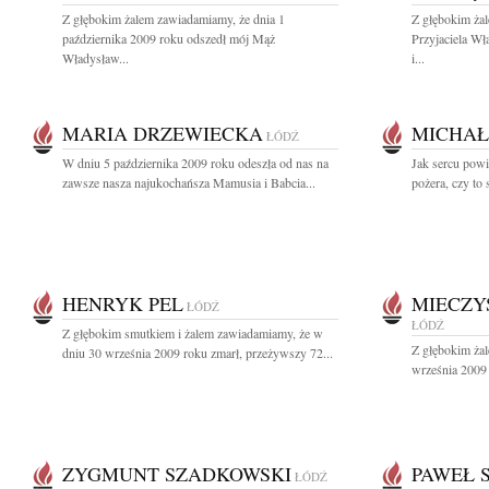
Z głębokim żalem zawiadamiamy, że dnia 1
Z głębokim ża
października 2009 roku odszedł mój Mąż
Przyjaciela W
Władysław...
i...
MARIA DRZEWIECKA
MICHAŁ
ŁÓDŹ
W dniu 5 października 2009 roku odeszła od nas na
Jak sercu powie
zawsze nasza najukochańsza Mamusia i Babcia...
pożera, czy to 
HENRYK PEL
MIECZY
ŁÓDŹ
ŁÓDŹ
Z głębokim smutkiem i żalem zawiadamiamy, że w
Z głębokim ża
dniu 30 września 2009 roku zmarł, przeżywszy 72...
września 2009 
ZYGMUNT SZADKOWSKI
PAWEŁ 
ŁÓDŹ