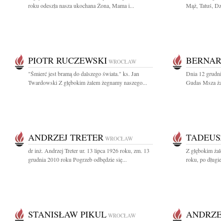
roku odeszła nasza ukochana Żona, Mama i...
Mąż, Tatuś, Dzi
PIOTR RUCZEWSKI
BERNAR
WROCŁAW
"Śmierć jest bramą do dalszego świata." ks. Jan
Dnia 12 grudni
Twardowski Z głębokim żalem żegnamy naszego...
Gudas Msza żał
ANDRZEJ TRETER
TADEUS
WROCŁAW
dr inż. Andrzej Treter ur. 13 lipca 1926 roku, zm. 13
Z głębokim ża
grudnia 2010 roku Pogrzeb odbędzie się...
roku, po długiej
STANISŁAW PIKUL
ANDRZE
WROCŁAW