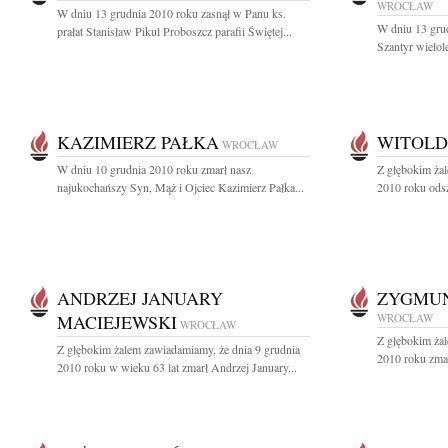
WROCŁAW
W dniu 13 grudnia 2010 roku zasnął w Panu ks.
W dniu 13 gru
prałat Stanisław Pikul Proboszcz parafii Świętej...
Szantyr wielol
KAZIMIERZ PAŁKA
WITOLD
WROCŁAW
W dniu 10 grudnia 2010 roku zmarł nasz
Z głębokim żal
najukochańszy Syn, Mąż i Ojciec Kazimierz Pałka...
2010 roku odsz
ANDRZEJ JANUARY
ZYGMUN
MACIEJEWSKI
WROCŁAW
WROCŁAW
Z głębokim żal
Z głębokim żalem zawiadamiamy, że dnia 9 grudnia
2010 roku zmar
2010 roku w wieku 63 lat zmarł Andrzej January...