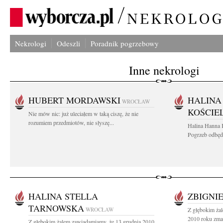
Nekrologi
Odeszli
Poradnik pogrzebowy
Inne nekrologi
HUBERT MORDAWSKI
HALINA
WROCŁAW
KOŚCIE
Nie mów nic: już uleciałem w taką ciszę, że nie
rozumiem przedmiotów, nie słyszę...
Halina Hanna 
Pogrzeb odbędz
HALINA STELLA
ZBIGNI
TARNOWSKA
WROCŁAW
Z głębokim ża
2010 roku zmar
Z głębokim żalem zawiadamiamy, że 13 grudnia 2010