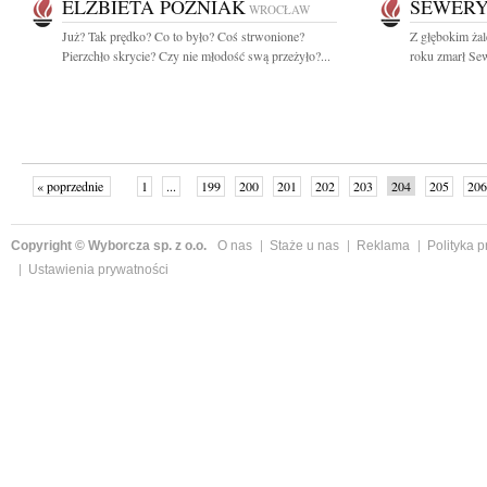
ELŻBIETA POŹNIAK
SEWER
WROCŁAW
Już? Tak prędko? Co to było? Coś strwonione?
Z głębokim ża
Pierzchło skrycie? Czy nie młodość swą przeżyło?...
roku zmarł Sew
« poprzednie
1
...
199
200
201
202
203
204
205
206
następne »
Copyright © Wyborcza sp. z o.o.
O nas
Staże u nas
Reklama
Polityka 
Ustawienia prywatności