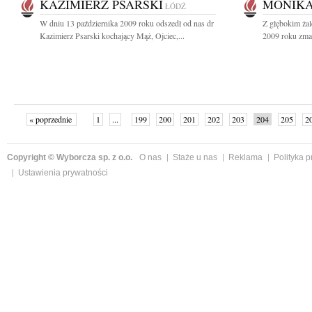
KAZIMIERZ PSARSKI
MONIKA
ŁÓDŹ
W dniu 13 października 2009 roku odszedł od nas dr
Z głębokim żal
Kazimierz Psarski kochający Mąż, Ojciec,...
2009 roku zmar
« poprzednie
1
...
199
200
201
202
203
204
205
2
»
Copyright © Wyborcza sp. z o.o.
O nas
Staże u nas
Reklama
Polityka 
Ustawienia prywatności