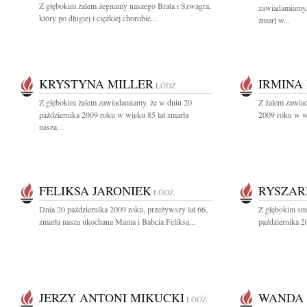
Z głębokim żalem żegnamy naszego Brata i Szwagra,
zawiadamiamy,
który po długiej i ciężkiej chorobie...
zmarł w...
KRYSTYNA MILLER
IRMINA
ŁÓDŹ
Z głębokim żalem zawiadamiamy, że w dniu 20
Z żalem zawiad
października 2009 roku w wieku 85 lat zmarła
2009 roku w wi
nasza...
FELIKSA JARONIEK
RYSZAR
ŁÓDŹ
Dnia 20 października 2009 roku, przeżywszy lat 66,
Z głębokim sm
zmarła nasza ukochana Mama i Babcia Feliksa...
października 2
JERZY ANTONI MIKUCKI
WANDA 
ŁÓDŹ