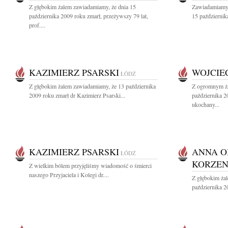
Z głębokim żalem zawiadamiamy, że dnia 15
Zawiadamiamy,
października 2009 roku zmarł, przeżywszy 79 lat,
15 październik
prof....
KAZIMIERZ PSARSKI
WOJCIE
ŁÓDŹ
Z głębokim żalem zawiadamiamy, że 13 października
Z ogromnym ża
2009 roku zmarł dr Kazimierz Psarski...
października 2
ukochany...
KAZIMIERZ PSARSKI
ANNA O
ŁÓDŹ
KORZEN
Z wielkim bólem przyjęliśmy wiadomość o śmierci
naszego Przyjaciela i Kolegi dr....
Z głębokim ża
października 2